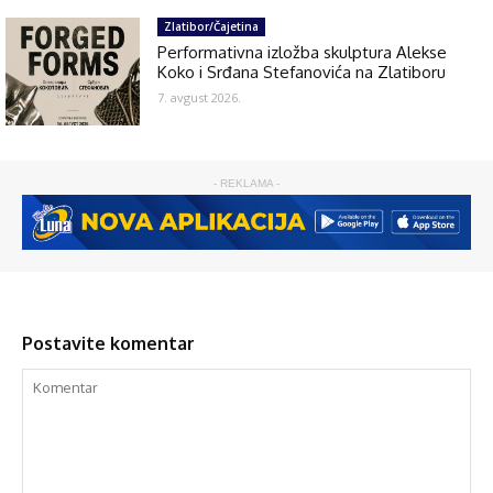
Zlatibor/Čajetina
Performativna izložba skulptura Alekse
Koko i Srđana Stefanovića na Zlatiboru
7. avgust 2026.
- REKLAMA -
Postavite komentar