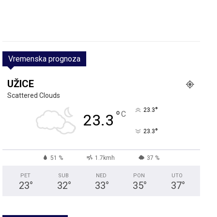
Vremenska prognoza
UŽICE
Scattered Clouds
°
23.3
°
C
23.3
°
23.3
51 %
1.7kmh
37 %
PET
SUB
NED
PON
UTO
23
°
32
°
33
°
35
°
37
°