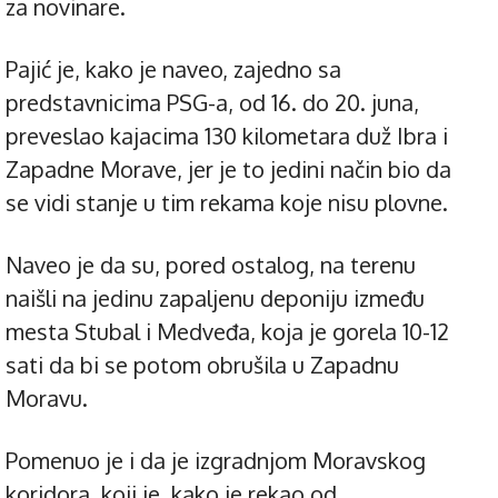
za novinare.
Pajić je, kako je naveo, zajedno sa
predstavnicima PSG-a, od 16. do 20. juna,
preveslao kajacima 130 kilometara duž Ibra i
Zapadne Morave, jer je to jedini način bio da
se vidi stanje u tim rekama koje nisu plovne.
Naveo je da su, pored ostalog, na terenu
naišli na jedinu zapaljenu deponiju između
mesta Stubal i Medveđa, koja je gorela 10-12
sati da bi se potom obrušila u Zapadnu
Moravu.
Pomenuo je i da je izgradnjom Moravskog
koridora, koji je, kako je rekao od