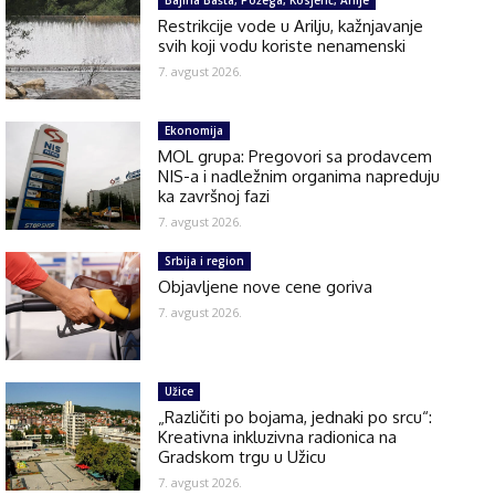
Bajina Bašta, Požega, Kosjerić, Arilje
Restrikcije vode u Arilju, kažnjavanje
svih koji vodu koriste nenamenski
7. avgust 2026.
Ekonomija
MOL grupa: Pregovori sa prodavcem
NIS-a i nadležnim organima napreduju
ka završnoj fazi
7. avgust 2026.
Srbija i region
Objavljene nove cene goriva
7. avgust 2026.
Užice
„Različiti po bojama, jednaki po srcu“:
Kreativna inkluzivna radionica na
Gradskom trgu u Užicu
7. avgust 2026.