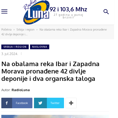
92 i 103,6 Mhz
27 godina u punoj
brzini!
Početna
Srbija i region
Na obalama reka Ibar i Zapadna Morava pronađene
42 divlje deponije i...
SRBIJA I REGION
NASLOVNA
3. jul 2024.
Na obalama reka Ibar i Zapadna
Morava pronađene 42 divlje
deponije i dva organska taloga
Autor:
RadioLuna
Facebook
Twitter