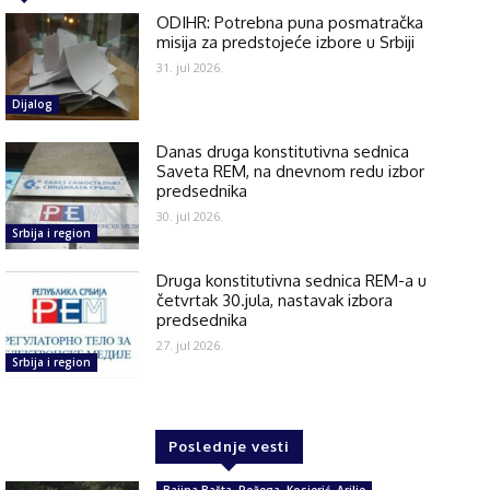
ODIHR: Potrebna puna posmatračka
misija za predstojeće izbore u Srbiji
31. jul 2026.
Dijalog
Danas druga konstitutivna sednica
Saveta REM, na dnevnom redu izbor
predsednika
30. jul 2026.
Srbija i region
Druga konstitutivna sednica REM-a u
četvrtak 30.jula, nastavak izbora
predsednika
27. jul 2026.
Srbija i region
Poslednje vesti