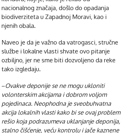
nacionalnog značaja, došlo do opadanja
biodiverziteta u Zapadnoj Moravi, kao i
njenih obala.
Naveo je da je važno da vatrogasci, stručne
službe i lokalne vlasti shvate ovo pitanje
ozbiljno, jer ne sme biti dozvoljeno da reke
tako izgledaju.
–
Ovakve deponije se ne mogu ukloniti
volonterskim akcijama i dobrom voljom
pojedinaca. Neophodna je sveobuhvatna
akcija lokalnih vlasti kako bi se ovaj problem
rešio koja podrazumeva uklanjanje deponija,
stalno čišćenje, veću kontrolu i jače kaznene