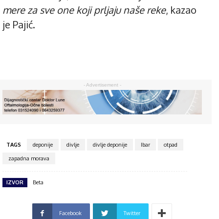
mere za sve one koji prljaju naše reke
, kazao
je Pajić.
- Advertisement -
TAGS
deponije
divlje
divlje deponije
Ibar
otpad
zapadna morava
IZVOR
Beta
Facebook
Twitter