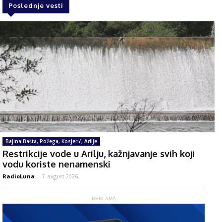
Poslednje vesti
Bajina Bašta, Požega, Kosjerić, Arilje
Restrikcije vode u Arilju, kažnjavanje svih koji
vodu koriste nenamenski
RadioLuna
-
7. avgust 2026.
- REKLAMA -