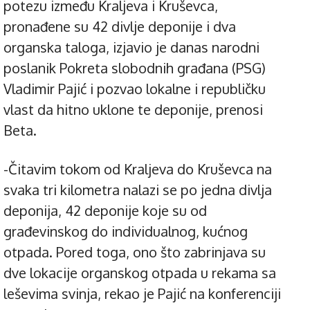
potezu između Kraljeva i Kruševca,
pronađene su 42 divlje deponije i dva
organska taloga, izjavio je danas narodni
poslanik Pokreta slobodnih građana (PSG)
Vladimir Pajić i pozvao lokalne i republičku
vlast da hitno uklone te deponije, prenosi
Beta.
-Čitavim tokom od Kraljeva do Kruševca na
svaka tri kilometra nalazi se po jedna divlja
deponija, 42 deponije koje su od
građevinskog do individualnog, kućnog
otpada. Pored toga, ono što zabrinjava su
dve lokacije organskog otpada u rekama sa
leševima svinja, rekao je Pajić na konferenciji