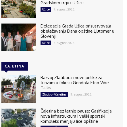
Gradskom trgu u Užicu
7. avgust 2026.
Užice
Delegacija Grada Užica prisustvovala
obeležavanju Dana opštine Ljutomer u
Sloveniji
6. avgust 2026.
Užice
ČAJETINA
Razvoj Zlatibora i nove prilike za
turizam u fokusu Gondola Etno Vibe
Talks
9. avgust 2026.
Zlatibor/Čajetina
Čajetina bez letnje pauze: Gasifikacija,
nova infrastruktura i veliki sportski
kompleks menjaju lice opštine