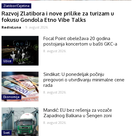
Zlatibor/Čajetina
Razvoj Zlatibora i nove prilike za turizam u
fokusu Gondola Etno Vibe Talks
RadioLuna
-
9. avgust 2026.
Focal Point obeležava 20 godina
postojanja koncertom u bašti GKC-a
8. avgust 2026.
Užice
Sindikat: U ponedeljak počinju
pregovori o utvrđivanju minimalne cene
rada
8. avgust 2026.
Ekonomija
Mandić: EU bez rešenja za vozače
Zapadnog Balkana u Šengen zoni
8. avgust 2026.
Svet