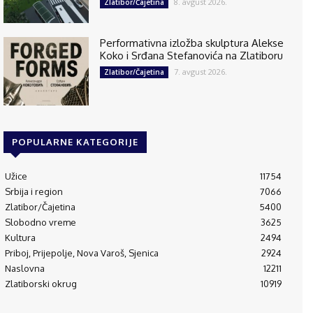
8. avgust 2026.
Zlatibor/Čajetina
Performativna izložba skulptura Alekse
Koko i Srđana Stefanovića na Zlatiboru
7. avgust 2026.
Zlatibor/Čajetina
POPULARNE KATEGORIJE
Užice
11754
Srbija i region
7066
Zlatibor/Čajetina
5400
Slobodno vreme
3625
Kultura
2494
Priboj, Prijepolje, Nova Varoš, Sjenica
2924
Naslovna
12211
Zlatiborski okrug
10919