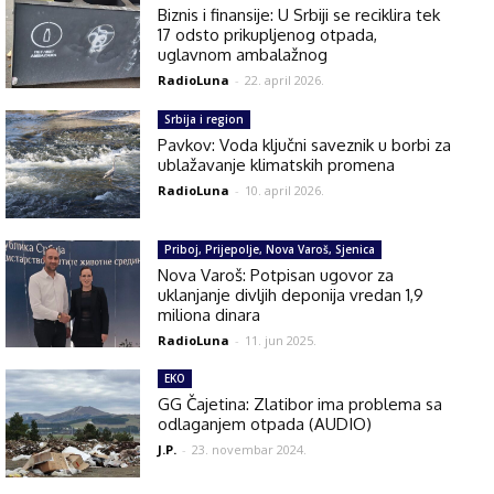
Biznis i finansije: U Srbiji se reciklira tek
17 odsto prikupljenog otpada,
uglavnom ambalažnog
RadioLuna
-
22. april 2026.
Srbija i region
Pavkov: Voda ključni saveznik u borbi za
ublažavanje klimatskih promena
RadioLuna
-
10. april 2026.
Priboj, Prijepolje, Nova Varoš, Sjenica
Nova Varoš: Potpisan ugovor za
uklanjanje divljih deponija vredan 1,9
miliona dinara
RadioLuna
-
11. jun 2025.
EKO
GG Čajetina: Zlatibor ima problema sa
odlaganjem otpada (AUDIO)
J.P.
-
23. novembar 2024.