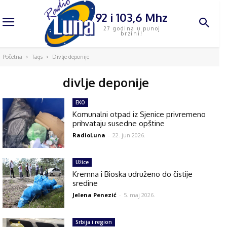
92 i 103,6 Mhz
27 godina u punoj
brzini!
Početna
Tags
Divlje deponije
divlje deponije
EKO
Komunalni otpad iz Sjenice privremeno
prihvataju susedne opštine
RadioLuna
-
22. jun 2026.
Užice
Kremna i Bioska udruženo do čistije
sredine
Jelena Penezić
-
5. maj 2026.
Srbija i region