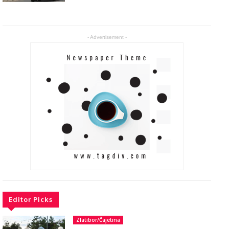
- Advertisement -
Editor Picks
Zlatibor/Čajetina