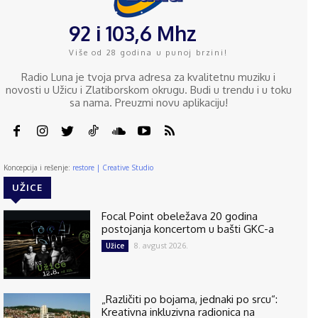
92 i 103,6 Mhz
Više od 28 godina u punoj brzini!
Radio Luna je tvoja prva adresa za kvalitetnu muziku i
novosti u Užicu i Zlatiborskom okrugu. Budi u trendu i u toku
sa nama. Preuzmi novu aplikaciju!
Koncepcija i rešenje:
restore | Creative Studio
UŽICE
Focal Point obeležava 20 godina
postojanja koncertom u bašti GKC-a
8. avgust 2026.
Užice
„Različiti po bojama, jednaki po srcu“:
Kreativna inkluzivna radionica na