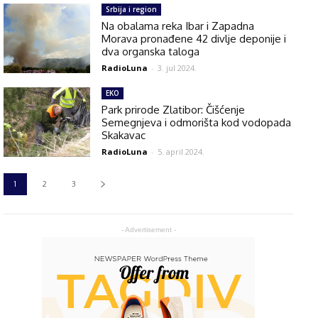
Srbija i region
Na obalama reka Ibar i Zapadna
Morava pronađene 42 divlje deponije i
dva organska taloga
RadioLuna
-
3. jul 2024.
EKO
Park prirode Zlatibor: Čišćenje
Semegnjeva i odmorišta kod vodopada
Skakavac
RadioLuna
-
5. april 2024.
1
2
3
- Advertisement -