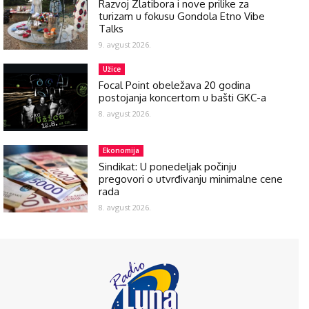
Razvoj Zlatibora i nove prilike za
turizam u fokusu Gondola Etno Vibe
Talks
9. avgust 2026.
Užice
Focal Point obeležava 20 godina
postojanja koncertom u bašti GKC-a
8. avgust 2026.
Ekonomija
Sindikat: U ponedeljak počinju
pregovori o utvrđivanju minimalne cene
rada
8. avgust 2026.