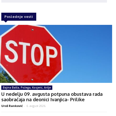
Poslednje vesti
Bajina Bašta, Požega, Kosjerić, Arilje
U nedelju 09. avgusta potpuna obustava rada
saobraćaja na deonici Ivanjica- Prilike
Uroš Ranković
-
6. avgust 2026.