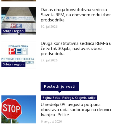
Danas druga konstitutivna sednica
Saveta REM, na dnevnom redu izbor
predsednika
30. jul 2026.
Srbija i region
Druga konstitutivna sednica REM-a u
četvrtak 30.jula, nastavak izbora
predsednika
27. jul 2026.
Srbija i region
Poslednje vesti
Bajina Bašta, Požega, Kosjerić, Arilje
U nedelju 09. avgusta potpuna
obustava rada saobraćaja na deonici
Ivanjica- Prilike
6. avgust 2026.