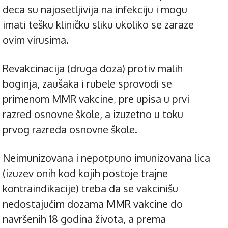
deca su najosetljivija na infekciju i mogu
imati tešku kliničku sliku ukoliko se zaraze
ovim virusima.
Revakcinacija (druga doza) protiv malih
boginja, zaušaka i rubele sprovodi se
primenom MMR vakcine, pre upisa u prvi
razred osnovne škole, a izuzetno u toku
prvog razreda osnovne škole.
Neimunizovana i nepotpuno imunizovana lica
(izuzev onih kod kojih postoje trajne
kontraindikacije) treba da se vakcinišu
nedostajućim dozama MMR vakcine do
navršenih 18 godina života, a prema