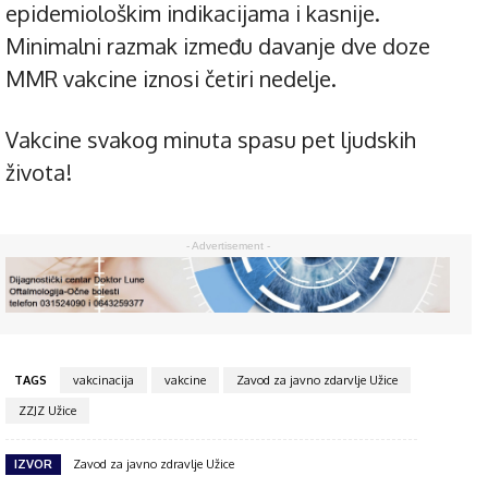
epidemiološkim indikacijama i kasnije.
Minimalni razmak između davanje dve doze
MMR vakcine iznosi četiri nedelje.
Vakcine svakog minuta spasu pet ljudskih
života!
- Advertisement -
TAGS
vakcinacija
vakcine
Zavod za javno zdarvlje Užice
ZZJZ Užice
IZVOR
Zavod za javno zdravlje Užice