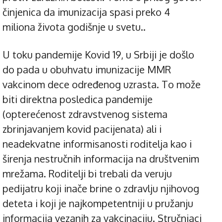
činjenica da imunizacija spasi preko 4
miliona života godišnje u svetu..
U toku pandemije Kovid 19, u Srbiji je došlo
do pada u obuhvatu imunizacije MMR
vakcinom dece određenog uzrasta. To može
biti direktna posledica pandemije
(opterećenost zdravstvenog sistema
zbrinjavanjem kovid pacijenata) ali i
neadekvatne informisanosti roditelja kao i
širenja nestručnih informacija na društvenim
mrežama. Roditelji bi trebali da veruju
pedijatru koji inače brine o zdravlju njihovog
deteta i koji je najkompetentniji u pružanju
informacija vezanih za vakcinaciju. Stručnjaci