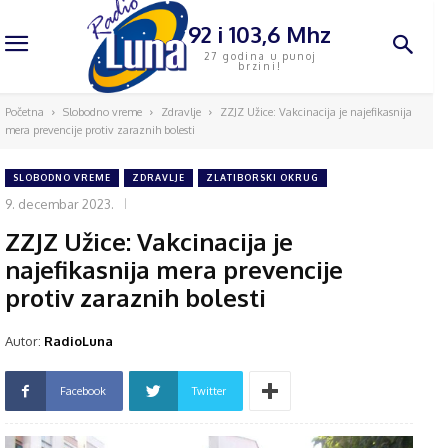
92 i 103,6 Mhz
27 godina u punoj
brzini!
Početna
Slobodno vreme
Zdravlje
ZZJZ Užice: Vakcinacija je najefikasnija
mera prevencije protiv zaraznih bolesti
SLOBODNO VREME
ZDRAVLJE
ZLATIBORSKI OKRUG
9. decembar 2023.
ZZJZ Užice: Vakcinacija je
najefikasnija mera prevencije
protiv zaraznih bolesti
Autor:
RadioLuna
Facebook
Twitter