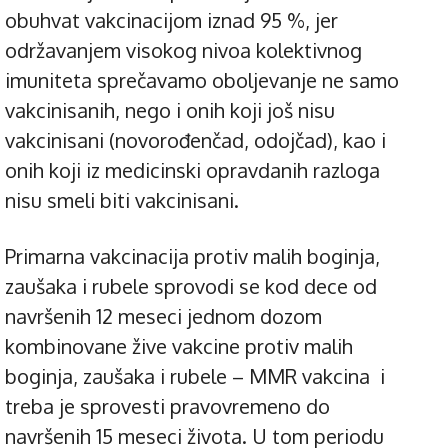
obuhvat vakcinacijom iznad 95 %, jer
održavanjem visokog nivoa kolektivnog
imuniteta sprečavamo oboljevanje ne samo
vakcinisanih, nego i onih koji još nisu
vakcinisani (novorođenčad, odojčad), kao i
onih koji iz medicinski opravdanih razloga
nisu smeli biti vakcinisani.
Primarna vakcinacija protiv malih boginja,
zaušaka i rubele sprovodi se kod dece od
navršenih 12 meseci jednom dozom
kombinovane žive vakcine protiv malih
boginja, zaušaka i rubele – MMR vakcina i
treba je sprovesti pravovremeno do
navršenih 15 meseci života. U tom periodu