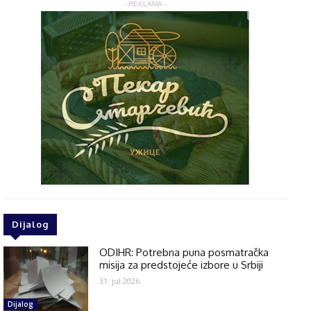
- REKLAMA -
Dijalog
ODIHR: Potrebna puna posmatračka
misija za predstojeće izbore u Srbiji
31. jul 2026.
Dijalog