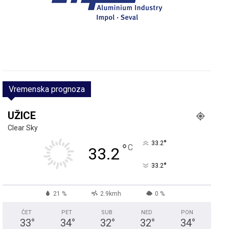
Vremenska prognoza
UŽICE
Clear Sky
°
33.2
°
C
33.2
°
33.2
21 %
2.9kmh
0 %
ČET
PET
SUB
NED
PON
33
°
34
°
32
°
32
°
34
°