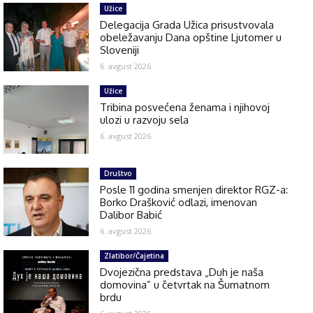
Užice
Delegacija Grada Užica prisustvovala
obeležavanju Dana opštine Ljutomer u
Sloveniji
6. avgust 2026.
Užice
Tribina posvećena ženama i njihovoj
ulozi u razvoju sela
6. avgust 2026.
Društvo
Posle 11 godina smenjen direktor RGZ-a:
Borko Drašković odlazi, imenovan
Dalibor Babić
6. avgust 2026.
Zlatibor/Čajetina
Dvojezična predstava „Duh je naša
domovina” u četvrtak na Šumatnom
brdu