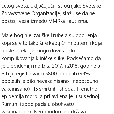
celog sveta, uključujući i stručnjake Svetske
Zdravstvene Organizacije, slažu se da ne
postoji veza između MMR-a i autizma.
Male boginje, zauške i rubela su oboljenja
koja se vrlo lako šire kapljičnim putem i koja
posle infekcije mogu dovesti do
komplikovanja kliničke slike. Podsećamo da
je u epidemiji morbila 2017. i 2018. godine u
Srbiji registrovano 5800 obolelih (93%
obolelih je bilo nevakcinisano i nepotpuno
vakcinisano) i 15 smrtnih ishoda. Trenutno
epidemija morbila prijavljena je u susednoj
Rumuniji zbog pada u obuhvatu
vakcinacijom. Neophodno je održavati