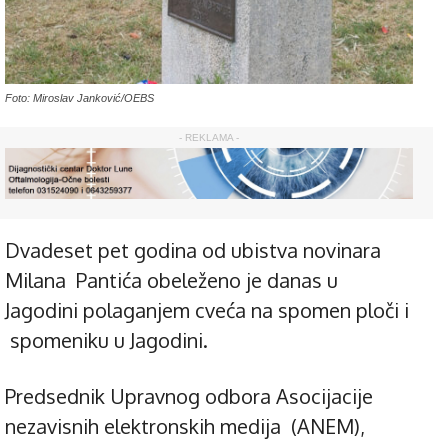
Foto: Miroslav Janković/OEBS
- REKLAMA -
Dvadeset pet godina od ubistva novinara
Milana Pantića obeleženo je danas u
Jagodini polaganjem cveća na spomen ploči i
spomeniku u Jagodini.
Predsednik Upravnog odbora Asocijacije
nezavisnih elektronskih medija (ANEM),