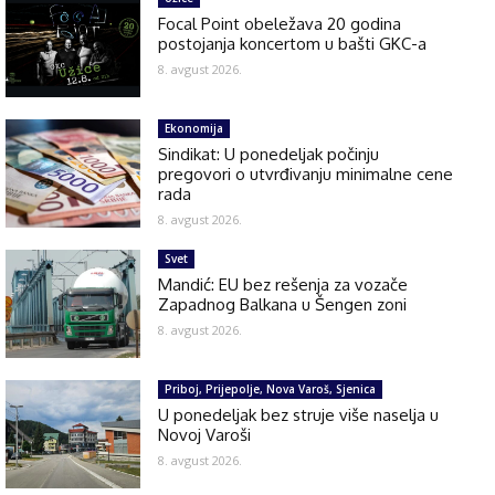
Focal Point obeležava 20 godina
postojanja koncertom u bašti GKC-a
8. avgust 2026.
Ekonomija
Sindikat: U ponedeljak počinju
pregovori o utvrđivanju minimalne cene
rada
8. avgust 2026.
Svet
Mandić: EU bez rešenja za vozače
Zapadnog Balkana u Šengen zoni
8. avgust 2026.
Priboj, Prijepolje, Nova Varoš, Sjenica
U ponedeljak bez struje više naselja u
Novoj Varoši
8. avgust 2026.