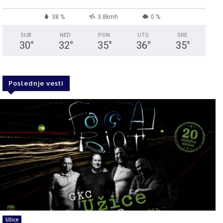
38 %
3.8kmh
0 %
SUB
NED
PON
UTO
SRE
30
°
32
°
35
°
36
°
35
°
Poslednje vesti
Užice