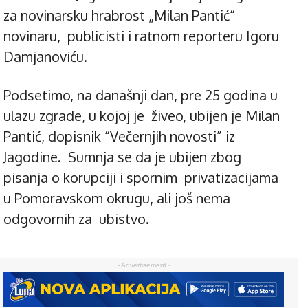
za novinarsku hrabrost „Milan Pantić“
novinaru, publicisti i ratnom reporteru Igoru
Damjanoviću.
Podsetimo, na današnji dan, pre 25 godina u
ulazu zgrade, u kojoj je živeo, ubijen je Milan
Pantić, dopisnik “Večernjih novosti” iz
Jagodine. Sumnja se da je ubijen zbog
pisanja o korupciji i spornim privatizacijama
u Pomoravskom okrugu, ali još nema
odgovornih za ubistvo.
- Advertisement -