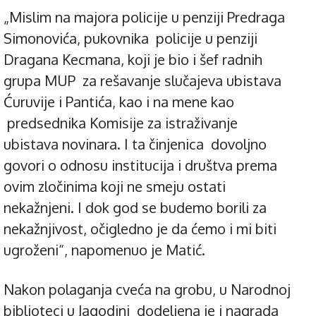
„Mislim na majora policije u penziji Predraga
Simonovića, pukovnika policije u penziji
Dragana Kecmana, koji je bio i šef radnih
grupa MUP za rešavanje slučajeva ubistava
Ćuruvije i Pantića, kao i na mene kao
predsednika Komisije za istraživanje
ubistava novinara. I ta činjenica dovoljno
govori o odnosu institucija i društva prema
ovim zločinima koji ne smeju ostati
nekažnjeni. I dok god se budemo borili za
nekažnjivost, očigledno je da ćemo i mi biti
ugroženi“, napomenuo je Matić.
Nakon polaganja cveća na grobu, u Narodnoj
biblioteci u Jagodini dodeljena je i nagrada