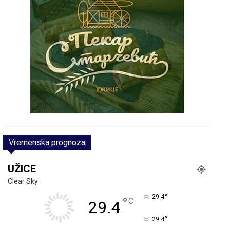
Vremenska prognoza
UŽICE
Clear Sky
°
29.4
°
C
29.4
°
29.4