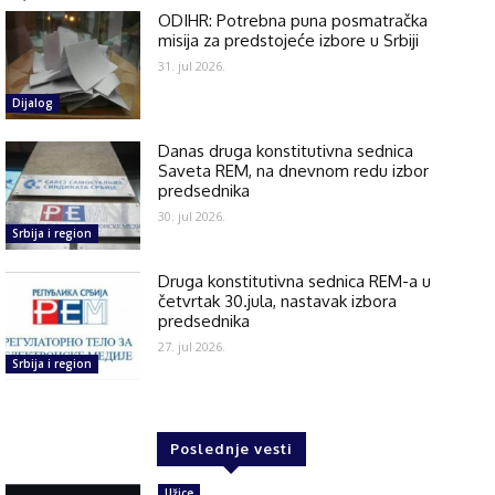
ODIHR: Potrebna puna posmatračka
misija za predstojeće izbore u Srbiji
31. jul 2026.
Dijalog
Danas druga konstitutivna sednica
Saveta REM, na dnevnom redu izbor
predsednika
30. jul 2026.
Srbija i region
Druga konstitutivna sednica REM-a u
četvrtak 30.jula, nastavak izbora
predsednika
27. jul 2026.
Srbija i region
Poslednje vesti
Užice