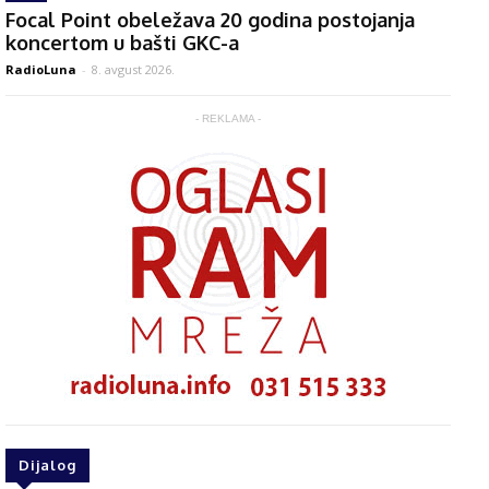
Focal Point obeležava 20 godina postojanja
koncertom u bašti GKC-a
RadioLuna
-
8. avgust 2026.
- REKLAMA -
Dijalog