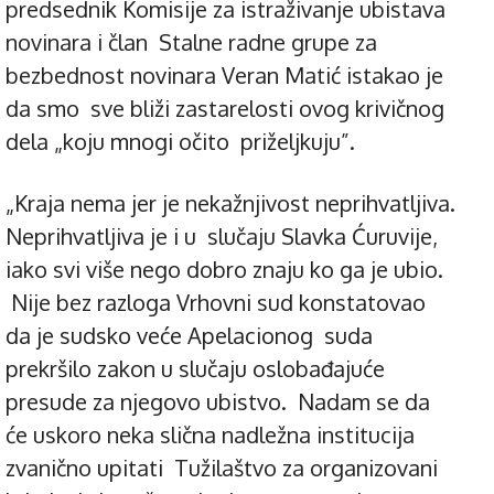
predsednik Komisije za istraživanje ubistava
novinara i član Stalne radne grupe za
bezbednost novinara Veran Matić istakao je
da smo sve bliži zastarelosti ovog krivičnog
dela „koju mnogi očito priželjkuju”.
„Kraja nema jer je nekažnjivost neprihvatljiva.
Neprihvatljiva je i u slučaju Slavka Ćuruvije,
iako svi više nego dobro znaju ko ga je ubio.
Nije bez razloga Vrhovni sud konstatovao
da je sudsko veće Apelacionog suda
prekršilo zakon u slučaju oslobađajuće
presude za njegovo ubistvo. Nadam se da
će uskoro neka slična nadležna institucija
zvanično upitati Tužilaštvo za organizovani