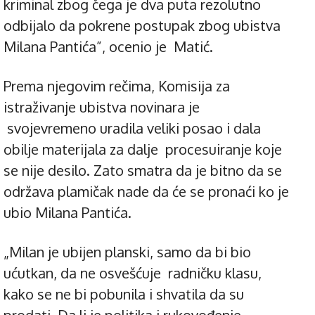
kriminal zbog čega je dva puta rezolutno
odbijalo da pokrene postupak zbog ubistva
Milana Pantića”, ocenio je Matić.
Prema njegovim rečima, Komisija za
istraživanje ubistva novinara je
svojevremeno uradila veliki posao i dala
obilje materijala za dalje procesuiranje koje
se nije desilo. Zato smatra da je bitno da se
održava plamičak nade da će se pronaći ko je
ubio Milana Pantića.
„Milan je ubijen planski, samo da bi bio
ućutkan, da ne osvešćuje radničku klasu,
kako se ne bi pobunila i shvatila da su
prodati. Da li je politika i rukovođenje