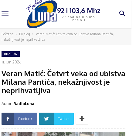
92 i 103,6 Mhz
27 godina u punoj
brzini!
Početna
Dijalog
Veran Matić: Četvrt veka od ubistva Milana Pantića,
nekažnjivost je neprihvatljiva
DIJALOG
11. jun 2026.
Veran Matić: Četvrt veka od ubistva
Milana Pantića, nekažnjivost je
neprihvatljiva
Autor:
RadioLuna
Facebook
Twitter