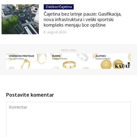
Zlatibor/Čajetina
Čajetina bez letnje pauze: Gasifikacija,
nova infrastruktura i veliki sportski
kompleks menjaju lice opštine
8. avgust 2026.
- REKLAMA -
Postavite komentar