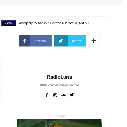
IZVOR
Asocijacija nezavisnih elektronskih medija (ANEM)
Facebook
Twitter
RadioLuna
https://www.radioluna.info
- REKLAMA -