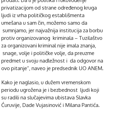
privatizacijom od strane određenog kruga
ljudi iz vrha političkog establišmenta
umešana u sam čin, možemo samo da
sumnjamo, jer najvažnija institucija za borbu
protiv organizovanog kriminala – Tuzilaštvo
za organizovani kriminal nije imala znanja,
snage, volje i političke volje, da preuzme
predmet u svoju nadležnost i da odgovor na
ovo pitanje“, naveo je predsednik UO ANEM.
Kako je naglasio, u dužem vremenskom
periodu ugrožena je i bezbednost ljudi koji
su radili na slučajevima ubistava Slavka
Ćuruvije, Dade Vujasinović i Milana Pantića.