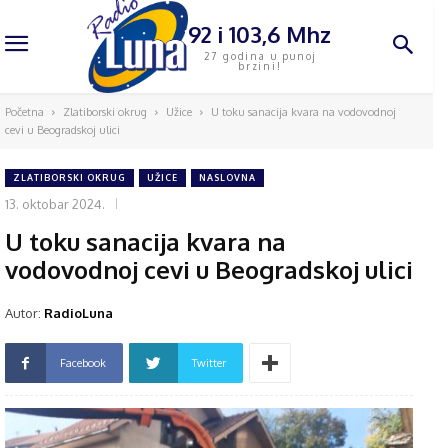
92 i 103,6 Mhz
27 godina u punoj
brzini!
Početna
Zlatiborski okrug
Užice
U toku sanacija kvara na vodovodnoj
cevi u Beogradskoj ulici
ZLATIBORSKI OKRUG
UŽICE
NASLOVNA
13. oktobar 2024.
U toku sanacija kvara na
vodovodnoj cevi u Beogradskoj ulici
Autor:
RadioLuna
Facebook
Twitter