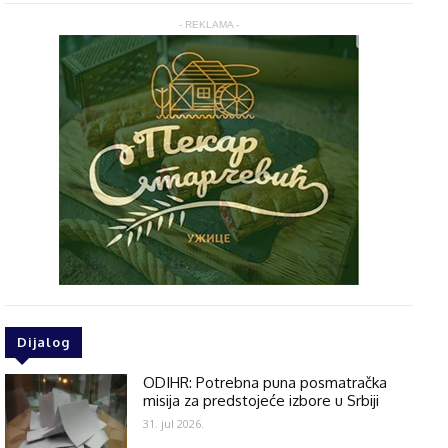
- REKLAMA -
Dijalog
ODIHR: Potrebna puna posmatračka
misija za predstojeće izbore u Srbiji
31. jul 2026.