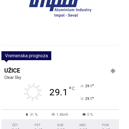
Vremenska prognoza
UŽICE
Clear Sky
°
29.1
°
C
29.1
°
29.1
31 %
1.3kmh
0 %
ČET
PET
SUB
NED
PON