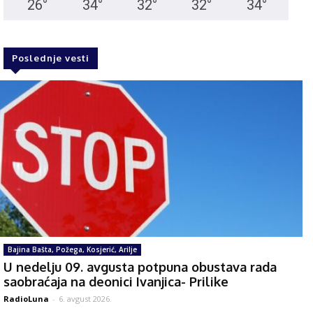
26
°
34
°
32
°
32
°
34
°
Poslednje vesti
Bajina Bašta, Požega, Kosjerić, Arilje
U nedelju 09. avgusta potpuna obustava rada
saobraćaja na deonici Ivanjica- Prilike
RadioLuna
-
6. avgust 2026.