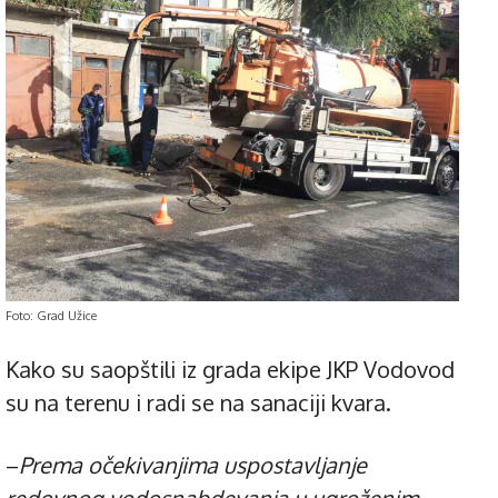
Foto: Grad Užice
Kako su saopštili iz grada ekipe JKP Vodovod
su na terenu i radi se na sanaciji kvara.
–
Prema očekivanjima uspostavljanje
redovnog vodosnabdevanja u ugroženim