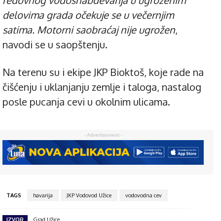
delovima grada očekuje se u večernjim
satima. Motorni saobraćaj nije ugrožen
,
navodi se u saopštenju.
Na terenu su i ekipe JKP Bioktoš, koje rade na
čišćenju i uklanjanju zemlje i taloga, nastalog
posle pucanja cevi u okolnim ulicama.
- Advertisement -
TAGS
havarija
JKP Vodovod Užice
vodovodna cev
IZVOR
Grad Užice