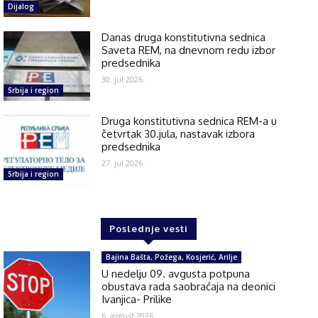
Dijalog
Danas druga konstitutivna sednica
Saveta REM, na dnevnom redu izbor
predsednika
30. jul 2026.
Srbija i region
Druga konstitutivna sednica REM-a u
četvrtak 30.jula, nastavak izbora
predsednika
27. jul 2026.
Srbija i region
Poslednje vesti
Bajina Bašta, Požega, Kosjerić, Arilje
U nedelju 09. avgusta potpuna
obustava rada saobraćaja na deonici
Ivanjica- Prilike
6. avgust 2026.