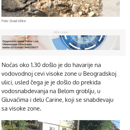
Foto: Grad Užice
- REKLAMA -
Noćas oko 1.30 došlo je do havarije na
vodovodnoj cevi visoke zone u Beogradskoj
ulici, usled čega je je došlo do prekida
vodosnabdevanja na Belom groblju, u
Gluvaćima i delu Carine, koji se snabdevaju
sa visoke zone.