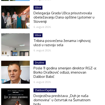
Užice
Delegacija Grada Užica prisustvovala
obeležavanju Dana opštine Ljutomer u
Sloveniji
6. avgust 2026.
Užice
Tribina posvećena ženama i njihovoj
ulozi u razvoju sela
6. avgust 2026.
Društvo
Posle 11 godina smenjen direktor RGZ-a:
Borko Drašković odlazi, imenovan
Dalibor Babić
6. avgust 2026.
Zlatibor/Čajetina
Dvojezična predstava „Duh je naša
domovina” u četvrtak na Šumatnom
brdu