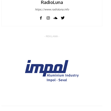
RadioLuna
https://www.radioluna.info
- REKLAMA -