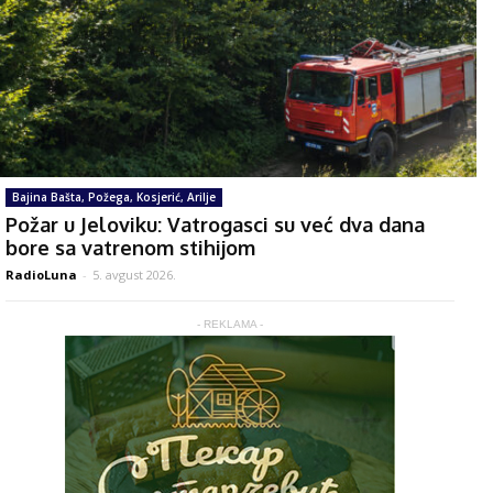
Bajina Bašta, Požega, Kosjerić, Arilje
Požar u Jeloviku: Vatrogasci su već dva dana
bore sa vatrenom stihijom
RadioLuna
-
5. avgust 2026.
- REKLAMA -