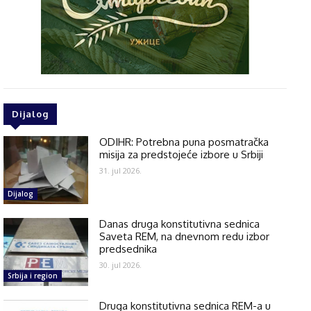
Dijalog
ODIHR: Potrebna puna posmatračka
misija za predstojeće izbore u Srbiji
31. jul 2026.
Dijalog
Danas druga konstitutivna sednica
Saveta REM, na dnevnom redu izbor
predsednika
30. jul 2026.
Srbija i region
Druga konstitutivna sednica REM-a u