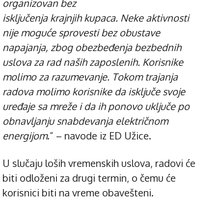
organizovan bez
isključenja krajnjih kupaca. Neke aktivnosti
nije moguće sprovesti bez obustave
napajanja, zbog obezbeđenja bezbednih
uslova za rad naših zaposlenih. Korisnike
molimo za razumevanje. Tokom trajanja
radova molimo korisnike da isključe svoje
uređaje sa mreže i da ih ponovo uključe po
obnavljanju snabdevanja električnom
energijom
.” – navode iz ED Užice.
U slučaju loših vremenskih uslova, radovi će
biti odloženi za drugi termin, o čemu će
korisnici biti na vreme obavešteni.