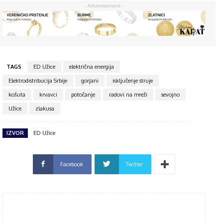
- Advertisement -
TAGS
ED Užice
električna energija
Elektrodistribucija Srbije
gorjani
isključenje struje
košuta
krvavci
potočanje
radovi na mreži
sevojno
Užice
zlakusa
IZVOR
ED Užice
Facebook
Twitter