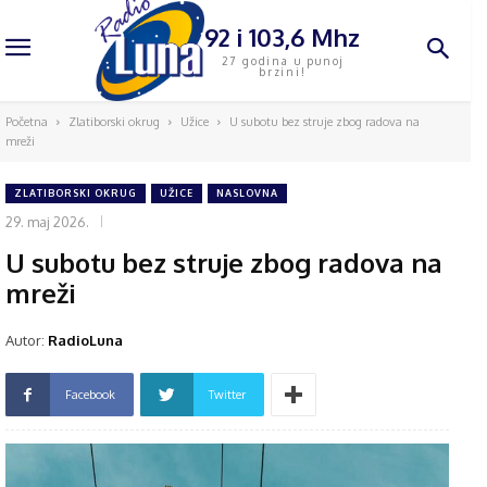
92 i 103,6 Mhz
27 godina u punoj
brzini!
Početna
Zlatiborski okrug
Užice
U subotu bez struje zbog radova na
mreži
ZLATIBORSKI OKRUG
UŽICE
NASLOVNA
29. maj 2026.
U subotu bez struje zbog radova na
mreži
Autor:
RadioLuna
Facebook
Twitter