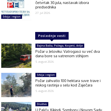
četvrtak 30.jula, nastavak izbora
predsednika
27. jul 2026.
Srbija i region
Poslednje vesti
Bajina Bašta, Požega, Kosjerić, Arilje
Požar u Jeloviku: Vatrogasci su već dva
dana bore sa vatrenom stihijom
5. avgust 2026.
Srbija i region
Požar zahvatio 100 hektara suve trave i
niskog rastinja u selu kod Zaječara
5. avgust 2026.
Društvo
U Paliću, Kikindi, Somboru i Novom Sadu