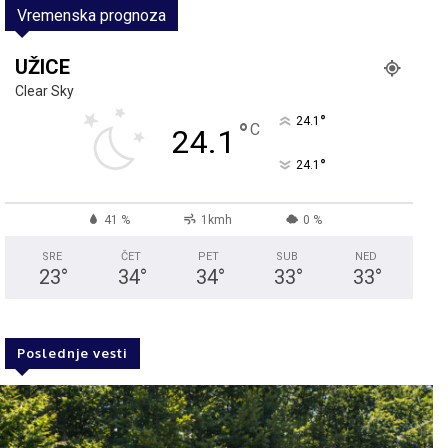
Vremenska prognoza
UŽICE
Clear Sky
°
24.1
°
C
24.1
°
24.1
41 %
1kmh
0 %
SRE
ČET
PET
SUB
NED
23
°
34
°
34
°
33
°
33
°
Poslednje vesti