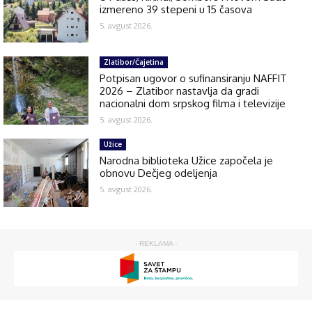
izmereno 39 stepeni u 15 časova
5. avgust 2026.
Zlatibor/Čajetina
Potpisan ugovor o sufinansiranju NAFFIT
2026 – Zlatibor nastavlja da gradi
nacionalni dom srpskog filma i televizije
5. avgust 2026.
Užice
Narodna biblioteka Užice započela je
obnovu Dečjeg odeljenja
5. avgust 2026.
- REKLAMA -