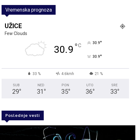
Vremenska prognoza
UŽICE
Few Clouds
°
30.9
°
C
30.9
°
30.9
33 %
4.6kmh
21 %
SUB
NED
PON
UTO
SRE
29
°
31
°
35
°
36
°
33
°
Poslednje vesti