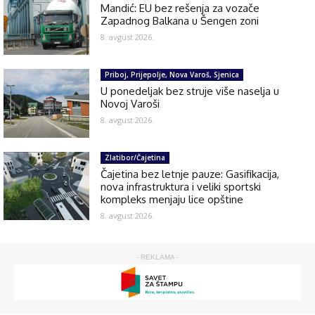
Mandić: EU bez rešenja za vozače
Zapadnog Balkana u Šengen zoni
8. avgust 2026.
Priboj, Prijepolje, Nova Varoš, Sjenica
U ponedeljak bez struje više naselja u
Novoj Varoši
8. avgust 2026.
Zlatibor/Čajetina
Čajetina bez letnje pauze: Gasifikacija,
nova infrastruktura i veliki sportski
kompleks menjaju lice opštine
8. avgust 2026.
- REKLAMA -