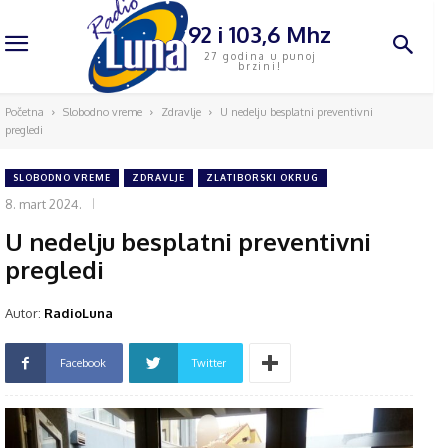
92 i 103,6 Mhz
27 godina u punoj
brzini!
Početna
Slobodno vreme
Zdravlje
U nedelju besplatni preventivni
pregledi
SLOBODNO VREME
ZDRAVLJE
ZLATIBORSKI OKRUG
8. mart 2024.
U nedelju besplatni preventivni
pregledi
Autor:
RadioLuna
Facebook
Twitter