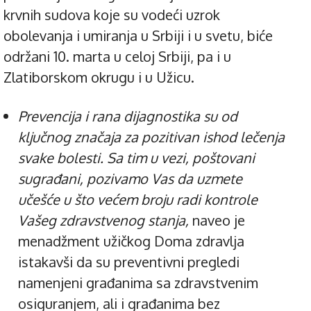
krvnih sudova koje su vodeći uzrok
obolevanja i umiranja u Srbiji i u svetu, biće
održani 10. marta u celoj Srbiji, pa i u
Zlatiborskom okrugu i u Užicu.
Prevencija i rana dijagnostika su od
ključnog značaja za pozitivan ishod lečenja
svake bolesti. Sa tim u vezi, poštovani
sugrađani, pozivamo Vas da uzmete
učešće u što većem broju radi kontrole
Vašeg zdravstvenog stanja,
naveo je
menadžment užičkog Doma zdravlja
istakavši da su preventivni pregledi
namenjeni građanima sa zdravstvenim
osiguranjem, ali i građanima bez