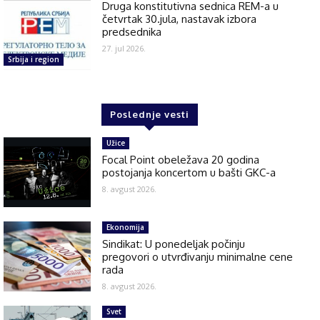
Druga konstitutivna sednica REM-a u
četvrtak 30.jula, nastavak izbora
predsednika
27. jul 2026.
Srbija i region
Poslednje vesti
Užice
Focal Point obeležava 20 godina
postojanja koncertom u bašti GKC-a
8. avgust 2026.
Ekonomija
Sindikat: U ponedeljak počinju
pregovori o utvrđivanju minimalne cene
rada
8. avgust 2026.
Svet