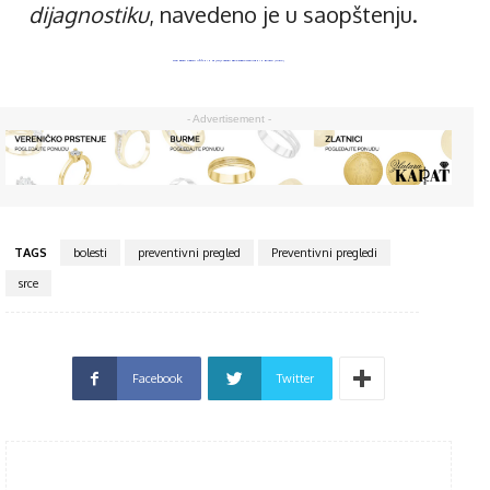
dijagnostiku
, navedeno je u saopštenju.
SVAKI DESETI ODRASLI UŽIČANIN SE JAVLJA LEKARU ZBOG KARDIOVASKULARNIH BOLESTI (AUDIO)
- Advertisement -
TAGS
bolesti
preventivni pregled
Preventivni pregledi
srce
Facebook
Twitter