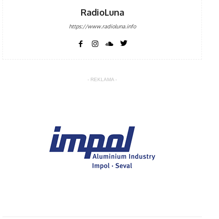
RadioLuna
https://www.radioluna.info
- REKLAMA -