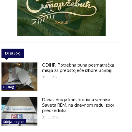
Dijalog
ODIHR: Potrebna puna posmatračka
misija za predstojeće izbore u Srbiji
31. jul 2026.
Dijalog
Danas druga konstitutivna sednica
Saveta REM, na dnevnom redu izbor
predsednika
30. jul 2026.
Srbija i region