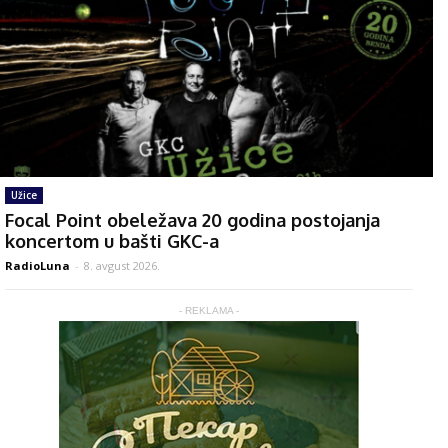
Užice
Focal Point obeležava 20 godina postojanja
koncertom u bašti GKC-a
RadioLuna
-
8. avgust 2026.
- REKLAMA -