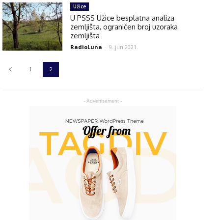
Užice
U PSSS Užice besplatna analiza
zemljišta, ograničen broj uzoraka
zemljišta
RadioLuna
-
9. jun 2021.
1
2
- Advertisement -