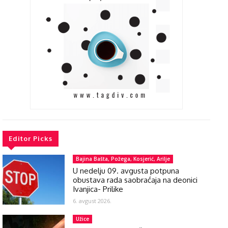
Editor Picks
Bajina Bašta, Požega, Kosjerić, Arilje
U nedelju 09. avgusta potpuna
obustava rada saobraćaja na deonici
Ivanjica- Prilike
6. avgust 2026.
Užice