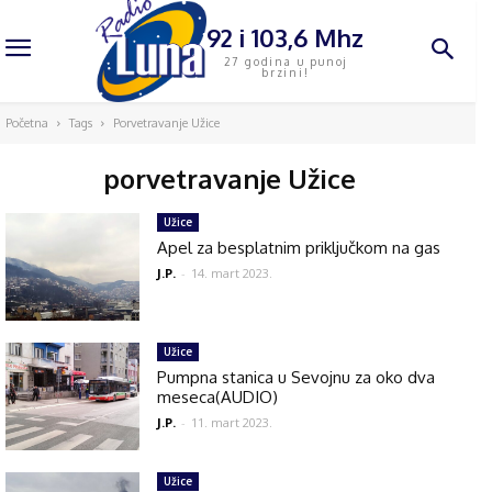
92 i 103,6 Mhz
27 godina u punoj
brzini!
Početna
Tags
Porvetravanje Užice
porvetravanje Užice
Užice
Apel za besplatnim priključkom na gas
J.P.
-
14. mart 2023.
Užice
Pumpna stanica u Sevojnu za oko dva
meseca(AUDIO)
J.P.
-
11. mart 2023.
Užice