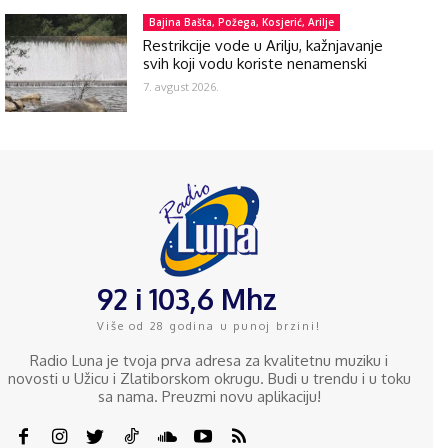
Bajina Bašta, Požega, Kosjerić, Arilje
Restrikcije vode u Arilju, kažnjavanje
svih koji vodu koriste nenamenski
7. avgust 2026.
92 i 103,6 Mhz
Više od 28 godina u punoj brzini!
Radio Luna je tvoja prva adresa za kvalitetnu muziku i
novosti u Užicu i Zlatiborskom okrugu. Budi u trendu i u toku
sa nama. Preuzmi novu aplikaciju!