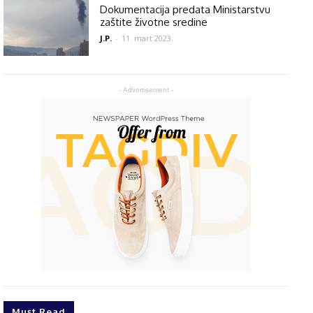
Dokumentacija predata Ministarstvu
zaštite životne sredine
J.P.
-
11. mart 2023.
- Advertisement -
Must Read