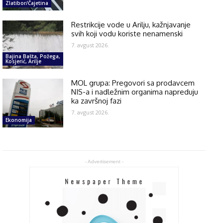
Zlatibor/Čajetina
Restrikcije vode u Arilju, kažnjavanje
svih koji vodu koriste nenamenski
7. avgust 2026.
Bajina Bašta, Požega,
Kosjerić, Arilje
MOL grupa: Pregovori sa prodavcem
NIS-a i nadležnim organima napreduju
ka završnoj fazi
7. avgust 2026.
Ekonomija
- Advertisement -