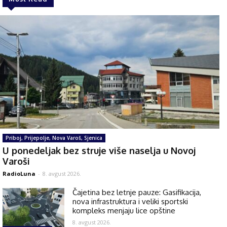
Priboj, Prijepolje, Nova Varoš, Sjenica
U ponedeljak bez struje više naselja u Novoj
Varoši
RadioLuna
-
8. avgust 2026.
Čajetina bez letnje pauze: Gasifikacija,
nova infrastruktura i veliki sportski
kompleks menjaju lice opštine
8. avgust 2026.