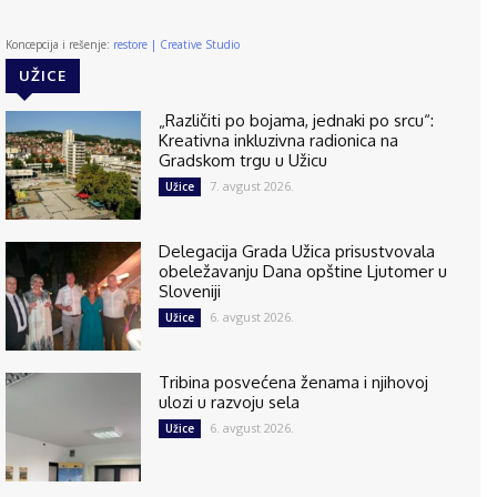
Koncepcija i rešenje:
restore | Creative Studio
UŽICE
„Različiti po bojama, jednaki po srcu“:
Kreativna inkluzivna radionica na
Gradskom trgu u Užicu
7. avgust 2026.
Užice
Delegacija Grada Užica prisustvovala
obeležavanju Dana opštine Ljutomer u
Sloveniji
6. avgust 2026.
Užice
Tribina posvećena ženama i njihovoj
ulozi u razvoju sela
6. avgust 2026.
Užice