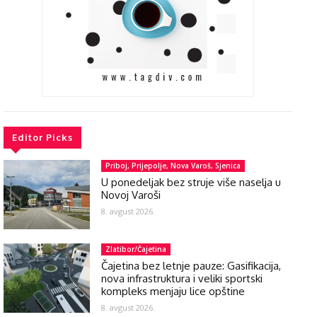
Editor Picks
Priboj, Prijepolje, Nova Varoš, Sjenica
U ponedeljak bez struje više naselja u
Novoj Varoši
8. avgust 2026.
Zlatibor/Čajetina
Čajetina bez letnje pauze: Gasifikacija,
nova infrastruktura i veliki sportski
kompleks menjaju lice opštine
8. avgust 2026.