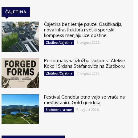
ČAJETINA
Čajetina bez letnje pauze: Gasifikacija,
nova infrastruktura i veliki sportski
kompleks menjaju lice opštine
8. avgust 2026.
Zlatibor/Čajetina
Performativna izložba skulptura Alekse
Koko i Srđana Stefanovića na Zlatiboru
7. avgust 2026.
Zlatibor/Čajetina
Festival Gondola etno vajb se vraća na
međustanicu Gold gondola
7. avgust 2026.
Slobodno vreme