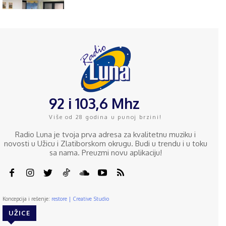
92 i 103,6 Mhz
Više od 28 godina u punoj brzini!
Radio Luna je tvoja prva adresa za kvalitetnu muziku i
novosti u Užicu i Zlatiborskom okrugu. Budi u trendu i u toku
sa nama. Preuzmi novu aplikaciju!
Koncepcija i rešenje:
restore | Creative Studio
UŽICE