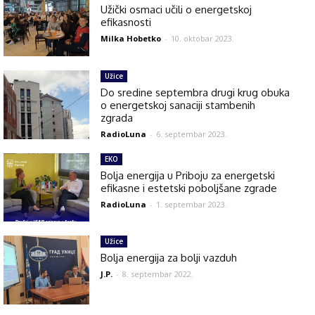
Užički osmaci učili o energetskoj
efikasnosti
Milka Hobetko
-
10. oktobar 2023.
Užice
Do sredine septembra drugi krug obuka
o energetskoj sanaciji stambenih
zgrada
RadioLuna
-
6. septembar 2023.
EKO
Bolja energija u Priboju za energetski
efikasne i estetski poboljšane zgrade
RadioLuna
-
1. septembar 2023.
Užice
Bolja energija za bolji vazduh
J.P.
-
8. septembar 2022.