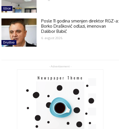
Užice
Posle 11 godina smenjen direktor RGZ-a:
Borko Drašković odlazi, imenovan
Dalibor Babić
6. avgust 2026.
Društvo
- Advertisement -