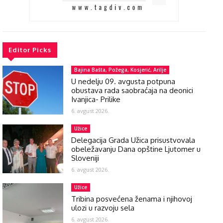
Editor Picks
Bajina Bašta, Požega, Kosjerić, Arilje
U nedelju 09. avgusta potpuna
obustava rada saobraćaja na deonici
Ivanjica- Prilike
6. avgust 2026.
Užice
Delegacija Grada Užica prisustvovala
obeležavanju Dana opštine Ljutomer u
Sloveniji
6. avgust 2026.
Užice
Tribina posvećena ženama i njihovoj
ulozi u razvoju sela
6. avgust 2026.