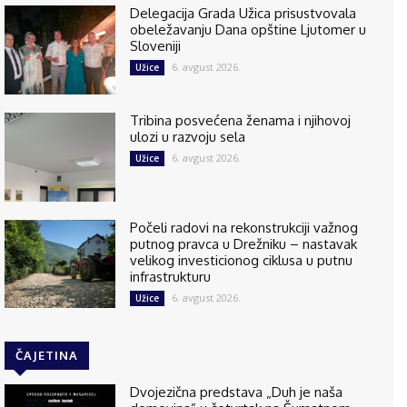
Delegacija Grada Užica prisustvovala
obeležavanju Dana opštine Ljutomer u
Sloveniji
6. avgust 2026.
Užice
Tribina posvećena ženama i njihovoj
ulozi u razvoju sela
6. avgust 2026.
Užice
Počeli radovi na rekonstrukciji važnog
putnog pravca u Drežniku – nastavak
velikog investicionog ciklusa u putnu
infrastrukturu
6. avgust 2026.
Užice
ČAJETINA
Dvojezična predstava „Duh je naša