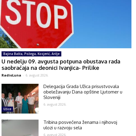
Bajina Bašta, Požega, Kosjerić, Arilje
U nedelju 09. avgusta potpuna obustava rada
saobraćaja na deonici Ivanjica- Prilike
RadioLuna
-
6. avgust 2026.
Delegacija Grada Užica prisustvovala
obeležavanju Dana opštine Ljutomer u
Sloveniji
6. avgust 2026.
Užice
Tribina posvećena ženama i njihovoj
ulozi u razvoju sela
6. avgust 2026.