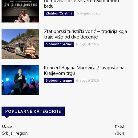
domovina” u četvrtak na Šumatnom
brdu
6. avgust 2026.
Zlatibor/Čajetina
Zlatiborski turistički vozić – tradicija koja
traje više od dve decenije
6. avgust 2026.
Slobodno vreme
Koncert Bojana Marovića 7. avgusta na
Kraljevom trgu
6. avgust 2026.
Slobodno vreme
POPULARNE KATEGORIJE
Užice
11752
Srbija i region
7064