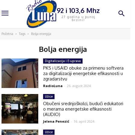
92 i 103,6 Mhz
27 godina u punoj
brzini!
Početna
Tags
Bolja energija
Bolja energija
Digitalizacija i E-uprava
PKS i USAID obuke za primenu softvera
za digitalizaciji energetske efikasnosti u
zgradarstvu
RadioLuna
-
26. avgust 2024.
Užice
Obučeni srednjoškolci, budući edukatori
o merama energetske efikasnosti
(AUDIO)
Jelena Penezić
-
16. april 2024.
Užice