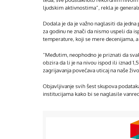
ljudskim aktivnostima”, rekla je gener
Dodala je da je važno naglasiti da jedn
za godinu ne znači da nismo uspeli da 
temperature, koji se mere decenijama, 
“Međutim, neophodno je priznati da sva
obzira da li je na nivou ispod ili iznad
zagrijavanja povećava uticaj na naše živo
Objavljivanje svih šest skupova podata
institucijama kako bi se naglasile vanr