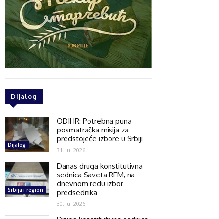
Dijalog
ODIHR: Potrebna puna
posmatračka misija za
predstojeće izbore u Srbiji
Dijalog
31. jul 2026.
Danas druga konstitutivna
sednica Saveta REM, na
dnevnom redu izbor
Srbija i region
predsednika
30. jul 2026.