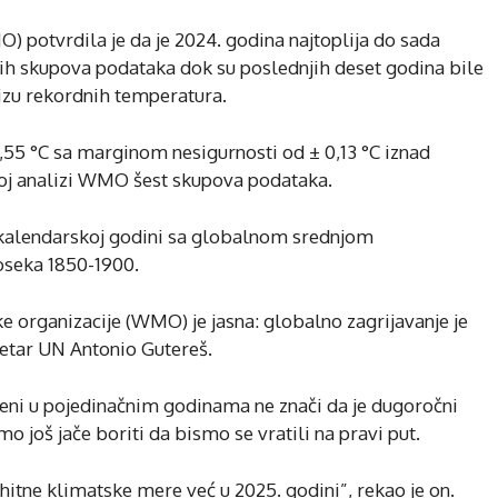
 potvrdila je da je 2024. godina najtoplija do sada
h skupova podataka dok su poslednjih deset godina bile
izu rekordnih temperatura.
,55 °C sa marginom nesigurnosti od ± 0,13 °C iznad
j analizi WMO šest skupova podataka.
 kalendarskoj godini sa globalnom srednjom
oseka 1850-1900.
 organizacije (WMO) je jasna: globalno zagrijavanje je
kretar UN Antonio Gutereš.
peni u pojedinačnim godinama ne znači da je dugoročni
mo još jače boriti da bismo se vratili na pravi put.
itne klimatske mere već u 2025. godini”, rekao je on.