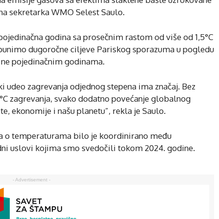
alna sekretarka WMO Selest Saulo.
a pojedinačna godina sa prosečnim rastom od više od 1,5°C
ispunimo dugoročne ciljeve Pariskog sporazuma u pogledu
a ne pojedinačnim godinama.
ki udeo zagrevanja odjednog stepena ima značaj. Bez
 1,5°C zagrevanja, svako dodatno povećanje globalnog
te, ekonomije i našu planetu”, rekla je Saulo.
ka o temperaturama bilo je koordinirano među
edni uslovi kojima smo svedočili tokom 2024. godine.
- Advertisement -