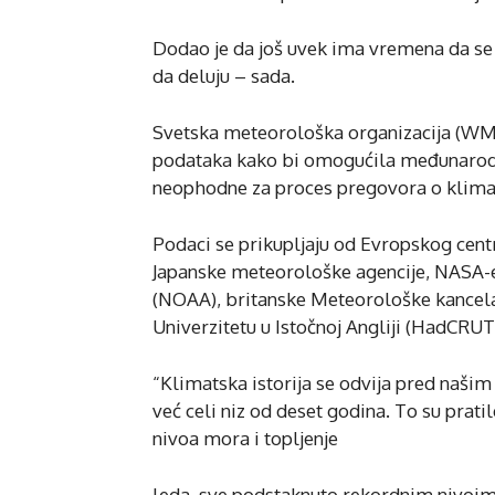
Dodao je da još uvek ima vremena da se 
da deluju – sada.
Svetska meteorološka organizacija (WM
podataka kako bi omogućila međunarodn
neophodne za proces pregovora o kli
Podaci se prikupljaju od Evropskog ce
Japanske meteorološke agencije, NASA-e
(NOAA), britanske Meteorološke kancela
Univerzitetu u Istočnoj Angliji (HadCRUT)
“Klimatska istorija se odvija pred naši
već celi niz od deset godina. To su prat
nivoa mora i topljenje
leda, sve podstaknuto rekordnim nivoim