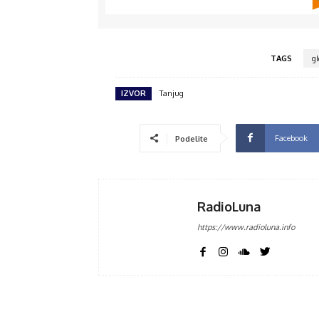
TAGS
g
IZVOR
Tanjug
Facebook
Podelite
RadioLuna
https://www.radioluna.info