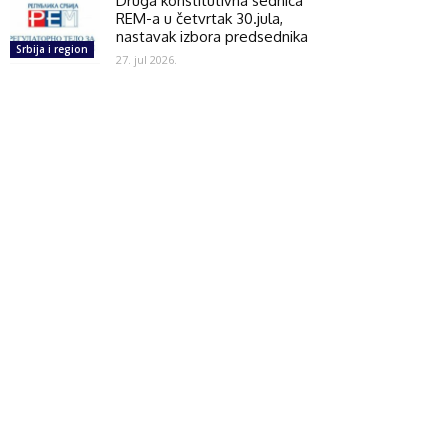
Druga konstitutivna sednica
REM-a u četvrtak 30.jula,
nastavak izbora predsednika
Srbija i region
27. jul 2026.