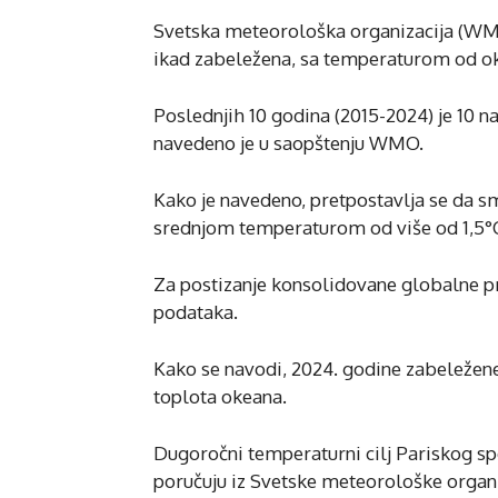
Svetska meteorološka organizacija (WMO)
ikad zabeležena, sa temperaturom od oko
Poslednjih 10 godina (2015-2024) je 10 n
navedeno je u saopštenju WMO.
Kako je navedeno, pretpostavlja se da s
srednjom temperaturom od više od 1,5°C
Za postizanje konsolidovane globalne 
podataka.
Kako se navodi, 2024. godine zabeležene
toplota okeana.
Dugoročni temperaturni cilj Pariskog spor
poručuju iz Svetske meteorološke organi