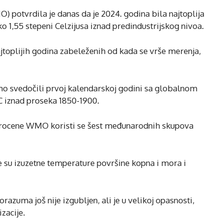
 potvrdila je danas da je 2024. godina bila najtoplija
 1,55 stepeni Celzijusa iznad predindustrijskog nivoa.
ajtoplijih godina zabeleženih od kada se vrše merenja,
mo svedočili prvoj kalendarskoj godini sa globalnom
 iznad proseka 1850-1900.
procene WMO koristi se šest međunarodnih skupova
 su izuzetne temperature površine kopna i mora i
azuma još nije izgubljen, ali je u velikoj opasnosti,
zacije.