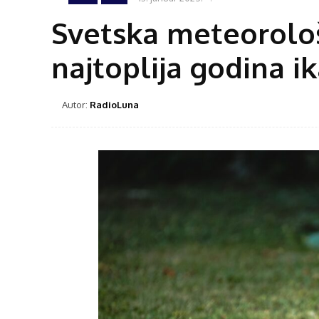
Svetska meteorološ
najtoplija godina i
Autor:
RadioLuna