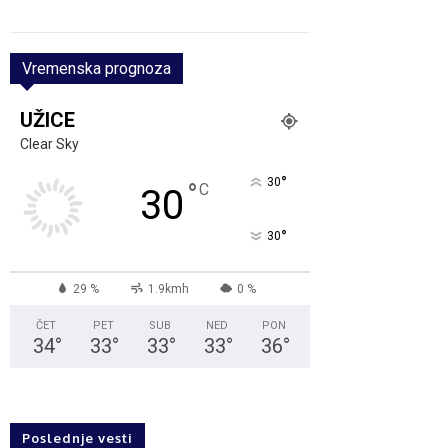
Vremenska prognoza
UŽICE
Clear Sky
°
30
°
C
30
°
30
29 %
1.9kmh
0 %
ČET
PET
SUB
NED
PON
34
°
33
°
33
°
33
°
36
°
Poslednje vesti