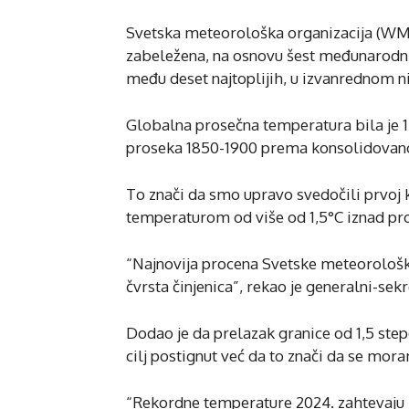
Svetska meteorološka organizacija (WMO)
zabeležena, na osnovu šest međunarodni
među deset najtoplijih, u izvanrednom n
Globalna prosečna temperatura bila je 1
proseka 1850-1900 prema konsolidovano
To znači da smo upravo svedočili prvoj
temperaturom od više od 1,5°C iznad pr
“Najnovija procena Svetske meteorološke
čvrsta činjenica”, rekao je generalni-se
Dodao je da prelazak granice od 1,5 ste
cilj postignut već da to znači da se mora
“Rekordne temperature 2024. zahtevaju h