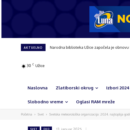
Užice dobija novi hirurški blok i urgentni c
AKTUELNO
C
30
Užice
Naslovna
Zlatiborski okrug
Izbori 2024
Slobodno vreme
Oglasi RAM mreže
Početna
Svet
Svetska meteorološka organizacija: 2024. najtoplija god
13. januar 2025.
SVET
EKO