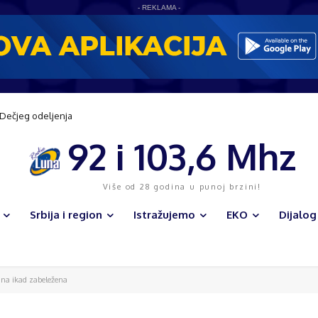
- REKLAMA -
entar na 45.000 m2 – Odobrena gradnja kompleksa vrednog 85,2 mil EUR
92 i 103,6 Mhz
Više od 28 godina u punoj brzini!
Srbija i region
Istražujemo
EKO
Dijalog
ina ikad zabeležena