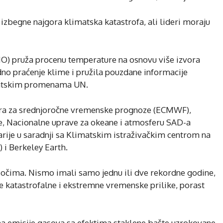
izbegne najgora klimatska katastrofa, ali lideri moraju
O) pruža procenu temperature na osnovu više izvora
o praćenje klime i pružila pouzdane informacije
matskim promenama UN.
ntra za srednjoročne vremenske prognoze (ECMWF),
, Nacionalne uprave za okeane i atmosferu SAD-a
rije u saradnji sa Klimatskim istraživačkim centrom na
 i Berkeley Earth.
m očima. Nismo imali samo jednu ili dve rekordne godine,
ile katastrofalne i ekstremne vremenske prilike, porast
a emisije gasova sa efektima staklene bašte uzrokovane