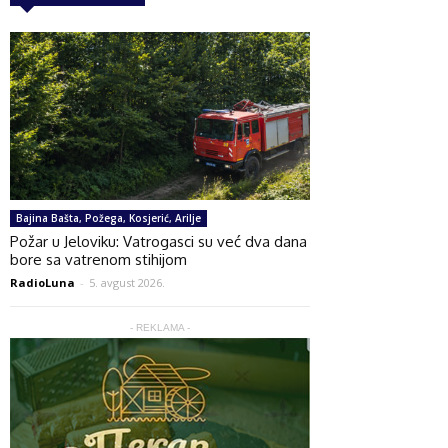
Bajina Bašta, Požega, Kosjerić, Arilje
Požar u Jeloviku: Vatrogasci su već dva dana
bore sa vatrenom stihijom
RadioLuna
-
5. avgust 2026.
- REKLAMA -