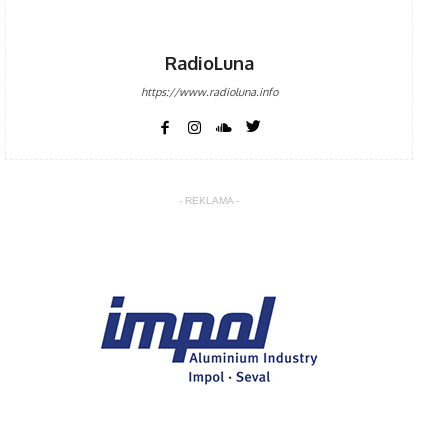
RadioLuna
https://www.radioluna.info
- REKLAMA -