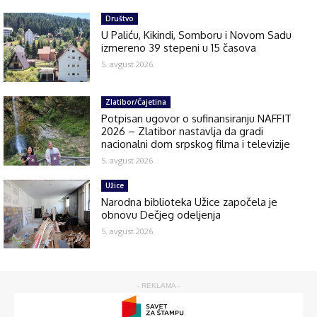
Društvo
U Paliću, Kikindi, Somboru i Novom Sadu
izmereno 39 stepeni u 15 časova
5. avgust 2026.
Zlatibor/Čajetina
Potpisan ugovor o sufinansiranju NAFFIT
2026 – Zlatibor nastavlja da gradi
nacionalni dom srpskog filma i televizije
5. avgust 2026.
Užice
Narodna biblioteka Užice započela je
obnovu Dečjeg odeljenja
5. avgust 2026.
- REKLAMA -