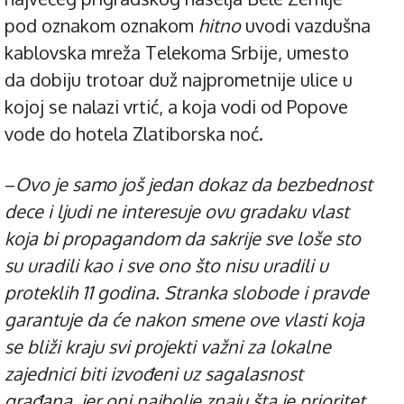
pod oznakom oznakom
hitno
uvodi vazdušna
kablovska mreža Telekoma Srbije, umesto
da dobiju trotoar duž najprometnije ulice u
kojoj se nalazi vrtić, a koja vodi od Popove
vode do hotela Zlatiborska noć.
–
Ovo je samo još jedan dokaz da bezbednost
dece i ljudi ne interesuje ovu gradaku vlast
koja bi propagandom da sakrije sve loše sto
su uradili kao i sve ono što nisu uradili u
proteklih 11 godina. Stranka slobode i pravde
garantuje da će nakon smene ove vlasti koja
se bliži kraju svi projekti važni za lokalne
zajednici biti izvođeni uz sagalasnost
građana, jer oni najbolje znaju šta je prioritet
,