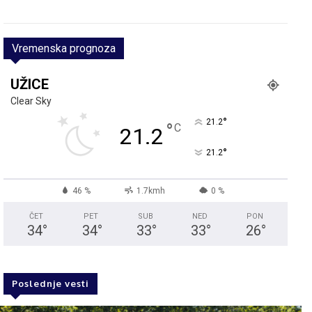
Vremenska prognoza
UŽICE
Clear Sky
°
21.2
°
C
21.2
°
21.2
46 %
1.7kmh
0 %
ČET
PET
SUB
NED
PON
34
°
34
°
33
°
33
°
26
°
Poslednje vesti