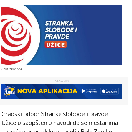
Foto izvor SSP
- REKLAMA -
Gradski odbor Stranke slobode i pravde
Užice u saopštenju navodi da se meštanima
najvećeg prigradskog naselja Bele Zemlje