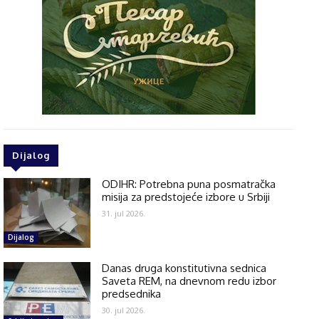
Dijalog
ODIHR: Potrebna puna posmatračka
misija za predstojeće izbore u Srbiji
31. jul 2026.
Dijalog
Danas druga konstitutivna sednica
Saveta REM, na dnevnom redu izbor
predsednika
30. jul 2026.