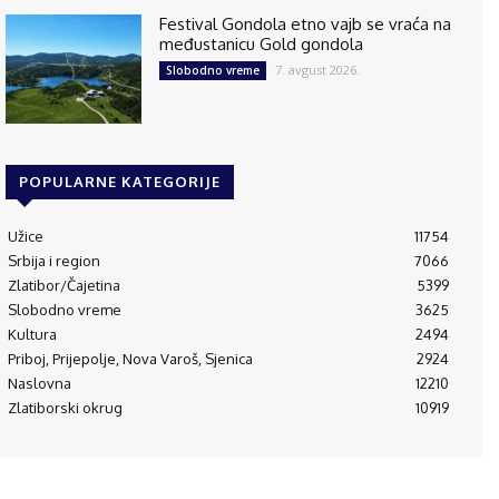
Festival Gondola etno vajb se vraća na
međustanicu Gold gondola
7. avgust 2026.
Slobodno vreme
POPULARNE KATEGORIJE
Užice
11754
Srbija i region
7066
Zlatibor/Čajetina
5399
Slobodno vreme
3625
Kultura
2494
Priboj, Prijepolje, Nova Varoš, Sjenica
2924
Naslovna
12210
Zlatiborski okrug
10919
© 1995-2024 Luna Press d.o.o i RAM Radio Media Mreža d.o.o., Užice