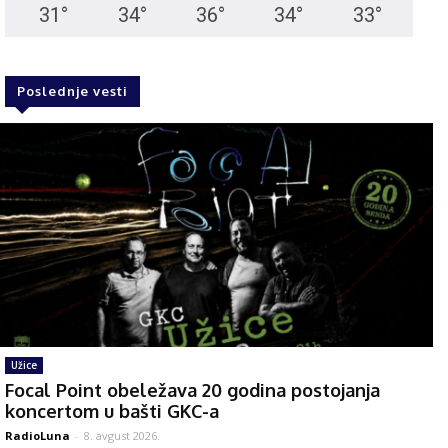
31
°
34
°
36
°
34
°
33
°
Poslednje vesti
Užice
Focal Point obeležava 20 godina postojanja
koncertom u bašti GKC-a
RadioLuna
-
8. avgust 2026.