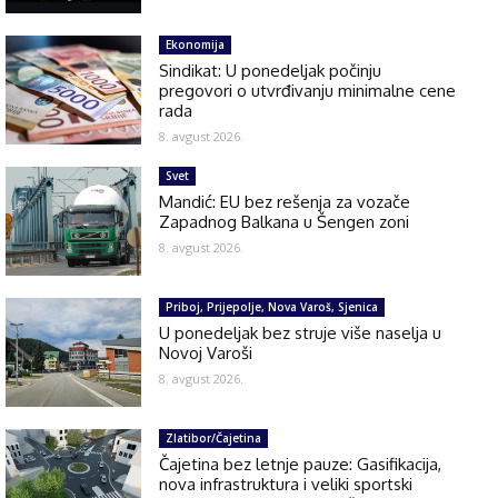
Ekonomija
Sindikat: U ponedeljak počinju
pregovori o utvrđivanju minimalne cene
rada
8. avgust 2026.
Svet
Mandić: EU bez rešenja za vozače
Zapadnog Balkana u Šengen zoni
8. avgust 2026.
Priboj, Prijepolje, Nova Varoš, Sjenica
U ponedeljak bez struje više naselja u
Novoj Varoši
8. avgust 2026.
Zlatibor/Čajetina
Čajetina bez letnje pauze: Gasifikacija,
nova infrastruktura i veliki sportski