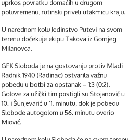
uprkos povratku domaćih u drugom
poluvremenu, rutinski priveli utakmicu kraju.
U narednom kolu Jedinstvo Putevi na svom
terenu dočekuje ekipu Takova iz Gornjeg
Milanovca.
GFK Sloboda je na gostovanju protiv Mladi
Radnik 1940 (Radinac) ostvarila važnu
pobedu u botbi za opstanak – 1:3 (0:2).
Golove za užički tim postigli su Stojanović u
10. i Šunjevarić u 11. minutu, dok je pobedu
Slobode autogolom u 56. minutu overio
Miović.
U narednom kolu Sloboda će na svom terenu