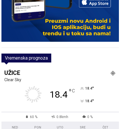
Vremenska prognoza
UŽICE
Clear Sky
°
18.4
°
C
18.4
°
18.4
60 %
0.8kmh
0 %
NED
PON
UTO
SRE
ČET