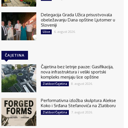
Delegacija Grada Užica prisustvovala
obeležavanju Dana opštine Ljutomer u
Sloveniji
6. avgust 2026.
Užice
ČAJETINA
Čajetina bez letnje pauze: Gasifikacija,
nova infrastruktura i veliki sportski
kompleks menjaju lice opštine
8. avgust 2026.
Zlatibor/Čajetina
Performativna izložba skulptura Alekse
Koko i Srđana Stefanovića na Zlatiboru
7. avgust 2026.
Zlatibor/Čajetina