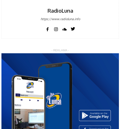
RadioLuna
https://www.radioluna.info
- REKLAMA -