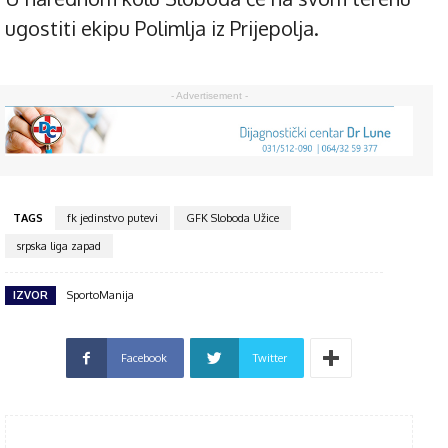
ugostiti ekipu Polimlja iz Prijepolja.
- Advertisement -
TAGS
fk jedinstvo putevi
GFK Sloboda Užice
srpska liga zapad
IZVOR
SportoManija
Facebook
Twitter