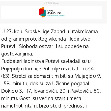
- REKLAMA -
U 27. kolu Srpske lige Zapad u utakmicama
odigranim proteklog vikenda i Jedinstvo
Putevi i Sloboda ostvarili su pobede na
gostovanjima.
Fudbaleri Jedinstva Putevi savladali su u
Prijepolju domaće Polimlje rezultatom 2:4
(1:3). Strelci za domaći tim bili su Mujagić u 9.
i 59. minutu, dok su za Užičane pogađali
Đokić u 3. i 17, Jovanović u 20. i Pavlović u 80.
minutu. Gosti su već na startu meča
nametnuli ritam, brzo stekli prednost i