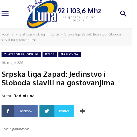
92 i 103,6 Mhz
27 godina u punoj
brzini!
Početna
Zlatiborski okrug
Užice
Srpska liga Zapad: Jedinstvo i Sloboda
slavili na gostovanjima
ZLATIBORSKI OKRUG
UŽICE
NASLOVNA
18. maj 2026.
Srpska liga Zapad: Jedinstvo i
Sloboda slavili na gostovanjima
Autor:
RadioLuna
Facebook
Twitter
Foto: SportoManija