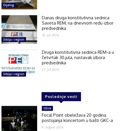
Dijalog
Danas druga konstitutivna sednica
Saveta REM, na dnevnom redu izbor
predsednika
30. jul 2026.
Srbija i region
Druga konstitutivna sednica REM-a u
četvrtak 30.jula, nastavak izbora
predsednika
27. jul 2026.
Srbija i region
Poslednje vesti
Užice
Focal Point obeležava 20 godina
postojanja koncertom u bašti GKC-a
8. avgust 2026.