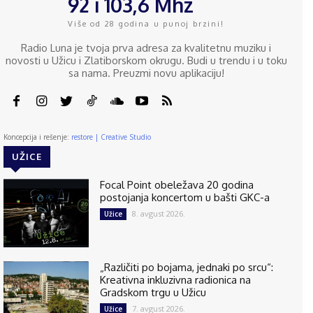
92 i 103,6 Mhz
Više od 28 godina u punoj brzini!
Radio Luna je tvoja prva adresa za kvalitetnu muziku i
novosti u Užicu i Zlatiborskom okrugu. Budi u trendu i u toku
sa nama. Preuzmi novu aplikaciju!
Koncepcija i rešenje:
restore | Creative Studio
UŽICE
Focal Point obeležava 20 godina
postojanja koncertom u bašti GKC-a
8. avgust 2026.
Užice
„Različiti po bojama, jednaki po srcu“:
Kreativna inkluzivna radionica na
Gradskom trgu u Užicu
7. avgust 2026.
Užice