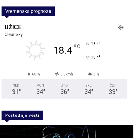
Vremenska prognoza
UŽICE
Clear Sky
°
18.4
°
C
18.4
°
18.4
60 %
0.8kmh
0 %
NED
PON
UTO
SRE
ČET
31
°
34
°
36
°
34
°
33
°
Poslednje vesti