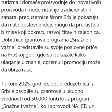
turizma i domaće proizvodnje do inovativnih
proizvoda i modernizacije tradicionalnih
zanata, preduzetnice širom Srbije pokazuju
da male poslovne ideje mogu da prerastu u
biznise koji pokreću razvoj čitavih zajednica.
Dobitnice grantova programa „Snažne i
važne“ predstavile su svoje poslovne priče
na Fruškoj gori, gde su pokazale kako
ulaganje u znanje, opremu i promociju može
da ubrza rast.
Tokom 2025. godine, pet preduzetnica iz
Srbije osvojile su grantove u ukupnoj
vrednosti od 50.000 funti kroz program
„Snažne i važne“, koji sprovodi NALED uz