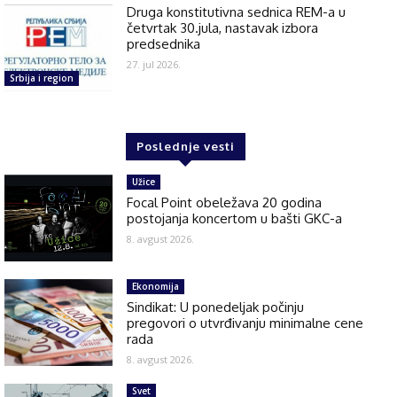
Druga konstitutivna sednica REM-a u
četvrtak 30.jula, nastavak izbora
predsednika
27. jul 2026.
Srbija i region
Poslednje vesti
Užice
Focal Point obeležava 20 godina
postojanja koncertom u bašti GKC-a
8. avgust 2026.
Ekonomija
Sindikat: U ponedeljak počinju
pregovori o utvrđivanju minimalne cene
rada
8. avgust 2026.
Svet