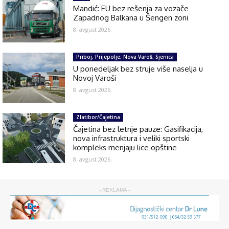
Mandić: EU bez rešenja za vozače
Zapadnog Balkana u Šengen zoni
8. avgust 2026.
Priboj, Prijepolje, Nova Varoš, Sjenica
U ponedeljak bez struje više naselja u
Novoj Varoši
8. avgust 2026.
Zlatibor/Čajetina
Čajetina bez letnje pauze: Gasifikacija,
nova infrastruktura i veliki sportski
kompleks menjaju lice opštine
8. avgust 2026.
- REKLAMA -