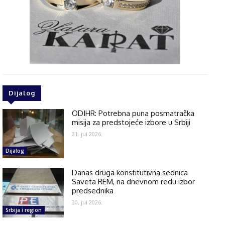
Dijalog
ODIHR: Potrebna puna posmatračka
misija za predstojeće izbore u Srbiji
31. jul 2026.
Dijalog
Danas druga konstitutivna sednica
Saveta REM, na dnevnom redu izbor
predsednika
30. jul 2026.
Srbija i region