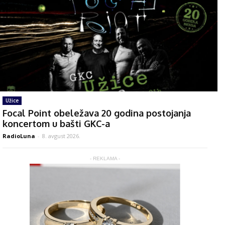
Užice
Focal Point obeležava 20 godina postojanja
koncertom u bašti GKC-a
RadioLuna
-
8. avgust 2026.
- REKLAMA -