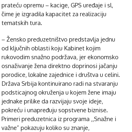
prateću opremu – kacige, GPS uređaje i sl,
čime je izgradila kapacitet za realizaciju
tematskih tura.
– Žensko preduzetništvo predstavlja jednu
od ključnih oblasti koju Kabinet kojim
rukovodim snažno podržava, jer ekonomsko
osnaživanje žena direktno doprinosi jačanju
porodice, lokalne zajednice i društva u celini.
Država Srbija kontinuirano radi na stvaranju
podsticajnog okruženja u kojem žene imaju
jednake prilike da razvijaju svoje ideje,
pokreću i unapređuju sopstvene biznise.
Primeri preduzetnica iz programa ,,Snažne i
važne” pokazuju koliko su znanje,