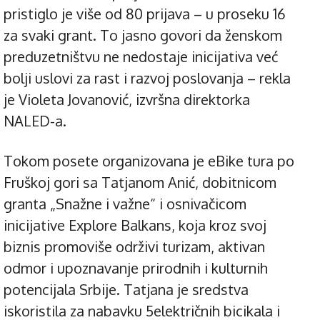
pristiglo je više od 80 prijava – u proseku 16
za svaki grant. To jasno govori da ženskom
preduzetništvu ne nedostaje inicijativa već
bolji uslovi za rast i razvoj poslovanja – rekla
je Violeta Jovanović, izvršna direktorka
NALED-a.
Tokom posete organizovana je eBike tura po
Fruškoj gori sa Tatjanom Anić, dobitnicom
granta „Snažne i važne“ i osnivačicom
inicijative Explore Balkans, koja kroz svoj
biznis promoviše održivi turizam, aktivan
odmor i upoznavanje prirodnih i kulturnih
potencijala Srbije. Tatjana je sredstva
iskoristila za nabavku 5električnih bicikala i