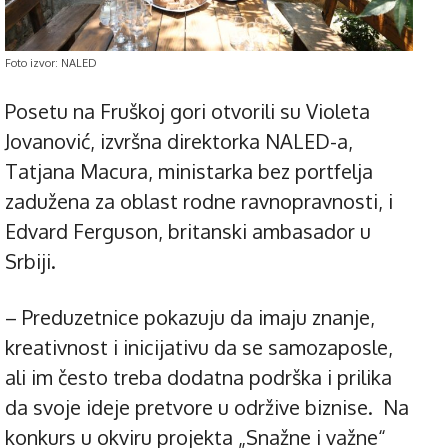
Foto izvor: NALED
Posetu na Fruškoj gori otvorili su Violeta
Jovanović, izvršna direktorka NALED-a,
Tatjana Macura, ministarka bez portfelja
zadužena za oblast rodne ravnopravnosti, i
Edvard Ferguson, britanski ambasador u
Srbiji.
– Preduzetnice pokazuju da imaju znanje,
kreativnost i inicijativu da se samozaposle,
ali im često treba dodatna podrška i prilika
da svoje ideje pretvore u održive biznise. Na
konkurs u okviru projekta „Snažne i važne“