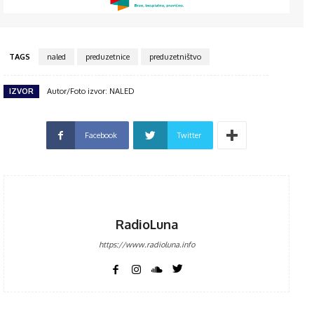
TAGS
naled
preduzetnice
preduzetništvo
IZVOR
Autor/Foto izvor: NALED
Facebook
Twitter
RadioLuna
https://www.radioluna.info