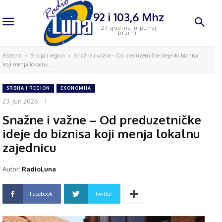
92 i 103,6 Mhz
27 godina u punoj
brzini!
Početna
Srbija i region
Snažne i važne - Od preduzetničke ideje do biznisa
koji menja lokalnu...
SRBIJA I REGION
EKONOMIJA
23. jun 2026.
Snažne i važne – Od preduzetničke
ideje do biznisa koji menja lokalnu
zajednicu
Autor:
RadioLuna
Facebook
Twitter