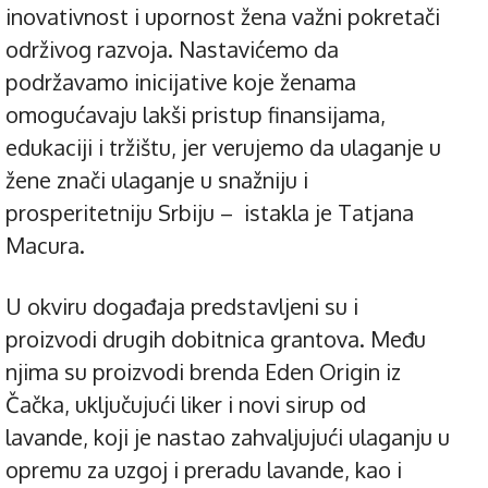
inovativnost i upornost žena važni pokretači
održivog razvoja. Nastavićemo da
podržavamo inicijative koje ženama
omogućavaju lakši pristup finansijama,
edukaciji i tržištu, jer verujemo da ulaganje u
žene znači ulaganje u snažniju i
prosperitetniju Srbiju – istakla je Tatjana
Macura.
U okviru događaja predstavljeni su i
proizvodi drugih dobitnica grantova. Među
njima su proizvodi brenda Eden Origin iz
Čačka, uključujući liker i novi sirup od
lavande, koji je nastao zahvaljujući ulaganju u
opremu za uzgoj i preradu lavande, kao i