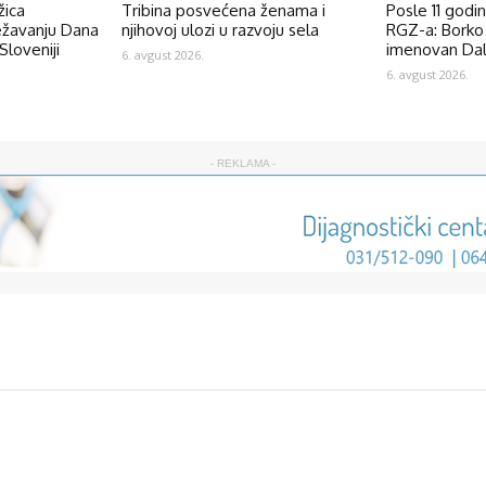
žica
Tribina posvećena ženama i
Posle 11 godi
ežavanju Dana
njihovoj ulozi u razvoju sela
RGZ-a: Borko 
Sloveniji
imenovan Dal
6. avgust 2026.
6. avgust 2026.
- REKLAMA -