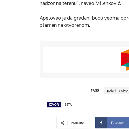
nadzor na terenu”, naveo Milenković.
Apelovao je da građani budu veoma opr
plamen na otvorenom.
TAGS
požari na otvo
IZVOR
BETA
Facebook
Podelite