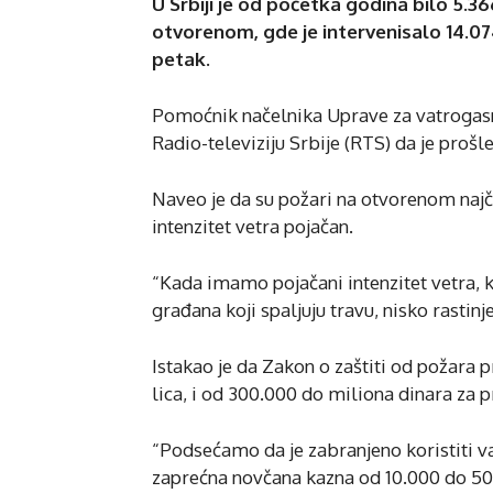
U Srbiji je od početka godina bilo 5.
otvorenom, gde je intervenisalo 14.07
petak.
Pomoćnik načelnika Uprave za vatrogasn
Radio-televiziju Srbije (RTS) da je proš
Naveo je da su požari na otvorenom naj
intenzitet vetra pojačan.
“Kada imamo pojačani intenzitet vetra,
građana koji spaljuju travu, nisko rastinje
Istakao je da Zakon o zaštiti od požara p
lica, i od 300.000 do miliona dinara za p
“Podsećamo da je zabranjeno koristiti va
zaprećna novčana kazna od 10.000 do 50.0