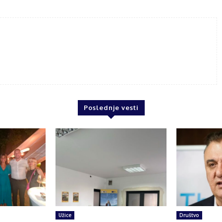
Poslednje vesti
Užice
Društvo