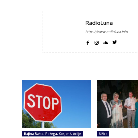
RadioLuna
https://www.radioluna.info
Bajina Bašta, Požega, Kosjerić, Arilje
Užice