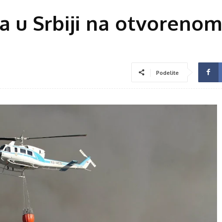
a u Srbiji na otvoreno
Podelite