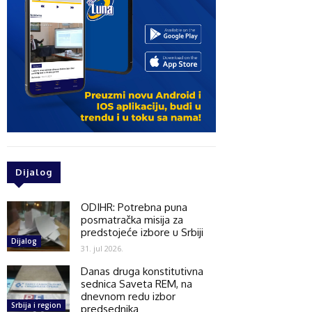
Dijalog
ODIHR: Potrebna puna
posmatračka misija za
predstojeće izbore u Srbiji
Dijalog
31. jul 2026.
Danas druga konstitutivna
sednica Saveta REM, na
dnevnom redu izbor
Srbija i region
predsednika