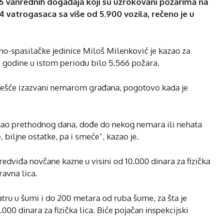
366 vanrednih događaja koji su uzrokovani požarima na
4 vatrogasaca sa više od 5.900 vozila, rečeno je u
o-spasilačke jedinice Miloš Milenković je kazao za
le godine u istom periodu bilo 5.566 požara.
češće izazvani nemarom građana, pogotovo kada je
 kao prethodnog dana, dođe do nekog nemara ili nehata
, biljne ostatke, pa i smeće”, kazao je.
redviđa novčane kazne u visini od 10.000 dinara za fizička
ravna lica.
tru u šumi i do 200 metara od ruba šume, za šta je
00 dinara za fizička lica. Biće pojačan inspekcijski