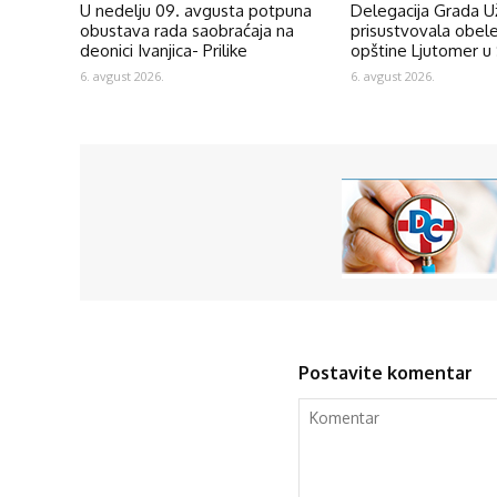
U nedelju 09. avgusta potpuna
Delegacija Grada U
obustava rada saobraćaja na
prisustvovala obel
deonici Ivanjica- Prilike
opštine Ljutomer u 
6. avgust 2026.
6. avgust 2026.
Postavite komentar