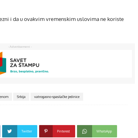
ezni i da u ovakvim vremenskim uslovima ne koriste
- Advertisement -
renom
Srbija
vatrogasno-spasilačke jedinice
Twitter
Pinterest
WhatsApp