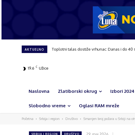
Toplotni talas dostiže vrhunac: Danas i do 40 
AKTUELNO
C
19.6
Užice
Naslovna
Zlatiborski okrug
Izbori 2024
Slobodno vreme
Oglasi RAM mreže
Početna
Srbija i region
Društvo
Smanjen broj požara u Srbiji na o
29. maj 2026.
SRBIJA I REGION
DRUŠTVO