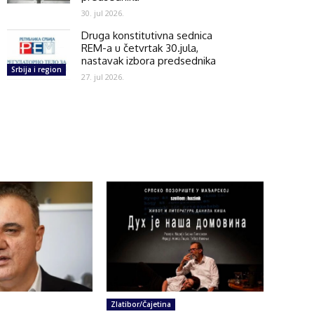
30. jul 2026.
Druga konstitutivna sednica
REM-a u četvrtak 30.jula,
nastavak izbora predsednika
Srbija i region
27. jul 2026.
Zlatibor/Čajetina