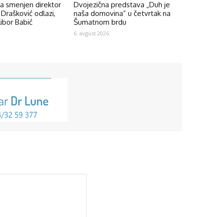
na smenjen direktor
Dvojezična predstava „Duh je
Drašković odlazi,
naša domovina” u četvrtak na
ibor Babić
Šumatnom brdu
6. avgust 2026.