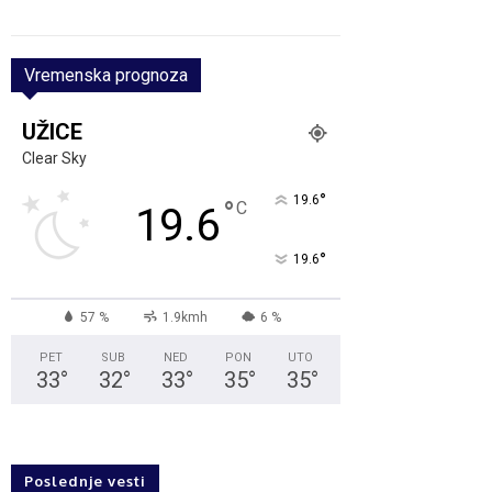
Vremenska prognoza
UŽICE
Clear Sky
°
19.6
°
C
19.6
°
19.6
57 %
1.9kmh
6 %
PET
SUB
NED
PON
UTO
33
°
32
°
33
°
35
°
35
°
Poslednje vesti