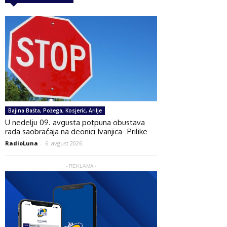
Bajina Bašta, Požega, Kosjerić, Arilje
U nedelju 09. avgusta potpuna obustava
rada saobraćaja na deonici Ivanjica- Prilike
RadioLuna
-
6. avgust 2026.
- REKLAMA -