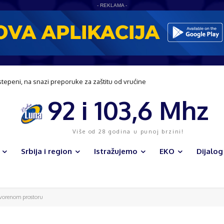
- REKLAMA -
stepeni, na snazi preporuke za zaštitu od vrućine
92 i 103,6 Mhz
Više od 28 godina u punoj brzini!
Srbija i region
Istražujemo
EKO
Dijalog
tvorenom prostoru