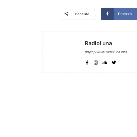
Facebook
Podelite
RadioLuna
https://www.radioluna.info