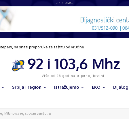
- REKLAMA -
stepeni, na snazi preporuke za zaštitu od vrućine
92 i 103,6 Mhz
Više od 28 godina u punoj brzini!
Srbija i region
Istražujemo
EKO
Dijalog
eg Milanovca registrovan zemljotres