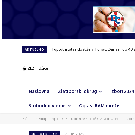
Toplotni talas dostiže vrhunac: Danas i do 40 
AKTUELNO
C
21.2
Užice
Naslovna
Zlatiborski okrug
Izbori 2024
Slobodno vreme
Oglasi RAM mreže
Početna
Srbija i region
Republički seizmološki zavod: U regionu Gornj
7. jun 2025.
SRBIJA I REGION