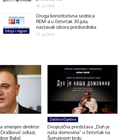
30. jul 2026.
Druga konstitutivna sednica
REM-a u četvrtak 30.jula,
nastavak izbora predsednika
Srbija i region
27. jul 2026.
Zlatibor/Čajetina
na smenjen direktor
Dvojezična predstava „Duh je
Drašković odlazi,
naša domovina” u četvrtak na
ibor Babić
Šumatnom brdu