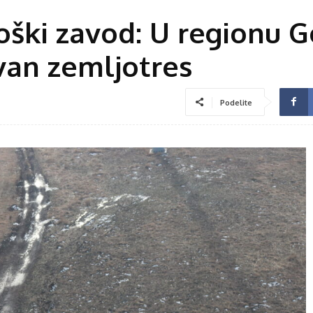
oški zavod: U regionu G
van zemljotres
Podelite