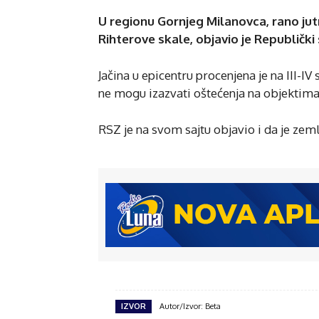
U regionu Gornjeg Milanovca, rano jut
Rihterove skale, objavio je Republički
Jačina u epicentru procenjena je na III-I
ne mogu izazvati oštećenja na objektima
RSZ je na svom sajtu objavio i da je ze
IZVOR
Autor/Izvor: Beta