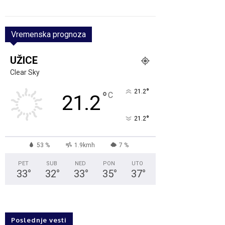
Vremenska prognoza
UŽICE
Clear Sky
°
21.2
°
C
21.2
°
21.2
53 %
1.9kmh
7 %
PET
SUB
NED
PON
UTO
33
°
32
°
33
°
35
°
37
°
Poslednje vesti