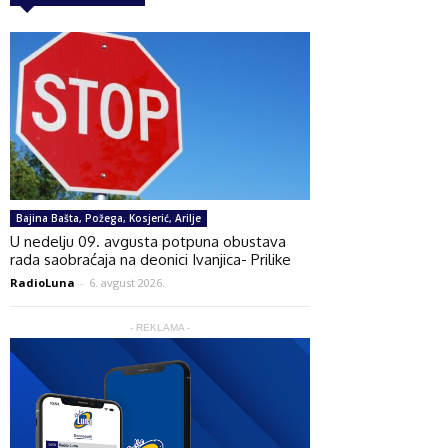
Bajina Bašta, Požega, Kosjerić, Arilje
U nedelju 09. avgusta potpuna obustava
rada saobraćaja na deonici Ivanjica- Prilike
RadioLuna
-
6. avgust 2026.
- REKLAMA -