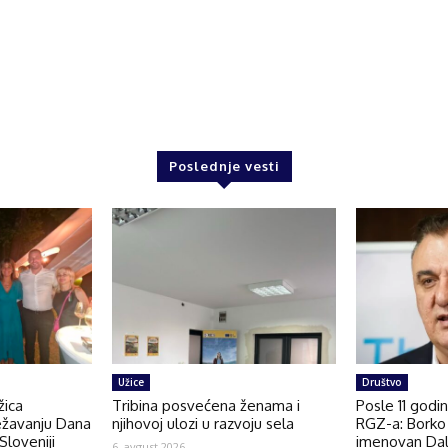
Poslednje vesti
Užice
Društvo
žica
Tribina posvećena ženama i
Posle 11 godi
ežavanju Dana
njihovoj ulozi u razvoju sela
RGZ-a: Borko 
Sloveniji
imenovan Dal
6. avgust 2026.