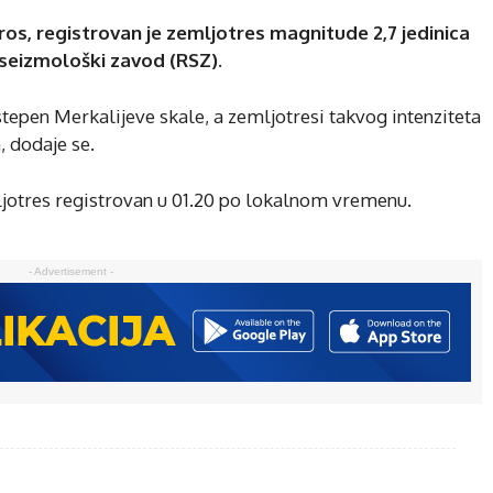
ros, registrovan je zemljotres magnitude 2,7 jedinica
 seizmološki zavod (RSZ).
V stepen Merkalijeve skale, a zemljotresi takvog intenziteta
, dodaje se.
mljotres registrovan u 01.20 po lokalnom vremenu.
- Advertisement -