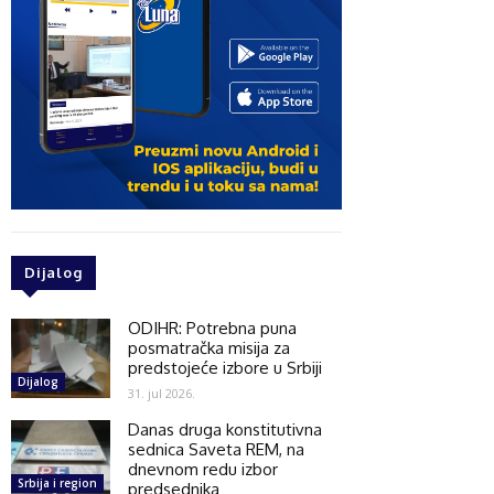
Dijalog
ODIHR: Potrebna puna
posmatračka misija za
predstojeće izbore u Srbiji
Dijalog
31. jul 2026.
Danas druga konstitutivna
sednica Saveta REM, na
dnevnom redu izbor
Srbija i region
predsednika