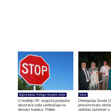
Bajina Bašta, Požega, Kosjerić, Arilje
Užice
U nedelju 09. avgusta potpuna
Delegacija Grada U
obustava rada saobraćaja na
prisustvovala obel
deonici Ivanjica- Prilike
opštine Ljutomer u 