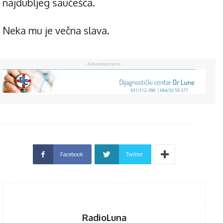
najdubljeg saučešća.
Neka mu je večna slava.
- Advertisement -
Facebook
Twitter
RadioLuna