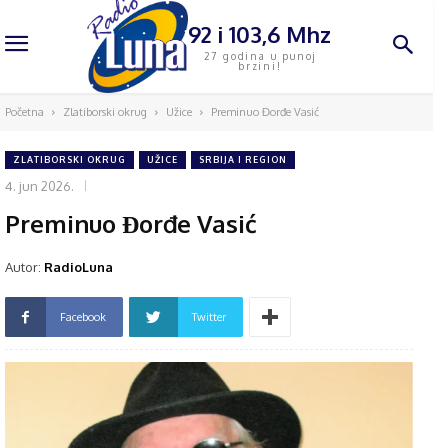
92 i 103,6 Mhz
27 godina u punoj
brzini!
Početna
Zlatiborski okrug
Užice
Preminuo Đorđe Vasić
ZLATIBORSKI OKRUG
UŽICE
SRBIJA I REGION
4. jun 2026.
Preminuo Đorđe Vasić
Autor:
RadioLuna
Facebook
Twitter