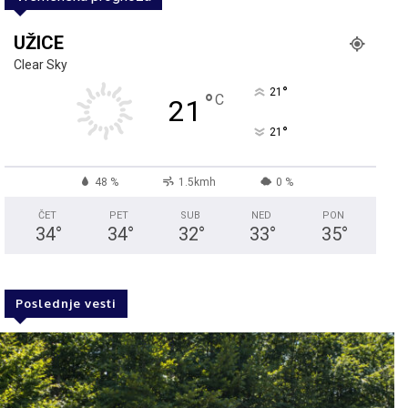
UŽICE
Clear Sky
°
21
°
C
21
°
21
48 %
1.5kmh
0 %
ČET
PET
SUB
NED
PON
34
°
34
°
32
°
33
°
35
°
Poslednje vesti