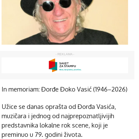
- REKLAMA -
In memoriam: Đorđe Đoko Vasić (1946–2026)
Užice se danas oprašta od Đorđa Vasića,
muzičara i jednog od najprepoznatljivijih
predstavnika lokalne rok scene, koji je
preminuo u 79. godini života.