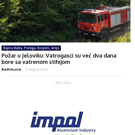
Bajina Bašta, Požega, Kosjerić, Arilje
Požar u Jeloviku: Vatrogasci su već dva dana
bore sa vatrenom stihijom
RadioLuna
-
5. avgust 2026.
- REKLAMA -