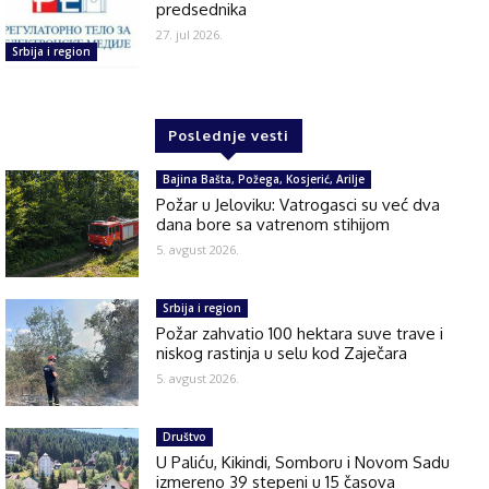
predsednika
27. jul 2026.
Srbija i region
Poslednje vesti
Bajina Bašta, Požega, Kosjerić, Arilje
Požar u Jeloviku: Vatrogasci su već dva
dana bore sa vatrenom stihijom
5. avgust 2026.
Srbija i region
Požar zahvatio 100 hektara suve trave i
niskog rastinja u selu kod Zaječara
5. avgust 2026.
Društvo
U Paliću, Kikindi, Somboru i Novom Sadu
izmereno 39 stepeni u 15 časova