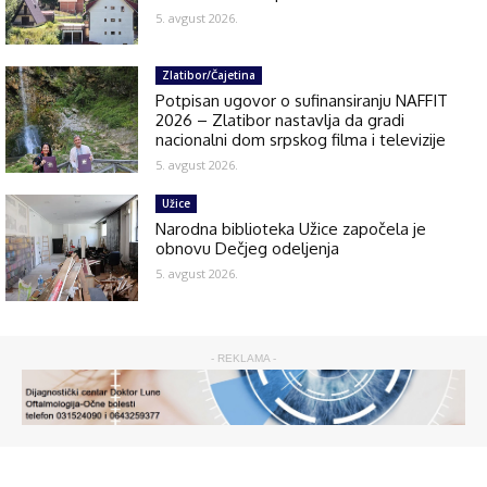
5. avgust 2026.
Zlatibor/Čajetina
Potpisan ugovor o sufinansiranju NAFFIT
2026 – Zlatibor nastavlja da gradi
nacionalni dom srpskog filma i televizije
5. avgust 2026.
Užice
Narodna biblioteka Užice započela je
obnovu Dečjeg odeljenja
5. avgust 2026.
- REKLAMA -