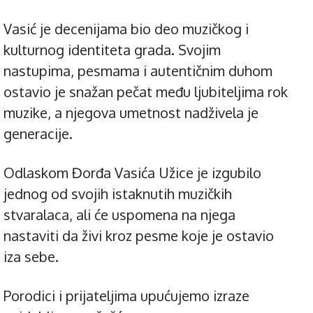
Vasić je decenijama bio deo muzičkog i
kulturnog identiteta grada. Svojim
nastupima, pesmama i autentičnim duhom
ostavio je snažan pečat među ljubiteljima rok
muzike, a njegova umetnost nadživela je
generacije.
Odlaskom Đorđa Vasića Užice je izgubilo
jednog od svojih istaknutih muzičkih
stvaralaca, ali će uspomena na njega
nastaviti da živi kroz pesme koje je ostavio
iza sebe.
Porodici i prijateljima upućujemo izraze