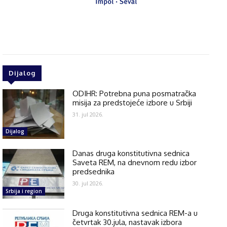
Dijalog
ODIHR: Potrebna puna posmatračka
misija za predstojeće izbore u Srbiji
31. jul 2026.
Dijalog
Danas druga konstitutivna sednica
Saveta REM, na dnevnom redu izbor
predsednika
30. jul 2026.
Srbija i region
Druga konstitutivna sednica REM-a u
četvrtak 30.jula, nastavak izbora