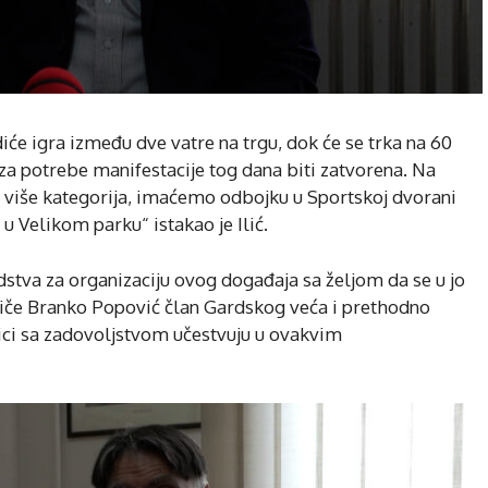
e igra između dve vatre na trgu, dok će se trka na 60
 za potrebe manifestacije tog dana biti zatvorena. Na
 u više kategorija, imaćemo odbojku u Sportskoj dvorani
a u Velikom parku“ istakao je Ilić.
tva za organizaciju ovog događaja sa željom da se u jo
stiče Branko Popović član Gardskog veća i prethodno
ci sa zadovoljstvom učestvuju u ovakvim