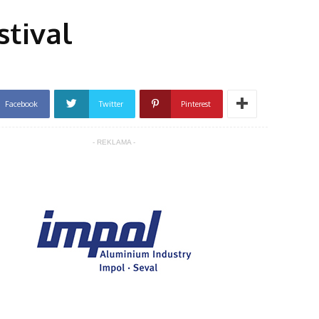
stival
Facebook
Twitter
Pinterest
- REKLAMA -