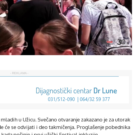
- REKLAMA -
mladih u Užicu. Svečano otvaranje zakazano je za utorak
de će se odvijati i deo takmičenja. Proglašenje pobednika
ada počinje i prvi užički Festival inkluzije.