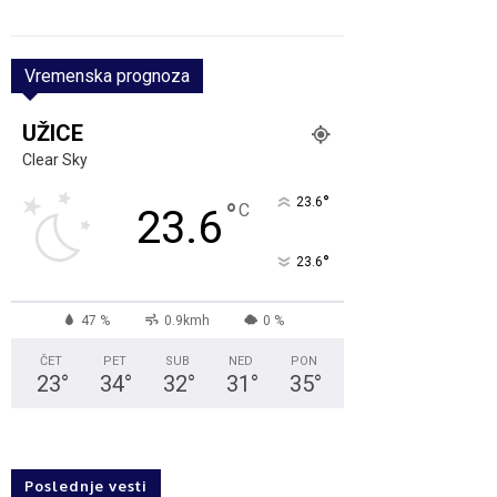
Vremenska prognoza
UŽICE
Clear Sky
°
23.6
°
C
23.6
°
23.6
47 %
0.9kmh
0 %
ČET
PET
SUB
NED
PON
23
°
34
°
32
°
31
°
35
°
Poslednje vesti