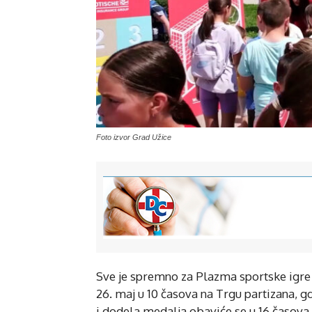
Foto izvor Grad Užice
Sve je spremno za Plazma sportske igre 
26. maj u 10 časova na Trgu partizana, g
i dodela medalja obaviće se u 16 časova, k