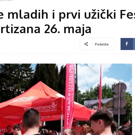
 mladih i prvi užički Fe
artizana 26. maja
Podelite