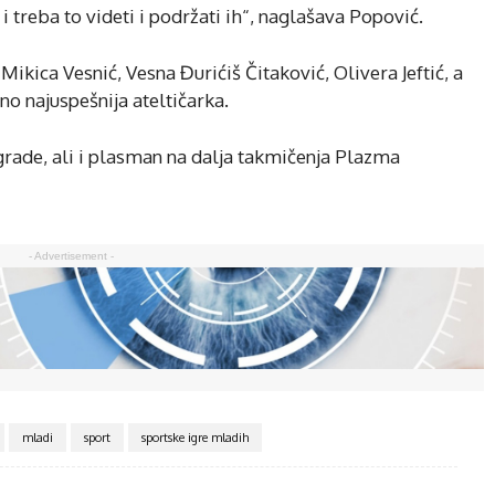
 treba to videti i podržati ih“, naglašava Popović.
Mikica Vesnić, Vesna Đurićiš Čitaković, Olivera Jeftić, a
tno najuspešnija ateltičarka.
rade, ali i plasman na dalja takmičenja Plazma
- Advertisement -
mladi
sport
sportske igre mladih