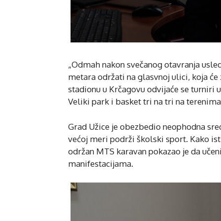
„Odmah nakon svečanog otavranja usledić
metara održati na glasvnoj ulici, koja će
stadionu u Krčagovu odvijaće se turniri
Veliki park i basket tri na tri na terenim
Grad Užice je obezbedio neophodna sreds
većoj meri podrži školski sport. Kako i
održan MTS karavan pokazao je da učeni
manifestacijama.