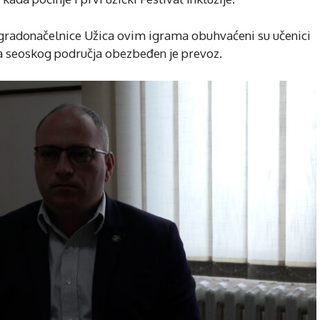
radonačelnice Užica ovim igrama obuhvaćeni su učenici
sa seoskog područja obezbeđen je prevoz.