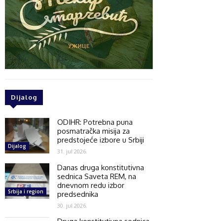
Dijalog
ODIHR: Potrebna puna
posmatračka misija za
predstojeće izbore u Srbiji
Dijalog
31. jul 2026.
Danas druga konstitutivna
sednica Saveta REM, na
dnevnom redu izbor
Srbija i region
predsednika
30. jul 2026.