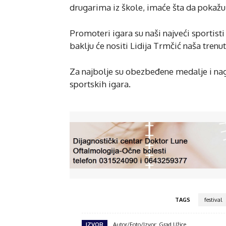
drugarima iz škole, imaće šta da pokažu i
Promoteri igara su naši najveći sportisti 
baklju će nositi Lidija Trmčić naša trenu
Za najbolje su obezbeđene medalje i nag
sportskih igara.
TAGS
festival
IZVOR
Autor/Foto/Izvor: Grad Užice