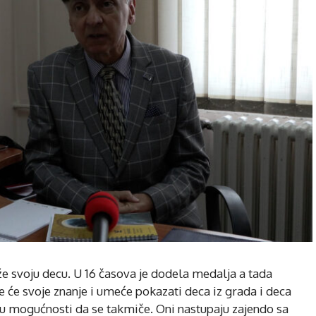
 svoju decu. U 16 časova je dodela medalja a tada
gde će svoje znanje i umeće pokazati deca iz grada i deca
 u mogućnosti da se takmiče. Oni nastupaju zajendo sa