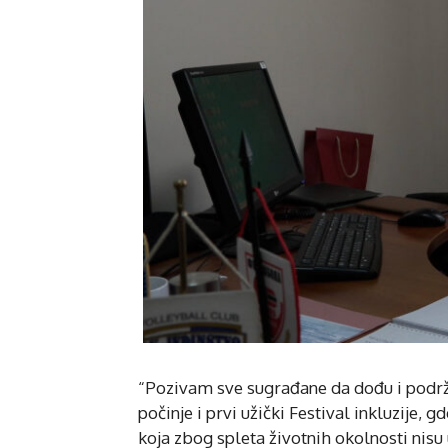
“Pozivam sve sugrađane da dođu i podrže
počinje i prvi užički Festival inkluzije, 
koja zbog spleta životnih okolnosti nisu