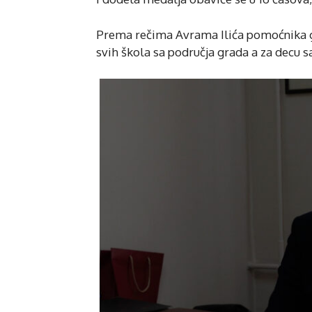
Prema rečima Avrama Ilića pomoćnika g
svih škola sa područja grada a za decu 