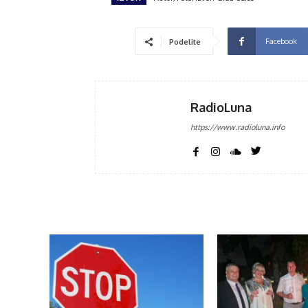
Facebook
Podelite
RadioLuna
https://www.radioluna.info