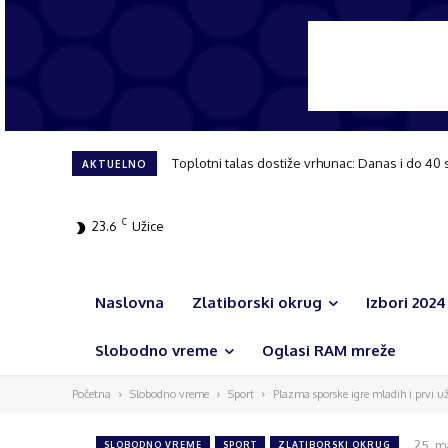
Toplotni talas dostiže vrhunac: Danas i do 40 
AKTUELNO
C
23.6
Užice
Naslovna
Zlatiborski okrug
Izbori 2024
Slobodno vreme
Oglasi RAM mreže
Početna
Slobodno vreme
Sport
Plazma sporske igre mladih i prvi už
25. m
SLOBODNO VREME
SPORT
ZLATIBORSKI OKRUG