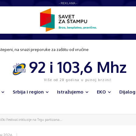
- REKLAMA -
stepeni, na snazi preporuke za zaštitu od vrućine
92 i 103,6 Mhz
Više od 28 godina u punoj brzini!
Srbija i region
Istražujemo
EKO
Dijalog
ički Festival inkluzije na Trgu partizana...
aj 2026.