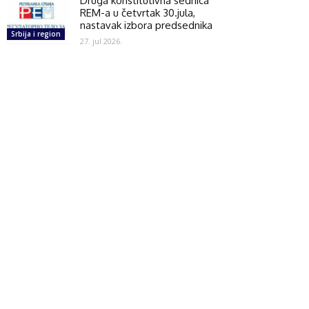
Druga konstitutivna sednica
REM-a u četvrtak 30.jula,
nastavak izbora predsednika
Srbija i region
27. jul 2026.