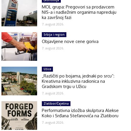
MOL grupa: Pregovori sa prodavcem
NIS-a i nadležnim organima napreduju
ka završnoj fazi
7. avgust 2026.
Srbija i region
Objavljene nove cene goriva
7. avgust 2026.
Užice
„Različiti po bojama, jednaki po srcu“:
Kreativna inkluzivna radionica na
Gradskom trgu u Užicu
7. avgust 2026.
Zlatibor/Čajetina
Performativna izložba skulptura Alekse
Koko i Srđana Stefanovića na Zlatiboru
7. avgust 2026.