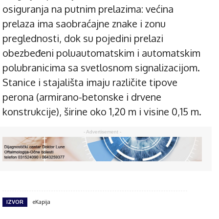
osiguranja na putnim prelazima: većina
prelaza ima saobraćajne znake i zonu
preglednosti, dok su pojedini prelazi
obezbeđeni poluautomatskim i automatskim
polubranicima sa svetlosnom signalizacijom.
Stanice i stajališta imaju različite tipove
perona (armirano-betonske i drvene
konstrukcije), širine oko 1,20 m i visine 0,15 m.
- Advertisement -
IZVOR
eKapija