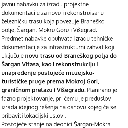
javnu nabavku za izradu projektne
dokumentacije za novu i rekonstruisanu
železničku trasu koja povezuje Braneško
polje, Šargan, Mokru Goru i Višegrad.
Predmet nabavke obuhvata izradu tehničke
dokumentacije za infrastrukturni zahvat koji
uključuje
novu trasu od Braneškog polja do
Šargan Vitasa, kao i rekonstrukciju i
unapređenje postojeće muzejsko-
turističke pruge prema Mokroj Gori,
graničnom prelazu i Višegradu
. Planirano je
fazno projektovanje, pri čemu je preduslov
izrada idejnog rešenja na osnovu kojeg će se
pribaviti lokacijski uslovi.
Postojeće stanje na deonici Šargan-Mokra