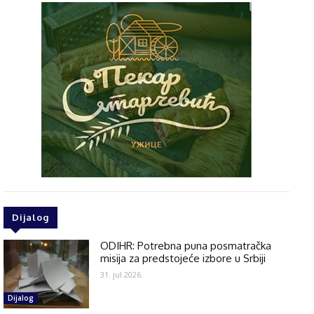
Dijalog
ODIHR: Potrebna puna posmatračka
misija za predstojeće izbore u Srbiji
31. jul 2026.
Dijalog