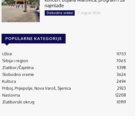
najmlađe
7. avgust 2026.
Slobodno vreme
POPULARNE KATEGORIJE
Užice
11753
Srbija i region
7065
Zlatibor/Čajetina
5398
Slobodno vreme
3624
Kultura
2494
Priboj, Prijepolje, Nova Varoš, Sjenica
2923
Naslovna
12208
Zlatiborski okrug
10919
© 1995-2024 Luna Press d.o.o i RAM Radio Media Mreža d.o.o., Užice
(RS)
Početna
O
Kontakt
Impressum
Politika
Aplikacija