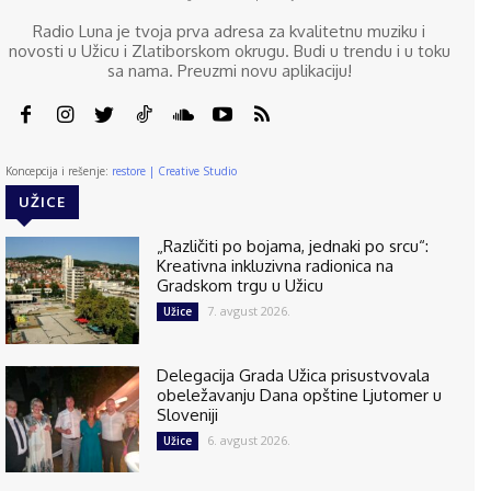
Radio Luna je tvoja prva adresa za kvalitetnu muziku i
novosti u Užicu i Zlatiborskom okrugu. Budi u trendu i u toku
sa nama. Preuzmi novu aplikaciju!
Koncepcija i rešenje:
restore | Creative Studio
UŽICE
„Različiti po bojama, jednaki po srcu“:
Kreativna inkluzivna radionica na
Gradskom trgu u Užicu
7. avgust 2026.
Užice
Delegacija Grada Užica prisustvovala
obeležavanju Dana opštine Ljutomer u
Sloveniji
6. avgust 2026.
Užice