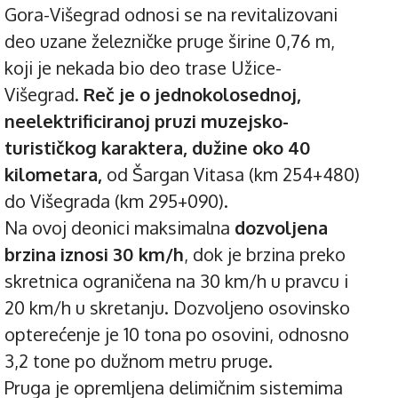
Gora-Višegrad odnosi se na revitalizovani
deo uzane železničke pruge širine 0,76 m,
koji je nekada bio deo trase Užice-
Višegrad.
Reč je o jednokolosednoj,
neelektrificiranoj pruzi muzejsko-
turističkog karaktera, dužine oko 40
kilometara,
od Šargan Vitasa (km 254+480)
do Višegrada (km 295+090).
Na ovoj deonici maksimalna
dozvoljena
brzina iznosi 30 km/h
, dok je brzina preko
skretnica ograničena na 30 km/h u pravcu i
20 km/h u skretanju. Dozvoljeno osovinsko
opterećenje je 10 tona po osovini, odnosno
3,2 tone po dužnom metru pruge.
Pruga je opremljena delimičnim sistemima