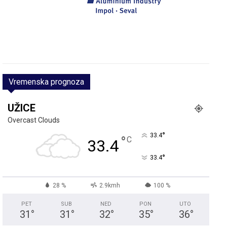
Vremenska prognoza
UŽICE
Overcast Clouds
°
33.4
°
C
33.4
°
33.4
28 %
2.9kmh
100 %
PET
SUB
NED
PON
UTO
31
°
31
°
32
°
35
°
36
°