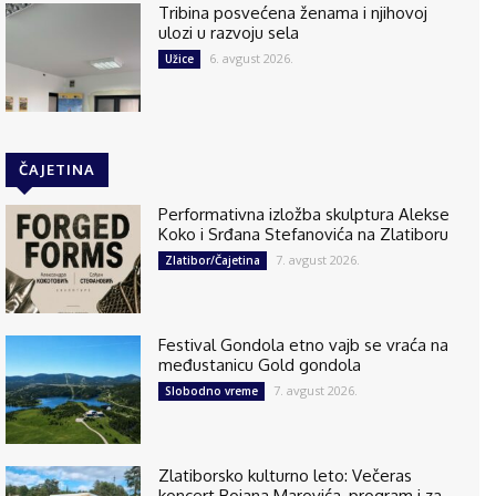
Tribina posvećena ženama i njihovoj
ulozi u razvoju sela
6. avgust 2026.
Užice
ČAJETINA
Performativna izložba skulptura Alekse
Koko i Srđana Stefanovića na Zlatiboru
7. avgust 2026.
Zlatibor/Čajetina
Festival Gondola etno vajb se vraća na
međustanicu Gold gondola
7. avgust 2026.
Slobodno vreme
Zlatiborsko kulturno leto: Večeras
koncert Bojana Marovića, program i za