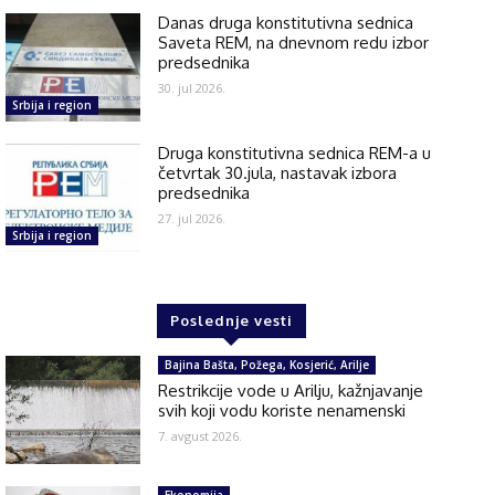
Danas druga konstitutivna sednica
Saveta REM, na dnevnom redu izbor
predsednika
30. jul 2026.
Srbija i region
Druga konstitutivna sednica REM-a u
četvrtak 30.jula, nastavak izbora
predsednika
27. jul 2026.
Srbija i region
Poslednje vesti
Bajina Bašta, Požega, Kosjerić, Arilje
Restrikcije vode u Arilju, kažnjavanje
svih koji vodu koriste nenamenski
7. avgust 2026.
Ekonomija