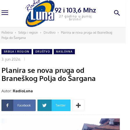
92 i 103,6 Mhz
27 godina u punoj
brzini!
Početna
Srbija i region
Društvo
Planira se nova pruga od Braneškog
Polja do Šargana
SRBIJA I REGION
DRUŠTVO
NASLOVNA
3. jun 2026.
Planira se nova pruga od
Braneškog Polja do Šargana
Autor:
RadioLuna
Facebook
Twitter