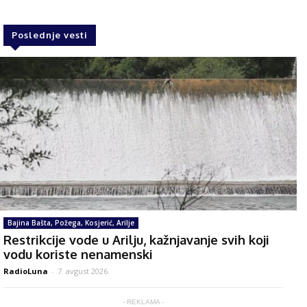
Poslednje vesti
Bajina Bašta, Požega, Kosjerić, Arilje
Restrikcije vode u Arilju, kažnjavanje svih koji
vodu koriste nenamenski
RadioLuna
-
7. avgust 2026.
- REKLAMA -