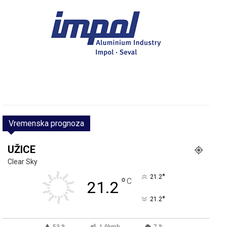
Vremenska prognoza
UŽICE
Clear Sky
°
21.2
°
C
21.2
°
21.2
53 %
1.9kmh
7 %