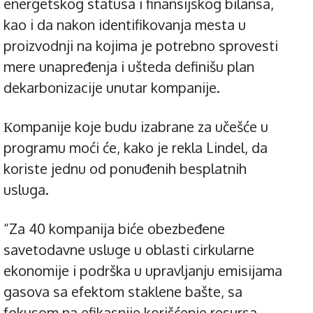
energetskog statusa i finansijskog bilansa,
kao i da nakon identifikovanja mesta u
proizvodnji na kojima je potrebno sprovesti
mere unapređenja i ušteda definišu plan
dekarbonizacije unutar kompanije.
Кompanije koje budu izabrane za učešće u
programu moći će, kako je rekla Lindel, da
koriste jednu od ponuđenih besplatnih
usluga.
“Za 40 kompanija biće obezbeđene
savetodavne usluge u oblasti cirkularne
ekonomije i podrška u upravljanju emisijama
gasova sa efektom staklene bašte, sa
fokusom na efikasnije korišćenje resursa,