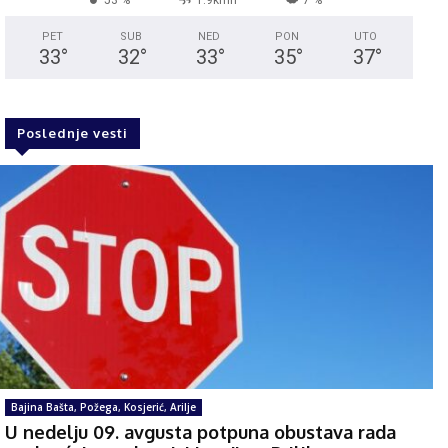
PET
SUB
NED
PON
UTO
33
°
32
°
33
°
35
°
37
°
Poslednje vesti
Bajina Bašta, Požega, Kosjerić, Arilje
U nedelju 09. avgusta potpuna obustava rada