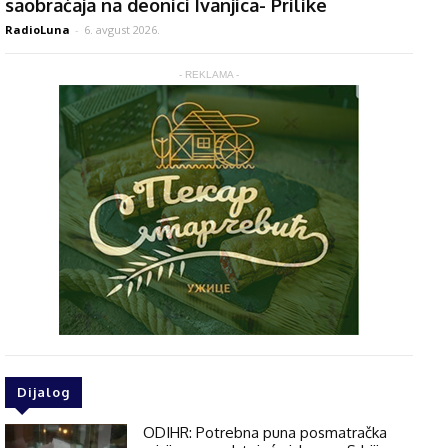
saobraćaja na deonici Ivanjica- Prilike
RadioLuna
-
6. avgust 2026.
- REKLAMA -
Dijalog
ODIHR: Potrebna puna posmatračka