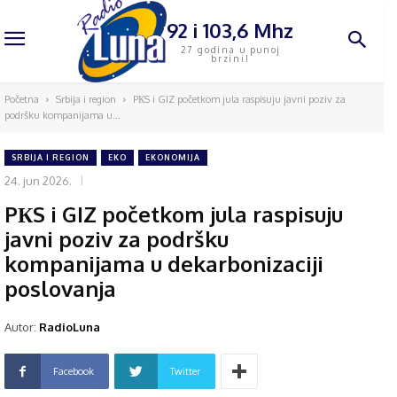
92 i 103,6 Mhz
27 godina u punoj
brzini!
Početna
Srbija i region
PКS i GIZ početkom jula raspisuju javni poziv za
podršku kompanijama u...
SRBIJA I REGION
EKO
EKONOMIJA
24. jun 2026.
PКS i GIZ početkom jula raspisuju
javni poziv za podršku
kompanijama u dekarbonizaciji
poslovanja
Autor:
RadioLuna
Facebook
Twitter