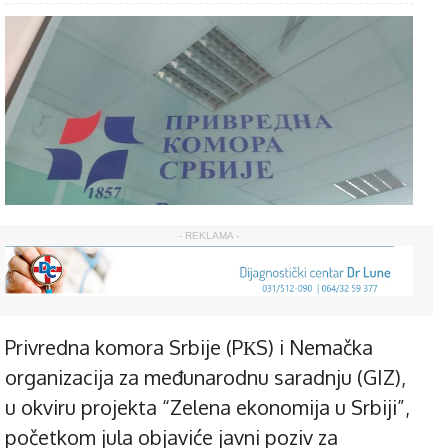
- REKLAMA -
Privredna komora Srbije (PКS) i Nemačka
organizacija za međunarodnu saradnju (GIZ),
u okviru projekta “Zelena ekonomija u Srbiji”,
početkom jula objaviće javni poziv za