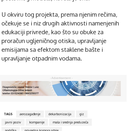
U okviru tog projekta, prema njenim rečima,
očekuje se i niz drugih aktivnosti namenjenih
edukaciji privrede, kao što su obuke za
proračun ugljeničnog otiska, upravljanje
emisijama sa efektom staklene bašte i
upravljanje otpadnim vodama.
- Advertisement -
TAGS
aerozagađenje
dekarbonizacija
giz
javni poziv
kompanije
mala i srednja preduzeća
podrška
privredna komora srbije