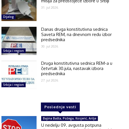
misija za predstojeće izbore u Srbiji
31. jul 2026.
Dijalog
Danas druga konstitutivna sednica
Saveta REM, na dnevnom redu izbor
predsednika
30. jul 2026.
Srbija i region
Druga konstitutivna sednica REM-a u
četvrtak 30.jula, nastavak izbora
predsednika
27. jul 2026.
Srbija i region
Poslednje vesti
Bajina Bašta, Požega, Kosjerić, Arilje
U nedelju 09. avgusta potpuna