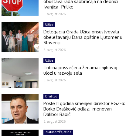
obustava rada saobraćaja na deonici
Ivanjica- Prilike
6. avgust 2026.
Užice
Delegacija Grada Užica prisustvovala
obeležavanju Dana opštine Ljutomer u
Sloveniji
6. avgust 2026.
Užice
Tribina posvećena ženama i njihovoj
ulozi u razvoju sela
6. avgust 2026.
Društvo
Posle 11 godina smenjen direktor RGZ-a:
Borko Drašković odlazi, imenovan
Dalibor Babić
6. avgust 2026.
Zlatibor/Čajetina