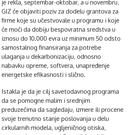
je rekla, septembar-oktobar, a u novembru,
GIZ će objaviti poziv za dodelu grantova za
firme koje su učestvovale u programu i koje
će moći da dobiju bespovratna sredstva u
iznosu do 10.000 evra uz minimum 50 odsto
samostalnog finansiranja za potrebe
ulaganja u dekarbonizaciju, odnosno
nabavku opreme, softvera, unapređenje
energetske efikasnosti i slično.
Istakla je da je cilj savetodavnog programa
da se pomogne malim i srednjim
preduzećima da sagledaju, izmere ili procene
svoje trenutno stanje poslovanja u delu
cirkularnih modela, ugljeničnog otiska,