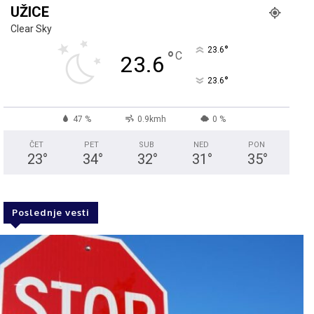
UŽICE
Clear Sky
°
23.6
°
C
23.6
°
23.6
47 %
0.9kmh
0 %
ČET
PET
SUB
NED
PON
23
°
34
°
32
°
31
°
35
°
Poslednje vesti