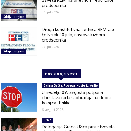
Saveta REM, na dnevnom redu izbor
predsednika
30. jul 2026.
Srbija i region
Druga konstitutivna sednica REM-a u
četvrtak 30.jula, nastavak izbora
predsednika
27. jul 2026.
Srbija i region
Poslednje vesti
Bajina Bašta, Požega, Kosjerić, Arilje
U nedelju 09. avgusta potpuna
obustava rada saobraćaja na deonici
Ivanjica- Prilike
6. avgust 2026.
Užice
Delegacija Grada Užica prisustvovala