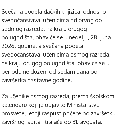
Svečana podela đačkih knjižica, odnosno
svedočanstava, učenicima od prvog do
sedmog razreda, na kraju drugog
polugodišta, obaviće se u nedelju, 28. juna
2026. godine, a svečana podela
svedočanstava, učenicima osmog razreda,
na kraju drugog polugodišta, obaviće se u
periodu ne dužem od sedam dana od
završetka nastavne godine.
Za učenike osmog razreda, prema školskom
kalendaru koji je objavilo Ministarstvo
prosvete, letnji raspust počeće po završetku
završnog ispita i trajaće do 31. avgusta.