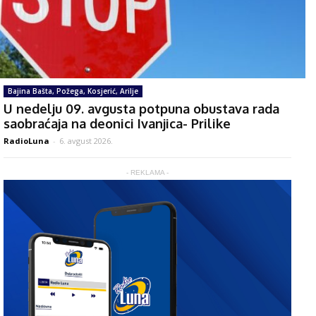
Bajina Bašta, Požega, Kosjerić, Arilje
U nedelju 09. avgusta potpuna obustava rada
saobraćaja na deonici Ivanjica- Prilike
RadioLuna
-
6. avgust 2026.
- REKLAMA -