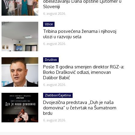
obeležavanju Dana opštine Ljutomer u
Sloveniji
6. avgust 2026.
Užice
Tribina posvećena ženama i njihovoj
ulozi u razvoju sela
6. avgust 2026.
Društvo
Posle 11 godina smenjen direktor RGZ-a:
Borko Drašković odlazi, imenovan
Dalibor Babić
6. avgust 2026.
Zlatibor/Čajetina
Dvojezična predstava „Duh je naša
domovina” u četvrtak na Šumatnom
brdu
6. avgust 2026.