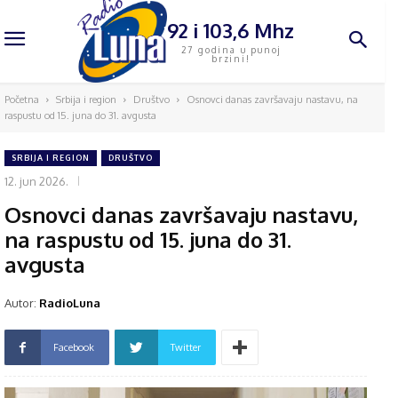
92 i 103,6 Mhz
27 godina u punoj
brzini!
Početna
Srbija i region
Društvo
Osnovci danas završavaju nastavu, na
raspustu od 15. juna do 31. avgusta
SRBIJA I REGION
DRUŠTVO
12. jun 2026.
Osnovci danas završavaju nastavu,
na raspustu od 15. juna do 31.
avgusta
Autor:
RadioLuna
Facebook
Twitter