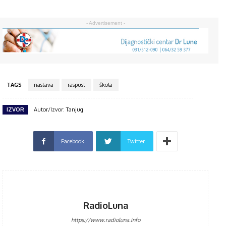
- Advertisement -
TAGS
nastava
raspust
škola
IZVOR
Autor/Izvor: Tanjug
Facebook
Twitter
RadioLuna
https://www.radioluna.info