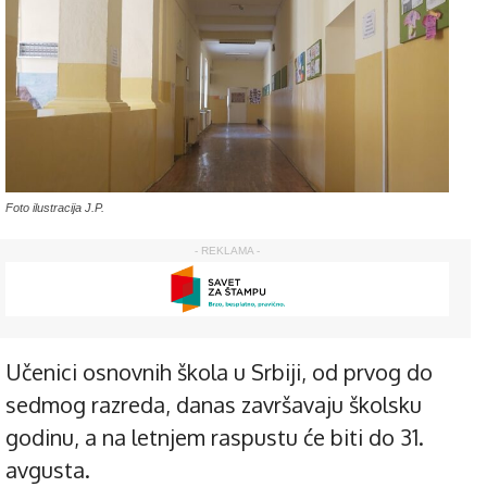
Foto ilustracija J.P.
- REKLAMA -
Učenici osnovnih škola u Srbiji, od prvog do
sedmog razreda, danas završavaju školsku
godinu, a na letnjem raspustu će biti do 31.
avgusta.