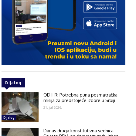
Dijalog
ODIHR: Potrebna puna posmatračka
misija za predstojeće izbore u Srbiji
31. jul 2026.
Dijalog
Danas druga konstitutivna sednica