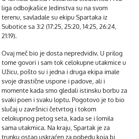
liga odbojkašice Jedinstva su na svom
terenu, savladale su ekipu Spartaka iz
Subotice sa 3:2 (17:25, 25:20, 14:25, 26:24,
21:19).
Ovaj meč bio je dosta nepredvidiv. U prilog
tome govori i sam tok celokupne utakmice u
Užicu, pošto su i jedna i druga ekipa imale
svoje drastične uspone i padove, ali i
momente kada smo gledali istinsku borbu za
svaki poen i svaku loptu. Pogotovo je to bio
slučaj u završnici četvrtog i tokom
celokupnog petog seta, kada se i lomila
sama utakmica. Na kraju, Spartak je za
trunku ostao uskraćen za pobedu koja bi