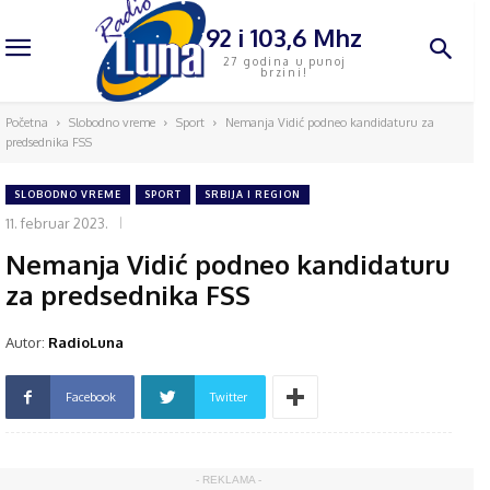
92 i 103,6 Mhz
27 godina u punoj
brzini!
Početna
Slobodno vreme
Sport
Nemanja Vidić podneo kandidaturu za
predsednika FSS
SLOBODNO VREME
SPORT
SRBIJA I REGION
11. februar 2023.
Nemanja Vidić podneo kandidaturu
za predsednika FSS
Autor:
RadioLuna
Facebook
Twitter
- REKLAMA -