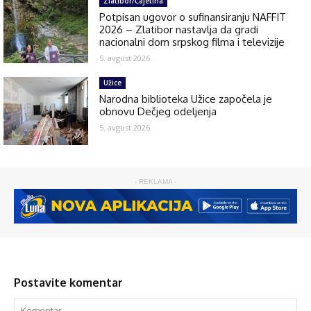
Zlatibor/Čajetina
Potpisan ugovor o sufinansiranju NAFFIT
2026 – Zlatibor nastavlja da gradi
nacionalni dom srpskog filma i televizije
5. avgust 2026.
Užice
Narodna biblioteka Užice započela je
obnovu Dečjeg odeljenja
5. avgust 2026.
- REKLAMA -
Postavite komentar