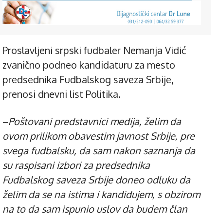
Proslavljeni srpski fudbaler Nemanja Vidić
zvanično podneo kandidaturu za mesto
predsednika Fudbalskog saveza Srbije,
prenosi dnevni list Politika.
–
Poštovani predstavnici medija, želim da
ovom prilikom obavestim javnost Srbije, pre
svega fudbalsku, da sam nakon saznanja da
su raspisani izbori za predsednika
Fudbalskog saveza Srbije doneo odluku da
želim da se na istima i kandidujem, s obzirom
na to da sam ispunio uslov da budem član