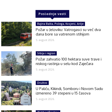
Poslednje vesti
Bajina Bašta, Požega, Kosjerić, Arilje
Požar u Jeloviku: Vatrogasci su već dva
dana bore sa vatrenom stihijom
5. avgust 2026.
Srbija i region
Požar zahvatio 100 hektara suve trave i
niskog rastinja u selu kod Zaječara
5. avgust 2026.
Društvo
U Paliću, Kikindi, Somboru i Novom Sadu
izmereno 39 stepeni u 15 časova
5. avgust 2026.