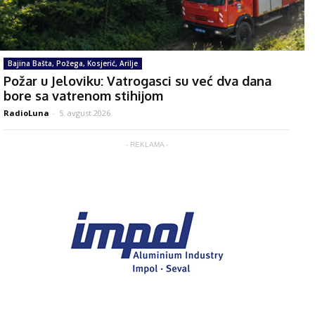
Bajina Bašta, Požega, Kosjerić, Arilje
Požar u Jeloviku: Vatrogasci su već dva dana
bore sa vatrenom stihijom
RadioLuna
-
5. avgust 2026.
- REKLAMA -