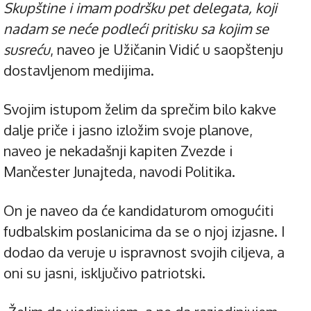
Skupštine i imam podršku pet delegata, koji
nadam se neće podleći pritisku sa kojim se
susreću
, naveo je Užičanin Vidić u saopštenju
dostavljenom medijima.
Svojim istupom želim da sprečim bilo kakve
dalje priče i jasno izložim svoje planove,
naveo je nekadašnji kapiten Zvezde i
Mančester Junajteda, navodi Politika.
On je naveo da će kandidaturom omogućiti
fudbalskim poslanicima da se o njoj izjasne. I
dodao da veruje u ispravnost svojih ciljeva, a
oni su jasni, isključivo patriotski.