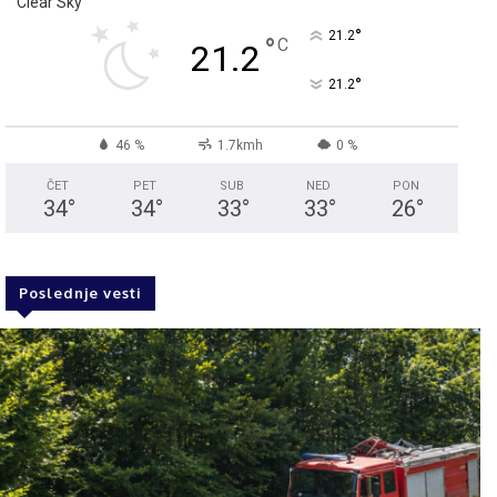
Clear Sky
°
21.2
°
C
21.2
°
21.2
46 %
1.7kmh
0 %
ČET
PET
SUB
NED
PON
34
°
34
°
33
°
33
°
26
°
Poslednje vesti