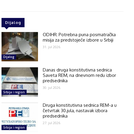
Dijalog
ODIHR: Potrebna puna posmatračka
misija za predstojeće izbore u Srbiji
31. jul 2026.
Dijalog
Danas druga konstitutivna sednica
Saveta REM, na dnevnom redu izbor
predsednika
30. jul 2026.
Srbija i region
Druga konstitutivna sednica REM-a u
četvrtak 30.jula, nastavak izbora
predsednika
27. jul 2026.
Srbija i region