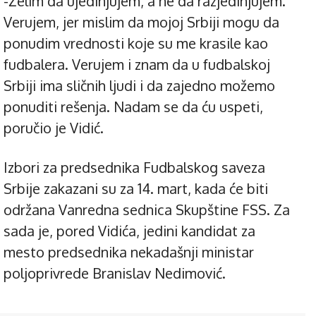
-Želim da ujedinjujem, a ne da razjedinjujem.
Verujem, jer mislim da mojoj Srbiji mogu da
ponudim vrednosti koje su me krasile kao
fudbalera. Verujem i znam da u fudbalskoj
Srbiji ima sličnih ljudi i da zajedno možemo
ponuditi rešenja. Nadam se da ću uspeti,
poručio je Vidić.
Izbori za predsednika Fudbalskog saveza
Srbije zakazani su za 14. mart, kada će biti
održana Vanredna sednica Skupštine FSS. Za
sada je, pored Vidića, jedini kandidat za
mesto predsednika nekadašnji ministar
poljoprivrede Branislav Nedimović.