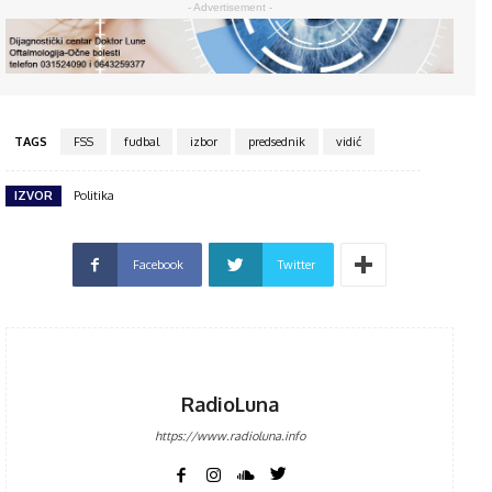
- Advertisement -
TAGS
FSS
fudbal
izbor
predsednik
vidić
IZVOR
Politika
Facebook
Twitter
RadioLuna
https://www.radioluna.info