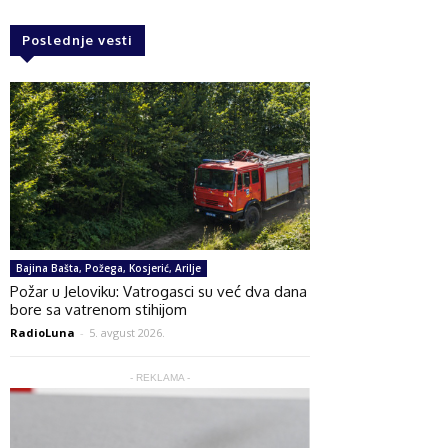
Poslednje vesti
Bajina Bašta, Požega, Kosjerić, Arilje
Požar u Jeloviku: Vatrogasci su već dva dana
bore sa vatrenom stihijom
RadioLuna
-
5. avgust 2026.
- REKLAMA -