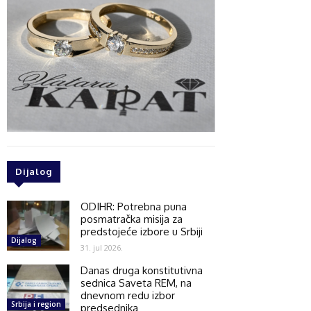
Dijalog
ODIHR: Potrebna puna
posmatračka misija za
predstojeće izbore u Srbiji
Dijalog
31. jul 2026.
Danas druga konstitutivna
sednica Saveta REM, na
dnevnom redu izbor
Srbija i region
predsednika