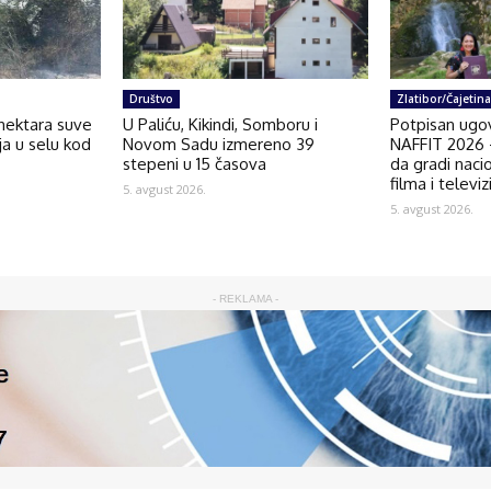
Društvo
Zlatibor/Čajetina
 hektara suve
U Paliću, Kikindi, Somboru i
Potpisan ugov
nja u selu kod
Novom Sadu izmereno 39
NAFFIT 2026 –
stepeni u 15 časova
da gradi naci
filma i televiz
5. avgust 2026.
5. avgust 2026.
- REKLAMA -