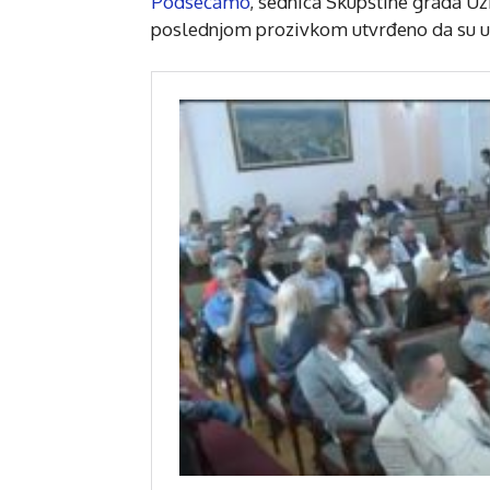
Podsećamo
, sednica Skupštine grada Uži
poslednjom prozivkom utvrđeno da su u 