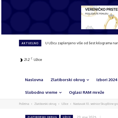
U Užicu zaplenjeno više od šest kilograma nar
AKTUELNO
C
21.2
Užice
Naslovna
Zlatiborski okrug
Izbori 2024
Slobodno vreme
Oglasi RAM mreže
Početna
Zlatiborski okrug
Užice
Nastavak 10. sednice Skupštine g
23. maj 2025.
ZLATIBORSKI OKRUG
UŽICE