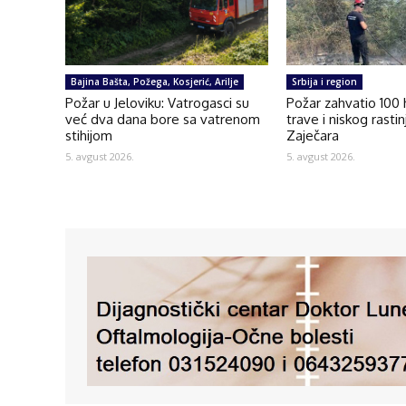
Bajina Bašta, Požega, Kosjerić, Arilje
Srbija i region
Požar u Jeloviku: Vatrogasci su
Požar zahvatio 100
već dva dana bore sa vatrenom
trave i niskog rasti
stihijom
Zaječara
5. avgust 2026.
5. avgust 2026.