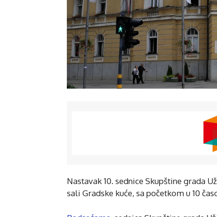
Nastavak 10. sednice Skupštine grada Uži
sali Gradske kuće, sa početkom u 10 čas