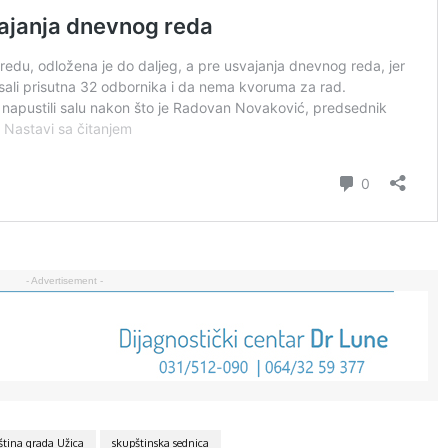
- Advertisement -
tina grada Užica
skupštinska sednica