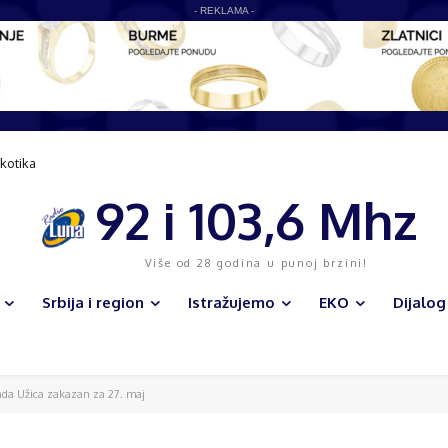
- REKLAMA -
kotika
92 i 103,6 Mhz
Više od 28 godina u punoj brzini!
Srbija i region
Istražujemo
EKO
Dijalog
rada Užica zakazan za 27. maj