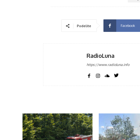
Facebook
Podelite
RadioLuna
https://www.radioluna.info