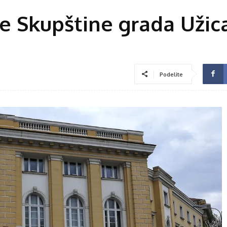
ce Skupštine grada Užic
Podelite