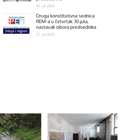
30. jul 2026.
Druga konstitutivna sednica
REM-a u četvrtak 30.jula,
nastavak izbora predsednika
Srbija i region
27. jul 2026.