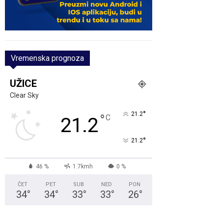
Vremenska prognoza
UŽICE
Clear Sky
°
21.2
°
C
21.2
°
21.2
46 %
1.7kmh
0 %
ČET
PET
SUB
NED
PON
34
°
34
°
33
°
33
°
26
°