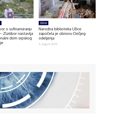
Užice
or o sufinansiranju
Narodna biblioteka Užice
 Zlatibor nastavlja
započela je obnovu Dečjeg
onalni dom srpskog
odeljenja
ije
5. avgust 2026.