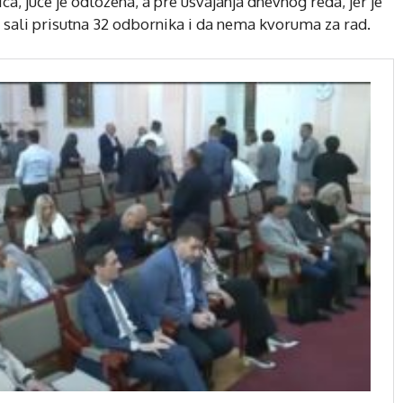
ca, juče je odložena, a pre usvajanja dnevnog reda, jer je
sali prisutna 32 odbornika i da nema kvoruma za rad.