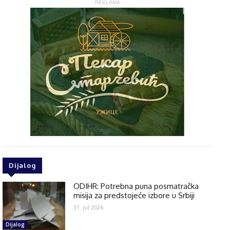
- REKLAMA -
Dijalog
ODIHR: Potrebna puna posmatračka
misija za predstojeće izbore u Srbiji
31. jul 2026.
Dijalog