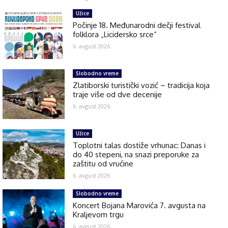
Užice
Počinje 18. Međunarodni dečji festival
folklora „Licidersko srce“
6. avgust 2026.
Slobodno vreme
Zlatiborski turistički vozić – tradicija koja
traje više od dve decenije
6. avgust 2026.
Užice
Toplotni talas dostiže vrhunac: Danas i
do 40 stepeni, na snazi preporuke za
zaštitu od vrućine
6. avgust 2026.
Slobodno vreme
Koncert Bojana Marovića 7. avgusta na
Kraljevom trgu
6. avgust 2026.