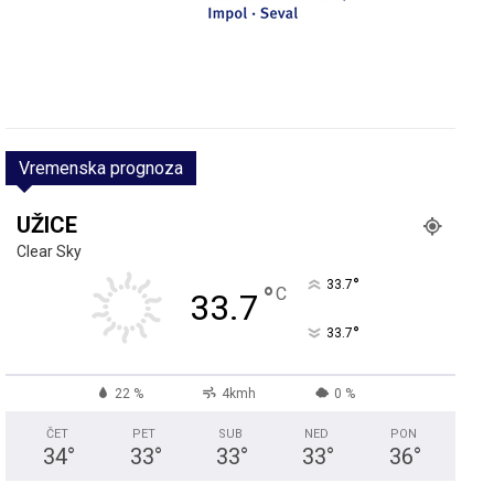
Vremenska prognoza
UŽICE
Clear Sky
°
33.7
°
C
33.7
°
33.7
22 %
4kmh
0 %
ČET
PET
SUB
NED
PON
34
°
33
°
33
°
33
°
36
°