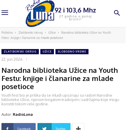
92 i 103,6 Mhz
27 godina u punoj
brzini!
Početna
Zlatiborski okrug
Užice
Narodna biblioteka Užice na Youth
Festu: knjige i članarine za mlade posetioce
ZLATIBORSKI OKRUG
UŽICE
SLOBODNO VREME
22. jun 2026.
Narodna biblioteka Užice na Youth
Festu: knjige i članarine za mlade
posetioce
Youth fest bio je prilika da se mladi upoznaju sa radom Narodne
biblioteke Užice, njenom bogatom tradicijom i sadržajima koje mogu
koristiti tokom cele godine.
Autor:
RadioLuna
Facebook
Twitter