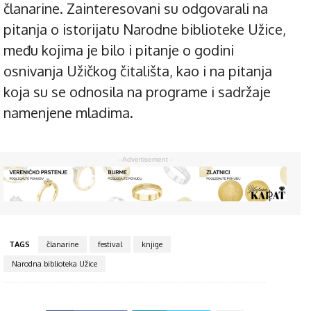
članarine. Zainteresovani su odgovarali na
pitanja o istorijatu Narodne biblioteke Užice,
među kojima je bilo i pitanje o godini
osnivanja Užičkog čitališta, kao i na pitanja
koja su se odnosila na programe i sadržaje
namenjene mladima.
- Advertisement -
TAGS
članarine
festival
knjige
Narodna biblioteka Užice