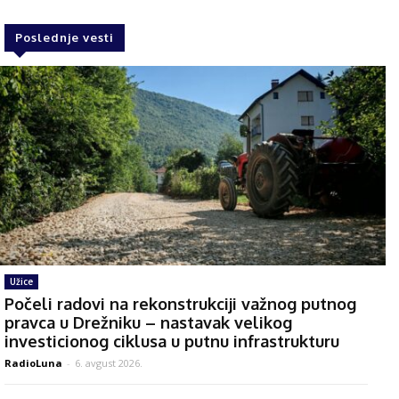
Poslednje vesti
Užice
Počeli radovi na rekonstrukciji važnog putnog
pravca u Drežniku – nastavak velikog
investicionog ciklusa u putnu infrastrukturu
RadioLuna
-
6. avgust 2026.