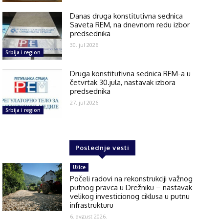
Danas druga konstitutivna sednica
Saveta REM, na dnevnom redu izbor
predsednika
30. jul 2026.
Srbija i region
Druga konstitutivna sednica REM-a u
četvrtak 30.jula, nastavak izbora
predsednika
27. jul 2026.
Srbija i region
Poslednje vesti
Užice
Počeli radovi na rekonstrukciji važnog
putnog pravca u Drežniku – nastavak
velikog investicionog ciklusa u putnu
infrastrukturu
6. avgust 2026.