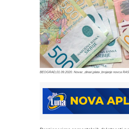
BEOGRAD,01.09.2020. Novac ,dinari,plata ,brojanje novca RAS f