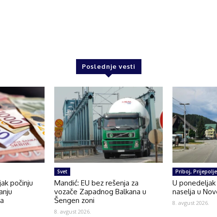
Poslednje vesti
Svet
Priboj, Prijepolj
jak počinju
Mandić: EU bez rešenja za
U ponedeljak 
anju
vozače Zapadnog Balkana u
naselja u Nov
da
Šengen zoni
8. avgust 2026.
8. avgust 2026.