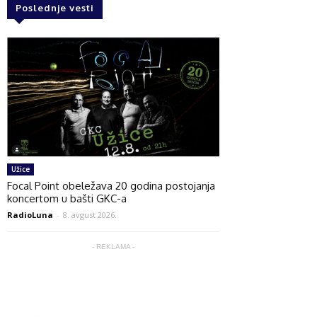
Poslednje vesti
Užice
Focal Point obeležava 20 godina postojanja
koncertom u bašti GKC-a
RadioLuna
-
8. avgust 2026.
- REKLAMA -