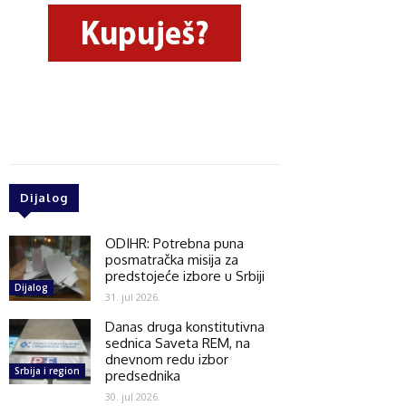
Dijalog
ODIHR: Potrebna puna
posmatračka misija za
predstojeće izbore u Srbiji
Dijalog
31. jul 2026.
Danas druga konstitutivna
sednica Saveta REM, na
dnevnom redu izbor
Srbija i region
predsednika
30. jul 2026.