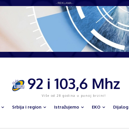
- REKLAMA -
92 i 103,6 Mhz
Više od 28 godina u punoj brzini!
Srbija i region
Istražujemo
EKO
Dijalog