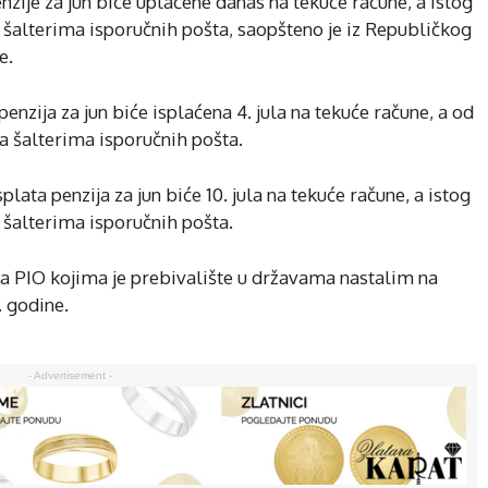
ije za jun biće uplaćene danas na tekuće račune, a istog
 šalterima isporučnih pošta, saopšteno je iz Republičkog
e.
nzija za jun biće isplaćena 4. jula na tekuće račune, a od
na šalterima isporučnih pošta.
lata penzija za jun biće 10. jula na tekuće račune, a istog
 šalterima isporučnih pošta.
da PIO kojima je prebivalište u državama nastalim na
. godine.
- Advertisement -