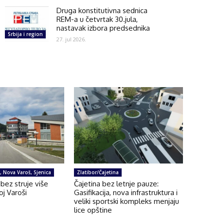
Druga konstitutivna sednica
REM-a u četvrtak 30.jula,
nastavak izbora predsednika
Srbija i region
27. jul 2026.
e, Nova Varoš, Sjenica
Zlatibor/Čajetina
bez struje više
Čajetina bez letnje pauze:
oj Varoši
Gasifikacija, nova infrastruktura i
veliki sportski kompleks menjaju
lice opštine