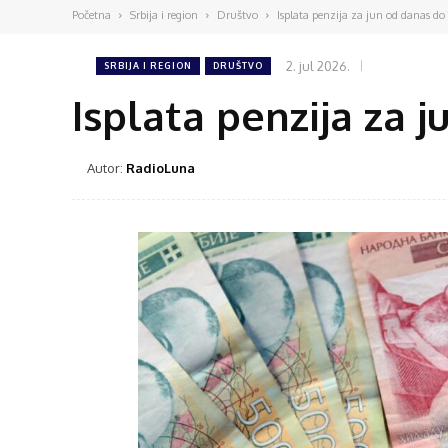
Početna
Srbija i region
Društvo
Isplata penzija za jun od danas do 
2. jul 2026.
SRBIJA I REGION
DRUŠTVO
Isplata penzija za j
Autor:
RadioLuna