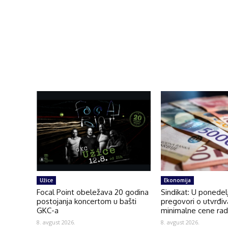
Užice
Ekonomija
Focal Point obeležava 20 godina
Sindikat: U ponedel
postojanja koncertom u bašti
pregovori o utvrđiv
GKC-a
minimalne cene ra
8. avgust 2026.
8. avgust 2026.