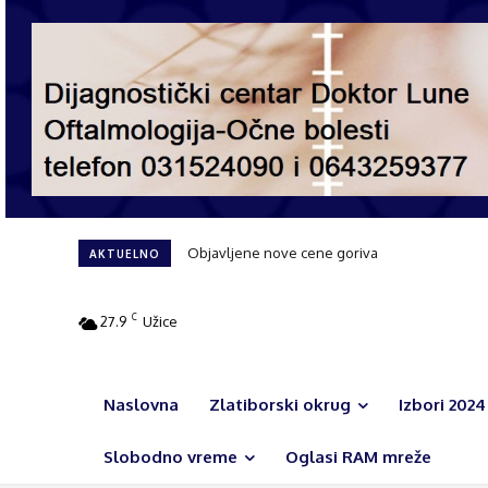
Objavljene nove cene goriva
AKTUELNO
C
27.9
Užice
Naslovna
Zlatiborski okrug
Izbori 2024
Slobodno vreme
Oglasi RAM mreže