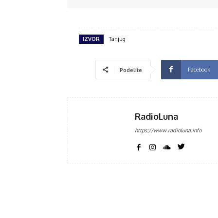
IZVOR
Tanjug
Facebook
Podelite
RadioLuna
https://www.radioluna.info