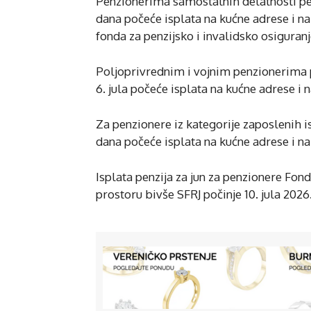
Penzionerima samostalnih delatnosti penz
dana počeće isplata na kućne adrese i na
fonda za penzijsko i invalidsko osiguranj
Poljoprivrednim i vojnim penzionerima pe
6. jula počeće isplata na kućne adrese i 
Za penzionere iz kategorije zaposlenih isp
dana počeće isplata na kućne adrese i na
Isplata penzija za jun za penzionere Fon
prostoru bivše SFRJ počinje 10. jula 2026