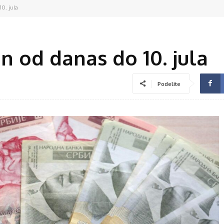
10. jula
un od danas do 10. jula
Podelite