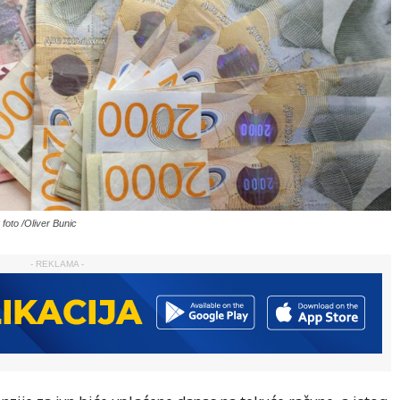
oto /Oliver Bunic
- REKLAMA -