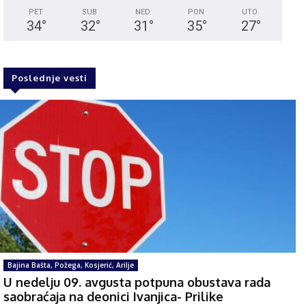
PET
SUB
NED
PON
UTO
34
°
32
°
31
°
35
°
27
°
Poslednje vesti
Bajina Bašta, Požega, Kosjerić, Arilje
U nedelju 09. avgusta potpuna obustava rada
saobraćaja na deonici Ivanjica- Prilike