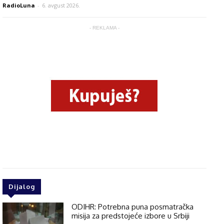
RadioLuna
-
6. avgust 2026.
- REKLAMA -
Dijalog
ODIHR: Potrebna puna posmatračka
misija za predstojeće izbore u Srbiji