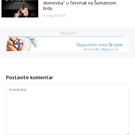
domovina” u četvrtak na Šumatnom
brdu
6. avgust 2026.
- REKLAMA -
Postavite komentar