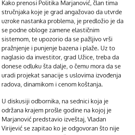
Kako prenosi Politika Marjanović, član tima
stručnjaka koje je grad angažovao da utvrde
uzroke nastanka problema, je predložio je da
se podne obloge zamene elastičnim
sistemom, te upozorio da se pažljivo vrši
pražnjenje i punjenje bazena i plaže. Uz to
naglasio da investitor, grad Užice, treba da
donese odluku šta dalje, o čemu mora da se
uradi projekat sanacije s uslovima izvođenja
radova, dinamikom i cenom koštanja.
U diskusiji odbornika, na sednici koja je
održana krajem prošle godine na kojoj je
Marjanović predstavio izveštaj, Vladan
Virijević se zapitao ko je odgovoran što nije