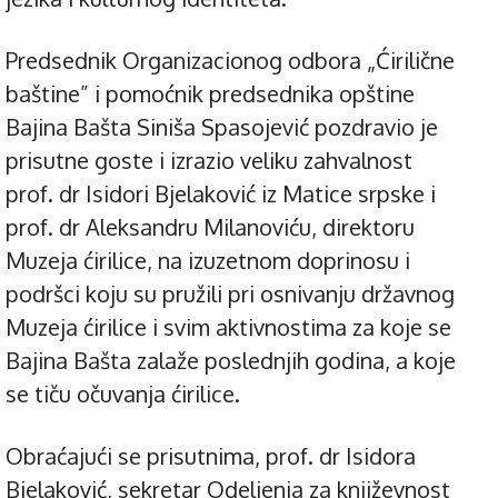
Predsednik Organizacionog odbora „Ćirilične
baštine” i pomoćnik predsednika opštine
Bajina Bašta Siniša Spasojević pozdravio je
prisutne goste i izrazio veliku zahvalnost
prof. dr Isidori Bjelaković iz Matice srpske i
prof. dr Aleksandru Milanoviću, direktoru
Muzeja ćirilice, na izuzetnom doprinosu i
podršci koju su pružili pri osnivanju državnog
Muzeja ćirilice i svim aktivnostima za koje se
Bajina Bašta zalaže poslednjih godina, a koje
se tiču očuvanja ćirilice.
Obraćajući se prisutnima, prof. dr Isidora
Bjelaković, sekretar Odeljenja za književnost