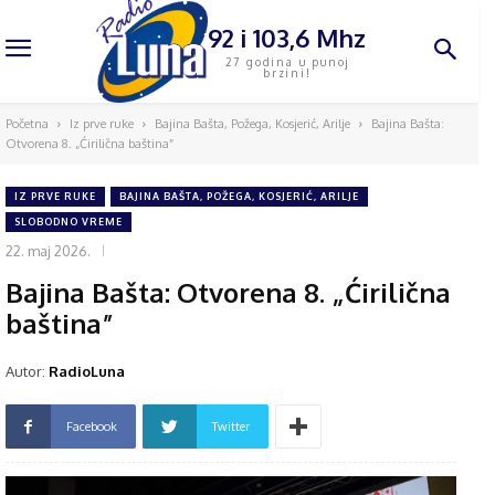
92 i 103,6 Mhz
27 godina u punoj
brzini!
Početna
Iz prve ruke
Bajina Bašta, Požega, Kosjerić, Arilje
Bajina Bašta:
Otvorena 8. „Ćirilična baština”
IZ PRVE RUKE
BAJINA BAŠTA, POŽEGA, KOSJERIĆ, ARILJE
SLOBODNO VREME
22. maj 2026.
Bajina Bašta: Otvorena 8. „Ćirilična
baština”
Autor:
RadioLuna
Facebook
Twitter