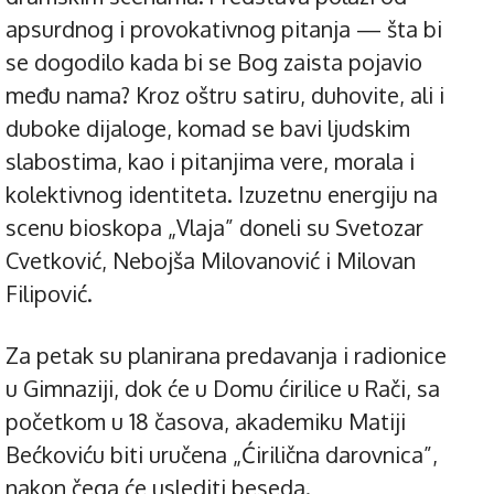
apsurdnog i provokativnog pitanja — šta bi
se dogodilo kada bi se Bog zaista pojavio
među nama? Kroz oštru satiru, duhovite, ali i
duboke dijaloge, komad se bavi ljudskim
slabostima, kao i pitanjima vere, morala i
kolektivnog identiteta. Izuzetnu energiju na
scenu bioskopa „Vlaja” doneli su Svetozar
Cvetković, Nebojša Milovanović i Milovan
Filipović.
Za petak su planirana predavanja i radionice
u Gimnaziji, dok će u Domu ćirilice u Rači, sa
početkom u 18 časova, akademiku Matiji
Bećkoviću biti uručena „Ćirilična darovnica”,
nakon čega će uslediti beseda.