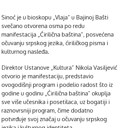
Sinoć je u bioskopu „Vlaja” u Bajinoj Bašti
svečano otvorena osma po redu
manifestacija „Ćirilična baština”, posvećena
očuvanju srpskog jezika, ćiriličkog pisma i
kulturnog nasleđa.
Direktor Ustanove „Kultura” Nikola Vasiljević
otvorio je manifestaciju, predstavio
ovogodišnji program i podelio radost što iz
godine u godinu „Ćirilična baština” okuplja
sve više učesnika i posetilaca, uz bogatiji i
raznovrsniji program, čime dodatno
potvrđuje svoj značaj u očuvanju srpskog
jezika i kulturnog identiteta.