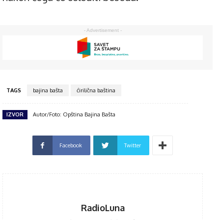
- Advertisement -
TAGS
bajina bašta
ćirilična baština
IZVOR
Autor/Foto: Opština Bajina Bašta
Facebook
Twitter
RadioLuna