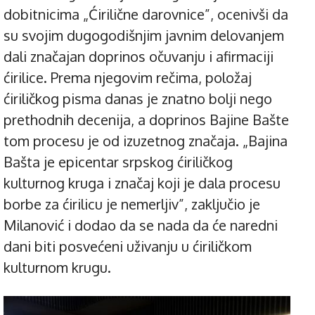
dobitnicima „Ćirilične darovnice”, ocenivši da
su svojim dugogodišnjim javnim delovanjem
dali značajan doprinos očuvanju i afirmaciji
ćirilice. Prema njegovim rečima, položaj
ćiriličkog pisma danas je znatno bolji nego
prethodnih decenija, a doprinos Bajine Bašte
tom procesu je od izuzetnog značaja. „Bajina
Bašta je epicentar srpskog ćiriličkog
kulturnog kruga i značaj koji je dala procesu
borbe za ćirilicu je nemerljiv”, zaključio je
Milanović i dodao da se nada da će naredni
dani biti posvećeni uživanju u ćiriličkom
kulturnom krugu.