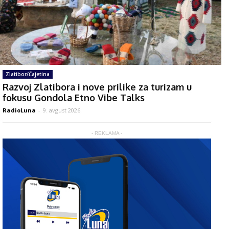
Zlatibor/Čajetina
Razvoj Zlatibora i nove prilike za turizam u
fokusu Gondola Etno Vibe Talks
RadioLuna
-
9. avgust 2026.
- REKLAMA -