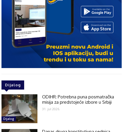
Dijalog
ODIHR: Potrebna puna posmatračka
misija za predstojeće izbore u Srbiji
31. jul 2026.
Dijalog
Danas druga konstitutivna sednica