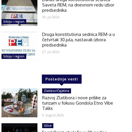
Saveta REM, na dnevnom redu izbor
predsednika
30. jul 2026.
Srbija i region
Druga konstitutivna sednica REM-a u
četvrtak 30.jula, nastavak izbora
predsednika
27. jul 2026.
Srbija i region
Poslednje vesti
Zlatibor/Čajetina
Razvoj Zlatibora i nove prilike za
turizam u fokusu Gondola Etno Vibe
Talks
9. avgust 2026.
Užice