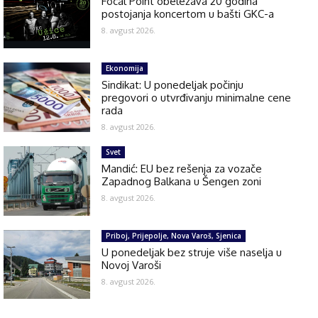
Focal Point obeležava 20 godina
postojanja koncertom u bašti GKC-a
8. avgust 2026.
Ekonomija
Sindikat: U ponedeljak počinju
pregovori o utvrđivanju minimalne cene
rada
8. avgust 2026.
Svet
Mandić: EU bez rešenja za vozače
Zapadnog Balkana u Šengen zoni
8. avgust 2026.
Priboj, Prijepolje, Nova Varoš, Sjenica
U ponedeljak bez struje više naselja u
Novoj Varoši
8. avgust 2026.