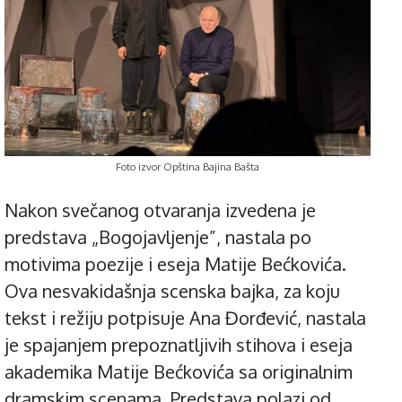
Foto izvor Opština Bajina Bašta
Nakon svečanog otvaranja izvedena je
predstava „Bogojavljenje”, nastala po
motivima poezije i eseja Matije Bećkovića.
Ova nesvakidašnja scenska bajka, za koju
tekst i režiju potpisuje Ana Đorđević, nastala
je spajanjem prepoznatljivih stihova i eseja
akademika Matije Bećkovića sa originalnim
dramskim scenama. Predstava polazi od