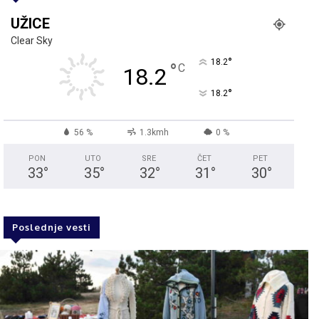
UŽICE
Clear Sky
°
18.2
°
C
18.2
°
18.2
56 %
1.3kmh
0 %
PON
UTO
SRE
ČET
PET
33
°
35
°
32
°
31
°
30
°
Poslednje vesti