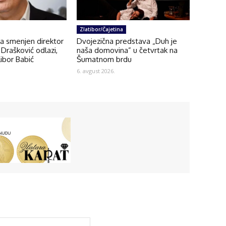
Zlatibor/Čajetina
na smenjen direktor
Dvojezična predstava „Duh je
Drašković odlazi,
naša domovina” u četvrtak na
ibor Babić
Šumatnom brdu
6. avgust 2026.