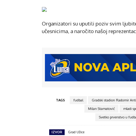
Organizatori su uputili poziv svim ljubi
učesnicima, a naročito našoj reprezentaci
TAGS
fudbal
Gradski stadion Radomir Ant
Milan Stamatović
mladi spo
Svetko prvenstvo u fudb
IZVOR
Grad Užice