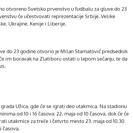
no otvoreno Svetsko prvenstvo u fudbalu za gluve do 23
rvenstvu će učestvovati reprezentacije Srbije, Velike
e, Ukrajine, Kenije i Liberije.
uve do 23 godine otvorio je Milan Stamatović predsednik
 će im boravak na Zlatiboru ostati u lepom sećanju, te da
ti.
i grada Užica, gde će se igrati deo utakmica. Na stadionu
minima od 10 i 16 časova; 22. maja od 10 časova, dok će će
ti utakmice za treće i četvrto mesto 23. maja od 10.30
6 časova.