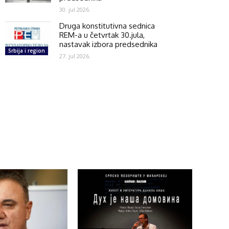
30. jul 2026.
Druga konstitutivna sednica
REM-a u četvrtak 30.jula,
nastavak izbora predsednika
Srbija i region
27. jul 2026.