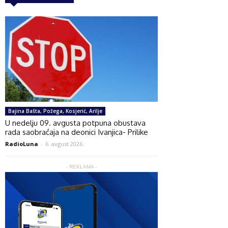
Bajina Bašta, Požega, Kosjerić, Arilje
U nedelju 09. avgusta potpuna obustava
rada saobraćaja na deonici Ivanjica- Prilike
RadioLuna
-
6. avgust 2026.
- REKLAMA -