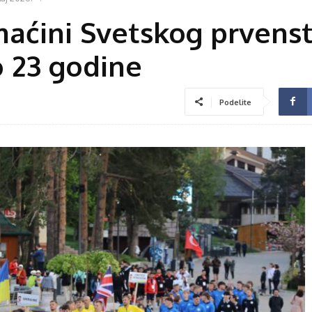
maćini Svetskog prvens
o 23 godine
Podelite