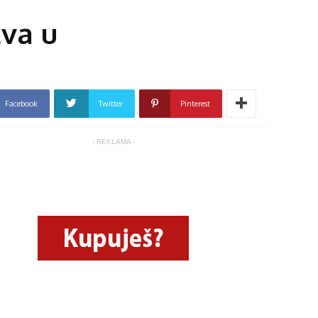
tva u
Facebook
Twitter
Pinterest
- REKLAMA -