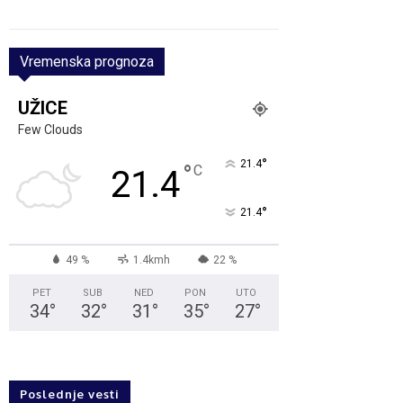
Vremenska prognoza
UŽICE
Few Clouds
°
21.4
°
C
21.4
°
21.4
49 %
1.4kmh
22 %
PET
SUB
NED
PON
UTO
34
°
32
°
31
°
35
°
27
°
Poslednje vesti