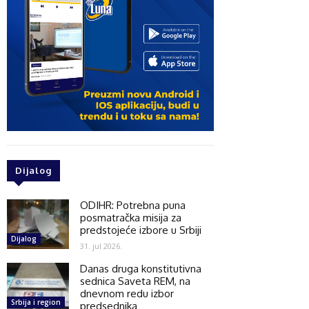
Dijalog
ODIHR: Potrebna puna
posmatračka misija za
predstojeće izbore u Srbiji
Dijalog
31. jul 2026.
Danas druga konstitutivna
sednica Saveta REM, na
dnevnom redu izbor
Srbija i region
predsednika