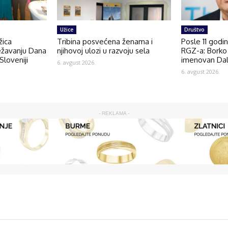
Užice
Društvo
žica
Tribina posvećena ženama i
Posle 11 godi
ežavanju Dana
njihovoj ulozi u razvoju sela
RGZ-a: Borko 
Sloveniji
imenovan Dal
6. avgust 2026.
6. avgust 2026.
- REKLAMA -