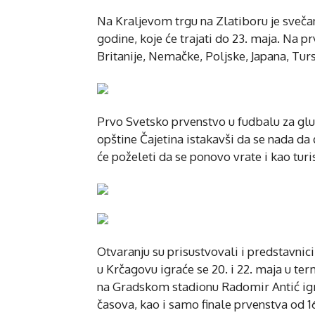
Na Kraljevom trgu na Zlatiboru je sveča
godine, koje će trajati do 23. maja. Na p
Britanije, Nemačke, Poljske, Japana, Tursk
Prvo Svetsko prvenstvo u fudbalu za gl
opštine Čajetina istakavši da se nada da
će poželeti da se ponovo vrate i kao turis
Otvaranju su prisustvovali i predstavnic
u Krčagovu igraće se 20. i 22. maja u ter
na Gradskom stadionu Radomir Antić igra
časova, kao i samo finale prvenstva od 1