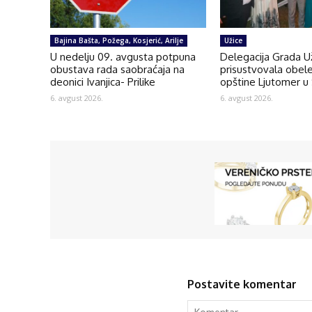
Bajina Bašta, Požega, Kosjerić, Arilje
Užice
U nedelju 09. avgusta potpuna
Delegacija Grada U
obustava rada saobraćaja na
prisustvovala obel
deonici Ivanjica- Prilike
opštine Ljutomer u 
6. avgust 2026.
6. avgust 2026.
Postavite komentar