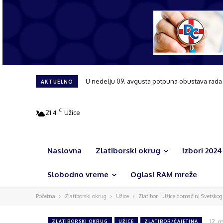
Tribina posvećena ženama i njihovoj ulozi u r
AKTUELNO
C
21.4
Užice
Naslovna
Zlatiborski okrug
Izbori 2024
Slobodno vreme
Oglasi RAM mreže
Početna
Zlatiborski okrug
Užice
Zlatibor i Užice domaćini Svetskog
12. 
ZLATIBORSKI OKRUG
UŽICE
ZLATIBOR/ČAJETINA