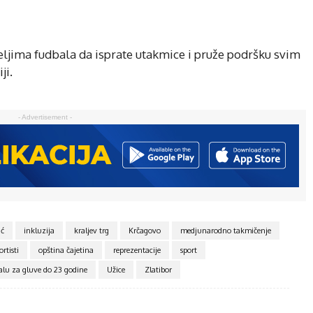
teljima fudbala da isprate utakmice i pruže podršku svim
ji.
- Advertisement -
ić
inkluzija
kraljev trg
Krčagovo
medjunarodno takmičenje
rtisti
opština čajetina
reprezentacije
sport
alu za gluve do 23 godine
Užice
Zlatibor