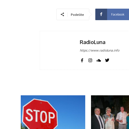
Facebook
Podelite
RadioLuna
https://www.radioluna.info