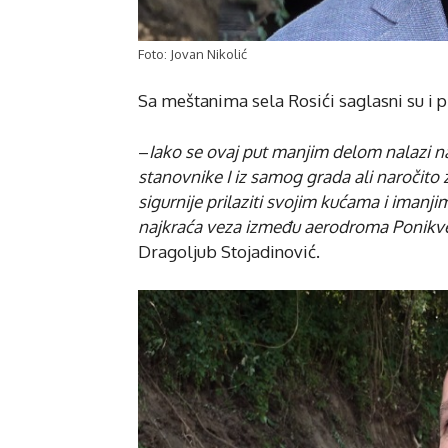
Foto: Jovan Nikolić
Sa meštanima sela Rosići saglasni su i p
–
Iako se ovaj put manjim delom nalazi na 
stanovnike I iz samog grada ali naročito
sigurnije prilaziti svojim kućama i imanjim
najkraća veza između aerodroma Ponikve 
Dragoljub Stojadinović.