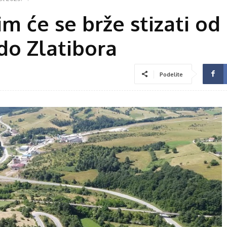
im će se brže stizati od
do Zlatibora
Podelite