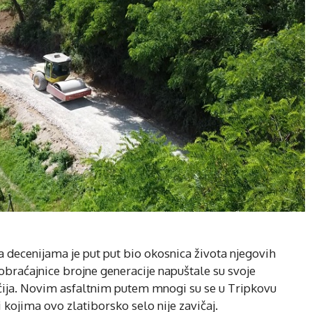
decenijama je put put bio okosnica života njegovih
braćajnice brojne generacije napuštale su svoje
čija. Novim asfaltnim putem mnogi su se u Tripkovu
i kojima ovo zlatiborsko selo nije zavičaj.