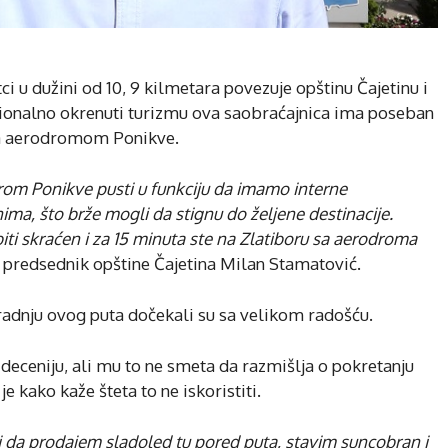
i u dužini od 10, 9 kilmetara povezuje opštinu Čajetinu i
icionalno okrenuti turizmu ova saobraćajnica ima poseban
a sa aerodromom Ponikve.
om Ponikve pusti u funkciju da imamo interne
nima, što brže mogli da stignu do željene destinacije.
iti skraćen i za 15 minuta ste na Zlatiboru sa aerodroma
e predsednik opštine Čajetina Milan Stamatović.
 gradnju ovog puta dočekali su sa velikom radošću.
 deceniju, ali mu to ne smeta da razmišlja o pokretanju
e kako kaže šteta to ne iskoristiti.
i da prodajem sladoled tu pored puta, stavim suncobran i