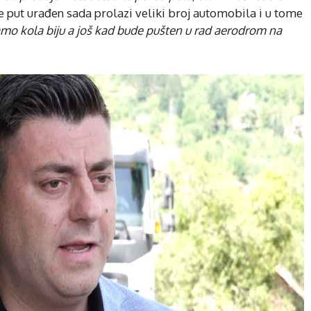
 je put urađen sada prolazi veliki broj automobila i u tome
mo kola biju a još kad bude pušten u rad aerodrom na