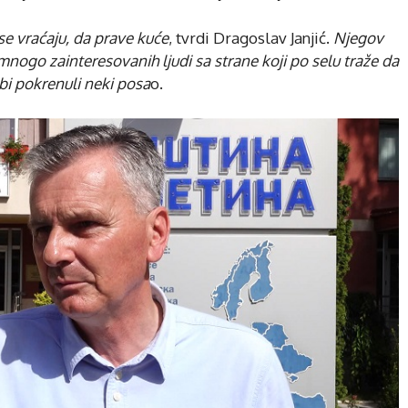
se vraćaju, da prave kuće
, tvrdi Dragoslav Janjić.
Njegov
nogo zainteresovanih ljudi sa strane koji po selu traže da
 bi pokrenuli neki posa
o.