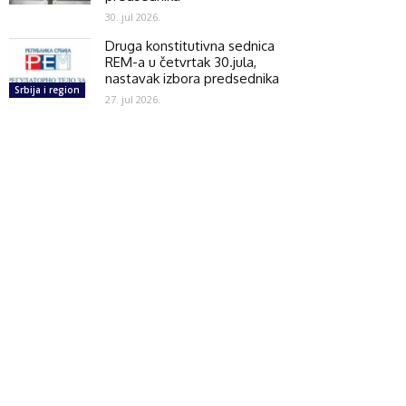
30. jul 2026.
Druga konstitutivna sednica
REM-a u četvrtak 30.jula,
nastavak izbora predsednika
Srbija i region
27. jul 2026.