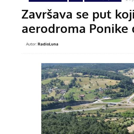
Završava se put koj
aerodroma Ponike 
Autor:
RadioLuna