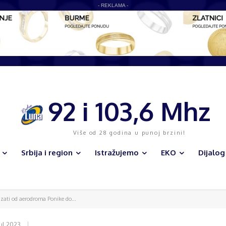
- REKLAMA -
92 i 103,6 Mhz
Više od 28 godina u punoj brzini!
Srbija i region
Istražujemo
EKO
Dijalog
tizati od aerodroma Ponike do...
jul 2023.