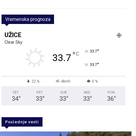
Vremenska prognoza
UŽICE
Clear Sky
°
33.7
°
C
33.7
°
33.7
22 %
4kmh
0 %
ČET
PET
SUB
NED
PON
34
°
33
°
33
°
33
°
36
°
Poslednje vesti