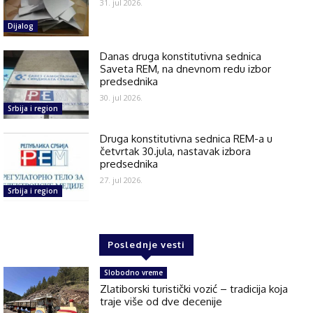
31. jul 2026.
Dijalog
Danas druga konstitutivna sednica
Saveta REM, na dnevnom redu izbor
predsednika
30. jul 2026.
Srbija i region
Druga konstitutivna sednica REM-a u
četvrtak 30.jula, nastavak izbora
predsednika
27. jul 2026.
Srbija i region
Poslednje vesti
Slobodno vreme
Zlatiborski turistički vozić – tradicija koja
traje više od dve decenije