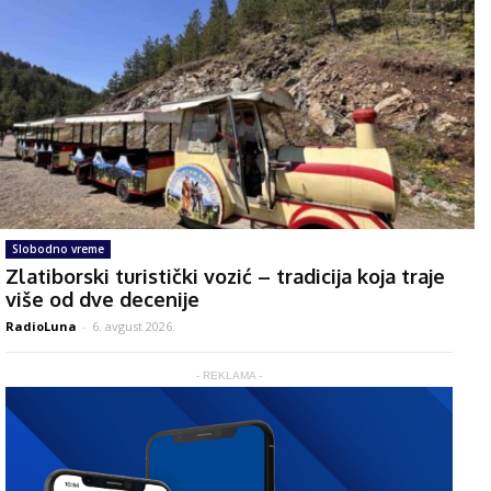
Slobodno vreme
Zlatiborski turistički vozić – tradicija koja traje
više od dve decenije
RadioLuna
-
6. avgust 2026.
- REKLAMA -