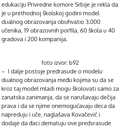
edukaciju Privredne komore Srbije je rekla da
je u prethodnoj školskoj godini model
dualnog obrazovanja obuhvatio 3.000
učenika, 19 obrazovnih porfila, 60 škola u 40
gradova i 200 kompanija.
foto izvor: b92
– I dalje postoje predrasude o modelu
dualnog obrazovanja među kojima su da se
kroz taj model mladi mogu školovati samo za
zanatska zanimanja, da se narušavaju dečija
prava i da se njime onemogućavaju deca da
napreduju i uče, naglašava Kovačević i
dodaje da đaci dematuju ove predsrasude