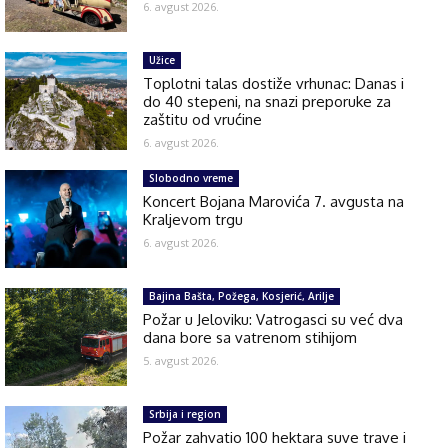
6. avgust 2026.
Užice
Toplotni talas dostiže vrhunac: Danas i
do 40 stepeni, na snazi preporuke za
zaštitu od vrućine
6. avgust 2026.
Slobodno vreme
Koncert Bojana Marovića 7. avgusta na
Kraljevom trgu
6. avgust 2026.
Bajina Bašta, Požega, Kosjerić, Arilje
Požar u Jeloviku: Vatrogasci su već dva
dana bore sa vatrenom stihijom
5. avgust 2026.
Srbija i region
Požar zahvatio 100 hektara suve trave i