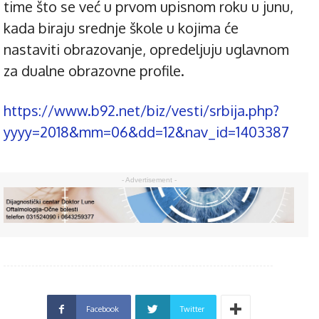
time što se već u prvom upisnom roku u junu,
kada biraju srednje škole u kojima će
nastaviti obrazovanje, opredeljuju uglavnom
za dualne obrazovne profile.
https://www.b92.net/biz/vesti/srbija.php?
yyyy=2018&mm=06&dd=12&nav_id=1403387
- Advertisement -
Facebook
Twitter