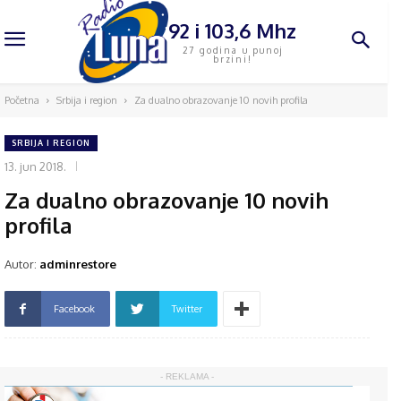
92 i 103,6 Mhz
27 godina u punoj
brzini!
Početna
Srbija i region
Za dualno obrazovanje 10 novih profila
SRBIJA I REGION
13. jun 2018.
Za dualno obrazovanje 10 novih
profila
Autor:
adminrestore
Facebook
Twitter
- REKLAMA -