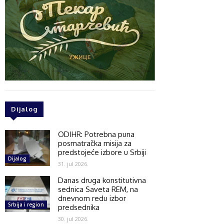
Dijalog
ODIHR: Potrebna puna
posmatračka misija za
predstojeće izbore u Srbiji
Dijalog
31. jul 2026.
Danas druga konstitutivna
sednica Saveta REM, na
dnevnom redu izbor
Srbija i region
predsednika
30. jul 2026.