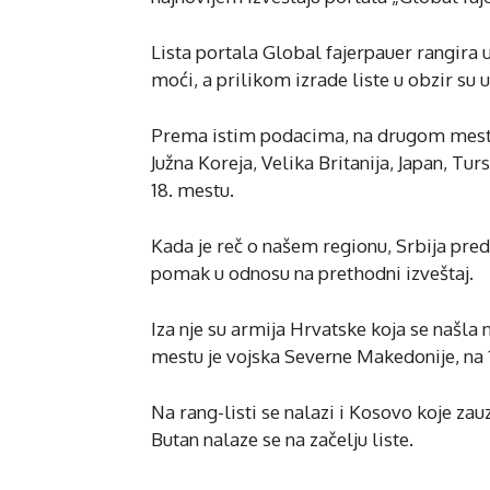
Lista portala Global fajerpauer rangira 
moći, a prilikom izrade liste u obzir su uz
Prema istim podacima, na drugom mestu po
Južna Koreja, Velika Britanija, Japan, Tursk
18. mestu.
Kada je reč o našem regionu, Srbija predn
pomak u odnosu na prethodni izveštaj.
Iza nje su armija Hrvatske koja se našla n
mestu je vojska Severne Makedonije, na 11
Na rang-listi se nalazi i Kosovo koje zau
Butan nalaze se na začelju liste.