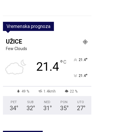
Vremenska prognoza
UŽICE
Few Clouds
°
21.4
°
C
21.4
°
21.4
49 %
1.4kmh
22 %
PET
SUB
NED
PON
UTO
34
°
32
°
31
°
35
°
27
°