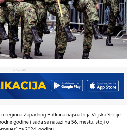
- REKLAMA -
e u regionu Zapadnog Balkana najsnažnija Vojska Srbije
odne godine i sada se nalazi na 56. mestu, stoji u
erpauer“ za 2024. godinu.