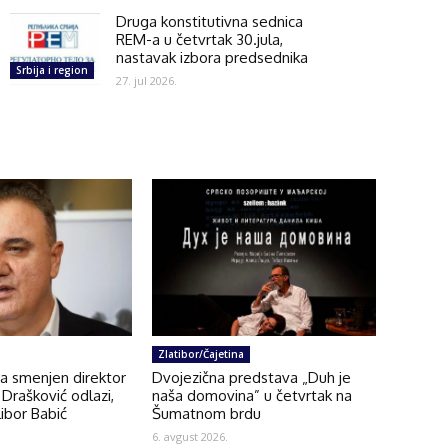
Druga konstitutivna sednica
REM-a u četvrtak 30.jula,
nastavak izbora predsednika
Srbija i region
27. jul 2026.
Zlatibor/Čajetina
na smenjen direktor
Dvojezična predstava „Duh je
Drašković odlazi,
naša domovina” u četvrtak na
ibor Babić
Šumatnom brdu
6. avgust 2026.