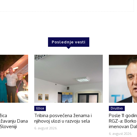
Poslednje vesti
Užice
Društvo
žica
Tribina posvećena ženama i
Posle 11 godi
ežavanju Dana
njihovoj ulozi u razvoju sela
RGZ-a: Borko 
Sloveniji
imenovan Dal
6. avgust 2026.
6. avgust 2026.