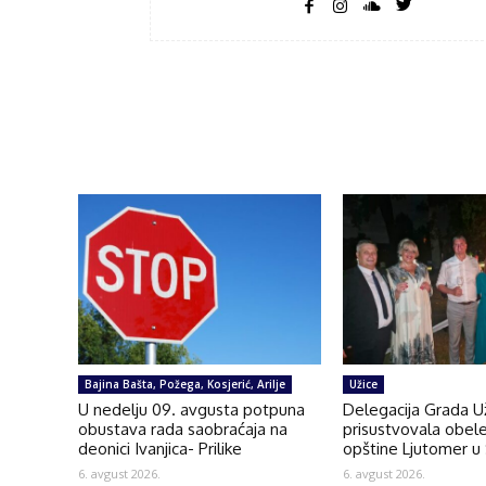
Bajina Bašta, Požega, Kosjerić, Arilje
Užice
U nedelju 09. avgusta potpuna
Delegacija Grada U
obustava rada saobraćaja na
prisustvovala obel
deonici Ivanjica- Prilike
opštine Ljutomer u 
6. avgust 2026.
6. avgust 2026.