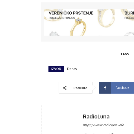
TAGS
IZVOR
Danas
Facebook
Podelite
RadioLuna
https://www.radioluna.info