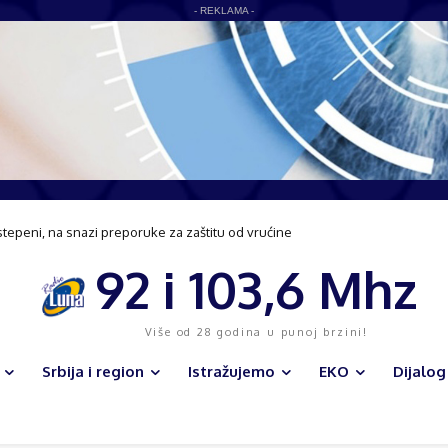
- REKLAMA -
stepeni, na snazi preporuke za zaštitu od vrućine
92 i 103,6 Mhz
Više od 28 godina u punoj brzini!
Srbija i region
Istražujemo
EKO
Dijalog