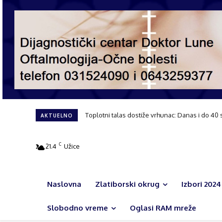
Toplotni talas dostiže vrhunac: Danas i do 40 
AKTUELNO
C
21.4
Užice
Naslovna
Zlatiborski okrug
Izbori 2024
Slobodno vreme
Oglasi RAM mreže