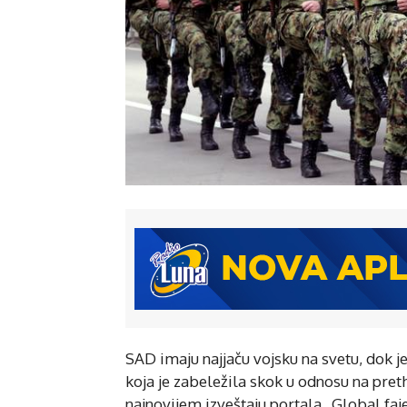
SAD imaju najjaču vojsku na svetu, dok j
koja je zabeležila skok u odnosu na preth
najnovijem izveštaju portala „Global faj