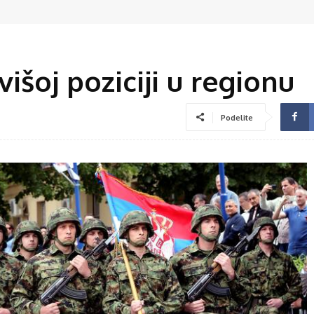
višoj poziciji u regionu
Podelite