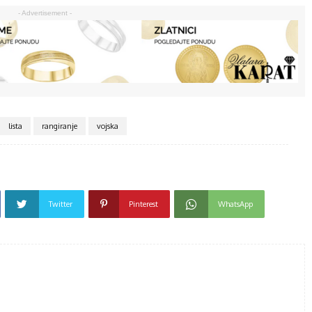
- Advertisement -
lista
rangiranje
vojska
Twitter
Pinterest
WhatsApp