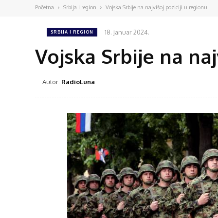
Početna
Srbija i region
Vojska Srbije na najvišoj poziciji u regionu
18. januar 2024.
SRBIJA I REGION
Vojska Srbije na naj
Autor:
RadioLuna