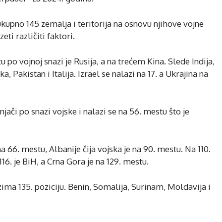
ukupno 145 zemalja i teritorija na osnovu njihove vojne
eti različiti faktori.
 vojnoj snazi je Rusija, a na trećem Kina. Slede Indija,
a, Pakistan i Italija. Izrael se nalazi na 17. a Ukrajina na
jači po snazi vojske i nalazi se na 56. mestu što je
a 66. mestu, Albanije čija vojska je na 90. mestu. Na 110.
6. je BiH, a Crna Gora je na 129. mestu.
zima 135. poziciju. Benin, Somalija, Surinam, Moldavija i