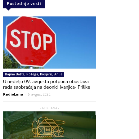
Poslednje vesti
Bajina Bašta, Požega, Kosjerić, Arilje
U nedelju 09. avgusta potpuna obustava
rada saobraćaja na deonici Ivanjica- Prilike
RadioLuna
-
6. avgust 2026.
- REKLAMA -