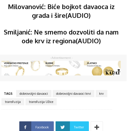
Milovanović:
Biće bojkot davaoca iz
grada i šire
(AUDIO)
Smiljanić:
Ne smemo dozvoliti da nam
ode krv iz regiona
(AUDIO)
- Advertisement -
TAGS
dobrovoljni davaoci
dobrovoljni davaoci krvi
krv
transfuzija
transfuzija Užice
Facebook
Twitter