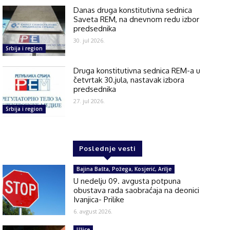
Danas druga konstitutivna sednica
Saveta REM, na dnevnom redu izbor
predsednika
30. jul 2026.
Srbija i region
Druga konstitutivna sednica REM-a u
četvrtak 30.jula, nastavak izbora
predsednika
27. jul 2026.
Srbija i region
Poslednje vesti
Bajina Bašta, Požega, Kosjerić, Arilje
U nedelju 09. avgusta potpuna
obustava rada saobraćaja na deonici
Ivanjica- Prilike
6. avgust 2026.
Užice