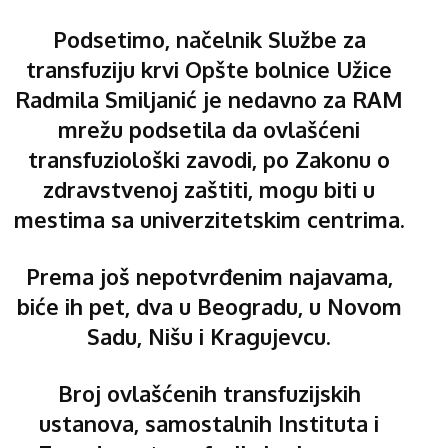
Podsetimo, načelnik Službe za
transfuziju krvi Opšte bolnice Užice
Radmila Smiljanić je nedavno za RAM
mrežu podsetila da ovlašćeni
transfuziološki zavodi, po Zakonu o
zdravstvenoj zaštiti, mogu biti u
mestima sa univerzitetskim centrima.
Prema još nepotvrđenim najavama,
biće ih pet, dva u Beogradu, u Novom
Sadu, Nišu i Kragujevcu.
Broj ovlašćenih transfuzijskih
ustanova, samostalnih Instituta i