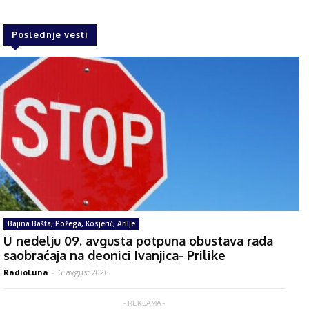
Poslednje vesti
Bajina Bašta, Požega, Kosjerić, Arilje
U nedelju 09. avgusta potpuna obustava rada
saobraćaja na deonici Ivanjica- Prilike
RadioLuna
-
6. avgust 2026.
- REKLAMA -