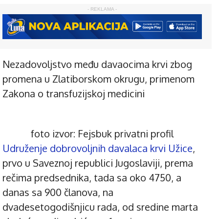
- REKLAMA -
Nezadovoljstvo među davaocima krvi zbog
promena u Zlatiborskom okrugu, primenom
Zakona o transfuzijskoj medicini
foto izvor: Fejsbuk privatni profil
Udruženje dobrovoljnih davalaca krvi Užice
,
prvo u Saveznoj republici Jugoslaviji, prema
rečima predsednika, tada sa oko 4750, a
danas sa 900 članova, na
dvadesetogodišnjicu rada, od sredine marta