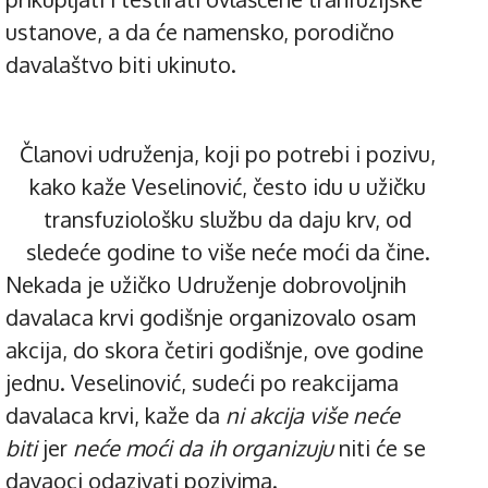
ustanove, a da će namensko, porodično
davalaštvo biti ukinuto.
Članovi udruženja, koji po potrebi i pozivu,
kako kaže Veselinović, često idu u užičku
transfuziološku službu da daju krv, od
sledeće godine to više neće moći da čine.
Nekada je užičko Udruženje dobrovoljnih
davalaca krvi godišnje organizovalo osam
akcija, do skora četiri godišnje, ove godine
jednu. Veselinović, sudeći po reakcijama
davalaca krvi, kaže da
ni akcija više neće
biti
jer
neće moći da ih organizuju
niti će se
davaoci odazivati pozivima.