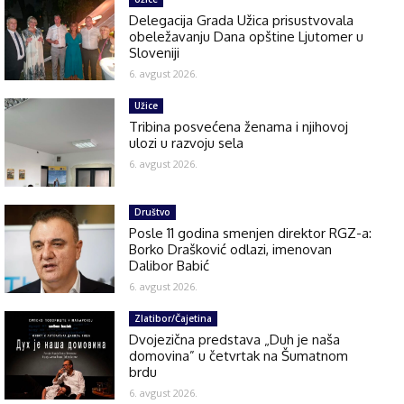
Delegacija Grada Užica prisustvovala
obeležavanju Dana opštine Ljutomer u
Sloveniji
6. avgust 2026.
Užice
Tribina posvećena ženama i njihovoj
ulozi u razvoju sela
6. avgust 2026.
Društvo
Posle 11 godina smenjen direktor RGZ-a:
Borko Drašković odlazi, imenovan
Dalibor Babić
6. avgust 2026.
Zlatibor/Čajetina
Dvojezična predstava „Duh je naša
domovina” u četvrtak na Šumatnom
brdu
6. avgust 2026.