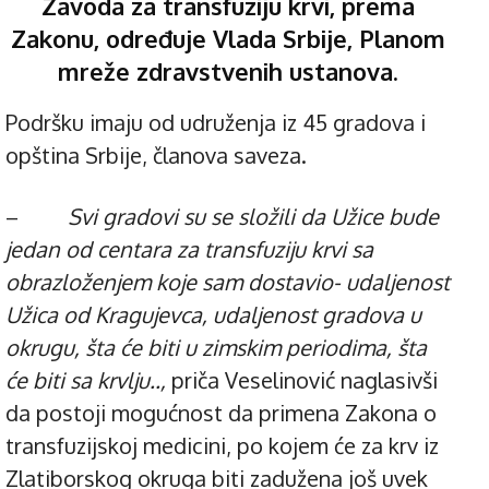
Zavoda za transfuziju krvi, prema
Zakonu, određuje Vlada Srbije,
Planom
mreže zdravstvenih ustanova
.
Podršku imaju od udruženja iz 45 gradova i
opština Srbije, članova saveza.
–
Svi gradovi su se složili da Užice bude
jedan od centara za transfuziju krvi sa
obrazloženjem koje sam dostavio- udaljenost
Užica od Kragujevca, udaljenost gradova u
okrugu, šta će biti u zimskim periodima, šta
će biti sa krvlju..,
priča Veselinović naglasivši
da postoji mogućnost da primena Zakona o
transfuzijskoj medicini, po kojem će za krv iz
Zlatiborskog okruga biti zadužena još uvek