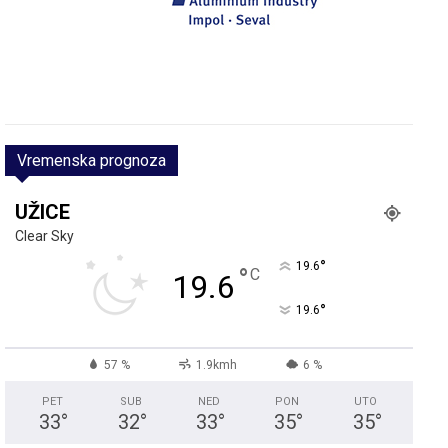
Vremenska prognoza
UŽICE
Clear Sky
°
19.6
°
C
19.6
°
19.6
57 %
1.9kmh
6 %
PET
SUB
NED
PON
UTO
33
°
32
°
33
°
35
°
35
°