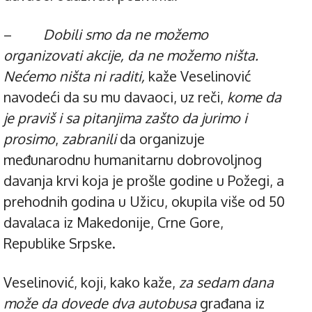
–
Dobili smo da ne možemo
organizovati akcije, da ne možemo ništa.
Nećemo ništa ni raditi,
kaže Veselinović
navodeći da su mu davaoci, uz reči,
kome da
je praviš i sa pitanjima zašto da jurimo i
prosimo
,
zabranili
da organizuje
međunarodnu humanitarnu dobrovoljnog
davanja krvi koja je prošle godine u Požegi, a
prehodnih godina u Užicu, okupila više od 50
davalaca iz Makedonije, Crne Gore,
Republike Srpske.
Veselinović, koji, kako kaže,
za sedam dana
može da dovede dva autobusa
građana iz