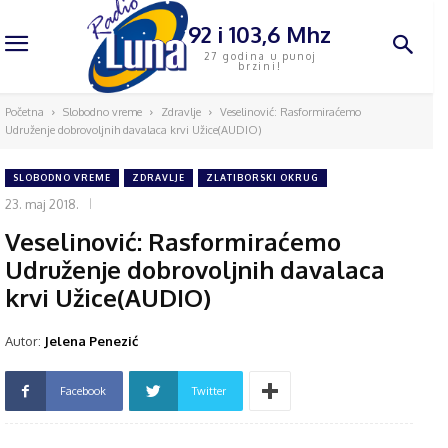
92 i 103,6 Mhz
27 godina u punoj
brzini!
Početna
Slobodno vreme
Zdravlje
Veselinović: Rasformiraćemo
Udruženje dobrovoljnih davalaca krvi Užice(AUDIO)
SLOBODNO VREME
ZDRAVLJE
ZLATIBORSKI OKRUG
23. maj 2018.
Veselinović: Rasformiraćemo
Udruženje dobrovoljnih davalaca
krvi Užice(AUDIO)
Autor:
Jelena Penezić
Facebook
Twitter