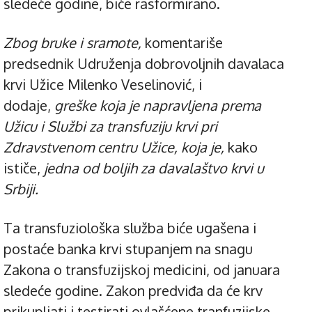
sledeće godine, biće rasformirano.
Zbog bruke i sramote,
komentariše
predsednik Udruženja dobrovoljnih davalaca
krvi Užice Milenko Veselinović, i
dodaje,
greške koja je napravljena prema
Užicu i Službi za transfuziju krvi pri
Zdravstvenom centru Užice, koja je,
kako
ističe,
jedna od boljih za davalaštvo krvi u
Srbiji.
Ta transfuziološka služba biće ugašena i
postaće banka krvi stupanjem na snagu
Zakona o transfuzijskoj medicini, od januara
sledeće godine. Zakon predviđa da će krv
prikupljati i testirati ovlašćene tranfuzijske