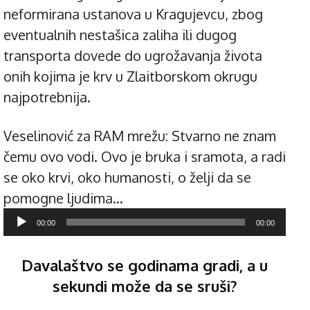
neformirana ustanova u Kragujevcu, zbog
eventualnih nestašica zaliha ili dugog
transporta dovede do ugrožavanja života
onih kojima je krv u Zlaitborskom okrugu
najpotrebnija.
Veselinović za RAM mrežu: Stvarno ne znam
čemu ovo vodi. Ovo je bruka i sramota, a radi
se oko krvi, oko humanosti, o želji da se
pomogne ljudima…
Pregledač
00:00
00:00
zvučnih
zapisa
Davalaštvo se godinama gradi, a u
sekundi može da se sruši?