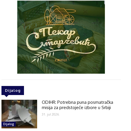
Dijalog
ODIHR: Potrebna puna posmatračka
misija za predstojeće izbore u Srbiji
31. jul 2026.
Dijalog