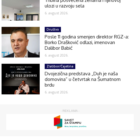
Tribina posvećena ženama i njihovoj
ulozi u razvoju sela
6. avgust 2026.
Društvo
Posle 11 godina smenjen direktor RGZ-a:
Borko Drašković odlazi, imenovan
Dalibor Babić
6. avgust 2026.
Zlatibor/Čajetina
Dvojezična predstava „Duh je naša
domovina” u četvrtak na Šumatnom
brdu
6. avgust 2026.
- REKLAMA -