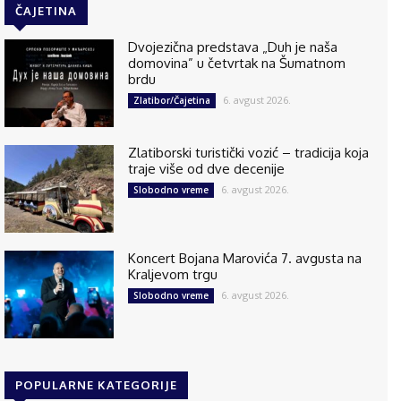
ČAJETINA
Dvojezična predstava „Duh je naša
domovina” u četvrtak na Šumatnom
brdu
6. avgust 2026.
Zlatibor/Čajetina
Zlatiborski turistički vozić – tradicija koja
traje više od dve decenije
6. avgust 2026.
Slobodno vreme
Koncert Bojana Marovića 7. avgusta na
Kraljevom trgu
6. avgust 2026.
Slobodno vreme
POPULARNE KATEGORIJE