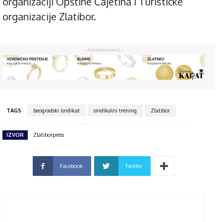
organizaciji Opštine Čajetina i Turističke
organizacije Zlatibor.
- Advertisement -
TAGS
beogradski isndikat
sindikalni trening
Zlatibor
IZVOR
Zlatiborpress
Facebook
Twitter