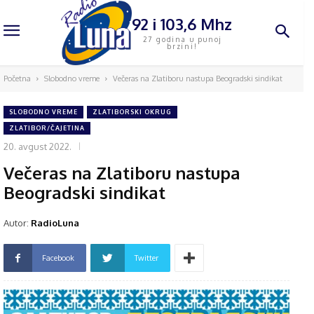
92 i 103,6 Mhz
27 godina u punoj
brzini!
Početna
Slobodno vreme
Večeras na Zlatiboru nastupa Beogradski sindikat
SLOBODNO VREME
ZLATIBORSKI OKRUG
ZLATIBOR/ČAJETINA
20. avgust 2022.
Večeras na Zlatiboru nastupa
Beogradski sindikat
Autor:
RadioLuna
Facebook
Twitter