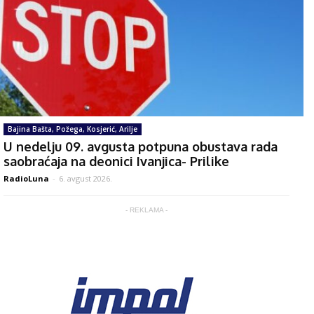
Bajina Bašta, Požega, Kosjerić, Arilje
U nedelju 09. avgusta potpuna obustava rada
saobraćaja na deonici Ivanjica- Prilike
RadioLuna
-
6. avgust 2026.
- REKLAMA -