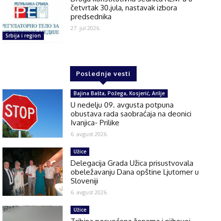
četvrtak 30.jula, nastavak izbora
predsednika
27. jul 2026.
Srbija i region
Poslednje vesti
Bajina Bašta, Požega, Kosjerić, Arilje
U nedelju 09. avgusta potpuna
obustava rada saobraćaja na deonici
Ivanjica- Prilike
6. avgust 2026.
Užice
Delegacija Grada Užica prisustvovala
obeležavanju Dana opštine Ljutomer u
Sloveniji
6. avgust 2026.
Užice