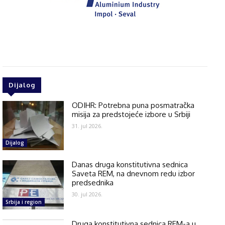
Dijalog
ODIHR: Potrebna puna posmatračka
misija za predstojeće izbore u Srbiji
31. jul 2026.
Dijalog
Danas druga konstitutivna sednica
Saveta REM, na dnevnom redu izbor
predsednika
30. jul 2026.
Srbija i region
Druga konstitutivna sednica REM-a u