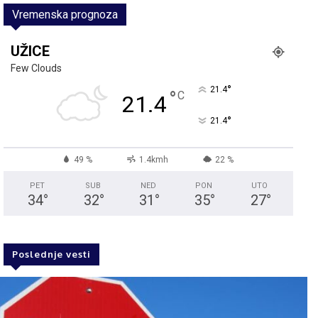
Vremenska prognoza
UŽICE
Few Clouds
°
21.4
°
C
21.4
°
21.4
49 %
1.4kmh
22 %
PET
SUB
NED
PON
UTO
34
°
32
°
31
°
35
°
27
°
Poslednje vesti