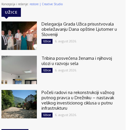
Koncepcija i rešenje:
restore | Creative Studio
UŽICE
Delegacija Grada Užica prisustvovala
obeležavanju Dana opštine Ljutomer u
Sloveniji
6. avgust 2026.
Užice
Tribina posvećena ženama i njihovoj
ulozi u razvoju sela
6. avgust 2026.
Užice
Počeli radovi na rekonstrukciji važnog
putnog pravca u Drežniku – nastavak
velikog investicionog ciklusa u putnu
infrastrukturu
6. avgust 2026.
Užice