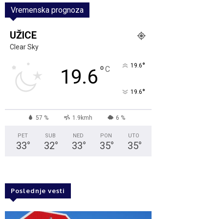
Vremenska prognoza
UŽICE
Clear Sky
°
19.6
°
C
19.6
°
19.6
57 %
1.9kmh
6 %
PET
SUB
NED
PON
UTO
33
°
32
°
33
°
35
°
35
°
Poslednje vesti