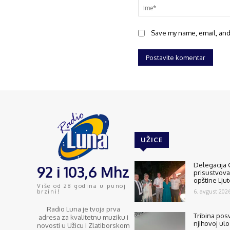
Save my name, email, and 
UŽICE
Delegacija 
92 i 103,6 Mhz
prisustvov
opštine Lju
Više od 28 godina u punoj
6. avgust 2026
brzini!
Radio Luna je tvoja prva
Tribina pos
adresa za kvalitetnu muziku i
njihovoj ulo
novosti u Užicu i Zlatiborskom