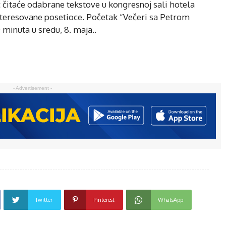
 čitaće odabrane tekstove u kongresnoj sali hotela
interesovane posetioce. Početak “Večeri sa Petrom
 minuta u sredu, 8. maja..
- Advertisement -
Twitter
Pinterest
WhatsApp