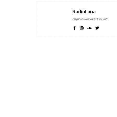
RadioLuna
https://www.radioluna.info