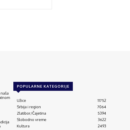
POPULARNE KATEGORIJE
 naša
matnom
Užice
11752
Srbija i region
7064
Zlatibor/Čajetina
5394
Slobodno vreme
3622
adicija
Kultura
2493
e