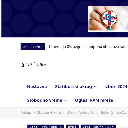
U nedelju 09. avgusta potpuna obustava rada saobr
Tribina posvećena ženama i njihovoj ulozi u r
AKTUELNO
C
19.6
Užice
Naslovna
Zlatiborski okrug
Izbori 2024
Slobodno vreme
Oglasi RAM mreže
Početna
Zlatiborski okrug
Užice
Veče sa Petrom Božovićem na Zlat
6. m
ZLATIBORSKI OKRUG
UŽICE
ZLATIBOR/ČAJETINA