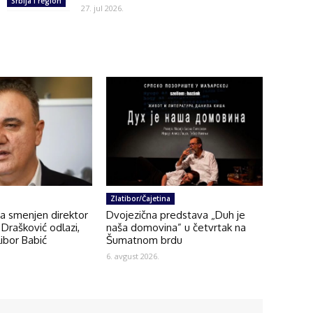
Srbija i region
27. jul 2026.
Zlatibor/Čajetina
na smenjen direktor
Dvojezična predstava „Duh je
Drašković odlazi,
naša domovina” u četvrtak na
ibor Babić
Šumatnom brdu
6. avgust 2026.