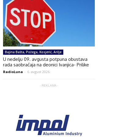
Bajina Bašta, Požega, Kosjerić, Arilje
U nedelju 09. avgusta potpuna obustava
rada saobraćaja na deonici Ivanjica- Prilike
RadioLuna
-
6. avgust 2026.
- REKLAMA -