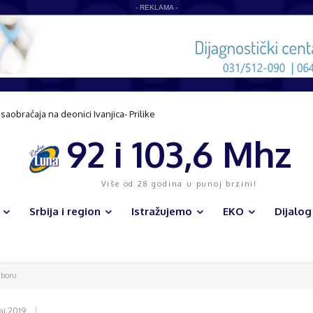
- REKLAMA -
aćaja na deonici Ivanjica- Prilike
azvoju sela
92 i 103,6 Mhz
Više od 28 godina u punoj brzini!
Srbija i region
Istražujemo
EKO
Dijalog
iboru
aj 2019.