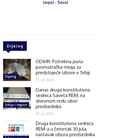
Dijalog
ODIHR: Potrebna puna
posmatračka misija za
predstojeće izbore u Srbiji
Dijalog
31. jul 2026.
Danas druga konstitutivna
sednica Saveta REM, na
dnevnom redu izbor
Srbija i region
predsednika
30. jul 2026.
Druga konstitutivna sednica
REM-a u četvrtak 30.jula,
nastavak izbora predsednika