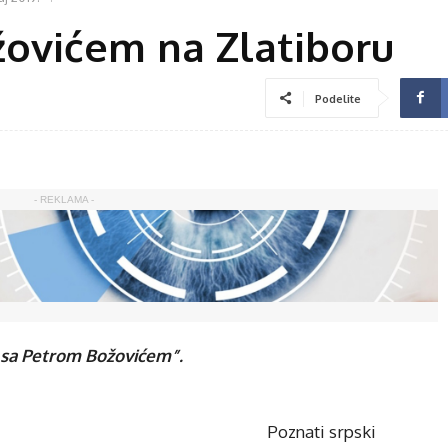
ovićem na Zlatiboru
Podelite
- REKLAMA -
e sa Petrom Božovićem”.
Poznati srpski