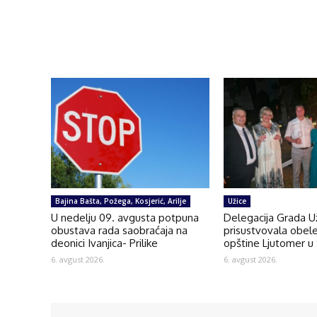
Bajina Bašta, Požega, Kosjerić, Arilje
Užice
U nedelju 09. avgusta potpuna
Delegacija Grada U
obustava rada saobraćaja na
prisustvovala obel
deonici Ivanjica- Prilike
opštine Ljutomer u 
6. avgust 2026.
6. avgust 2026.