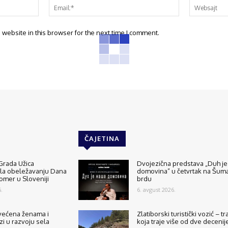
website in this browser for the next time I comment.
ČAJETINA
Grada Užica
Dvojezična predstava „Duh je
ala obeležavanju Dana
domovina” u četvrtak na Šu
tomer u Sloveniji
brdu
.
6. avgust 2026.
većena ženama i
Zlatiborski turistički vozić – tr
zi u razvoju sela
koja traje više od dve decenij