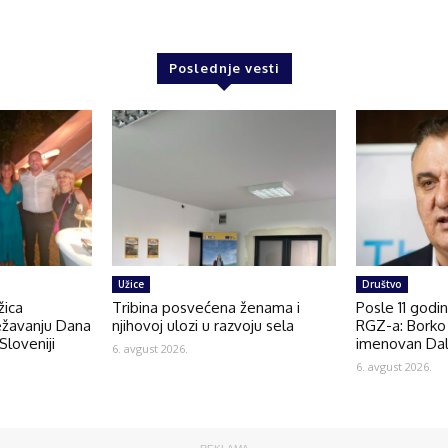
Poslednje vesti
Užice
Društvo
žica
Tribina posvećena ženama i
Posle 11 godi
ežavanju Dana
njihovoj ulozi u razvoju sela
RGZ-a: Borko 
Sloveniji
imenovan Dal
6. avgust 2026.
6. avgust 2026.