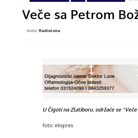
Veče sa Petrom Bož
Autor:
RadioLuna
U Čigoti na Zlatiboru, održaće se “Več
foto: ekspres