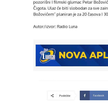
pozorišni I filmski glumac Petar Božović
Čigota. Ulaz će biti slobodan za sve za
Božovićem” planiran je za 20 časova I 30
Autor/izvor: Radio Luna
Facebook
Podelite