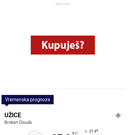
- REKLAMA -
Vremenska prognoza
UŽICE
Broken Clouds
°
27.9
C