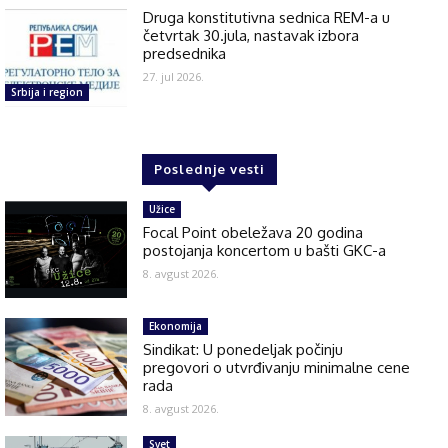
Druga konstitutivna sednica REM-a u
četvrtak 30.jula, nastavak izbora
predsednika
27. jul 2026.
Srbija i region
Poslednje vesti
Užice
Focal Point obeležava 20 godina
postojanja koncertom u bašti GKC-a
8. avgust 2026.
Ekonomija
Sindikat: U ponedeljak počinju
pregovori o utvrđivanju minimalne cene
rada
8. avgust 2026.
Svet