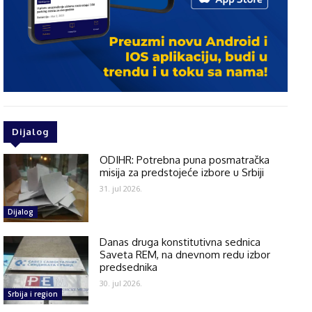
Dijalog
ODIHR: Potrebna puna posmatračka
misija za predstojeće izbore u Srbiji
31. jul 2026.
Dijalog
Danas druga konstitutivna sednica
Saveta REM, na dnevnom redu izbor
predsednika
30. jul 2026.
Srbija i region