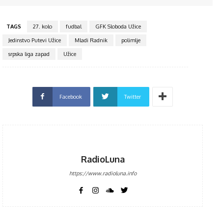
TAGS
27. kolo
fudbal
GFK Sloboda Užice
Jedinstvo Putevi Užice
Mladi Radnik
polimlje
srpska liga zapad
Užice
Facebook
Twitter
RadioLuna
https://www.radioluna.info