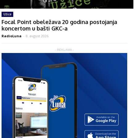
Užice
Focal Point obeležava 20 godina postojanja
koncertom u bašti GKC-a
RadioLuna
-
8. avgust 2026.
- REKLAMA -