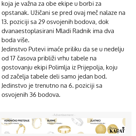
koja je važna za obe ekipe u borbi za
opstanak. Užičani se pred ovaj meč nalaze na
13. poziciji sa 29 osvojenih bodova, dok
dvanaestoplasirani Mladi Radnik ima dva
boda više.
Jedinstvo Putevi imaće priliku da se u nedelju
od 17 časova približi vrhu tabele na
gostovanju ekipi Polimlja iz Prijepolja, koju
od začelja tabele deli samo jedan bod.
Jedinstvo je trenutno na 6. poziciji sa
osvojenih 36 bodova.
- Advertisement -