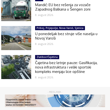
Mandić: EU bez rešenja za vozače
Zapadnog Balkana u Šengen zoni
8. avgust 2026.
Priboj, Prijepolje, Nova Varoš, Sjenica
U ponedeljak bez struje više naselja u
Novoj Varoši
8. avgust 2026.
Zlatibor/Čajetina
Čajetina bez letnje pauze: Gasifikacija,
nova infrastruktura i veliki sportski
kompleks menjaju lice opštine
8. avgust 2026.
- REKLAMA -