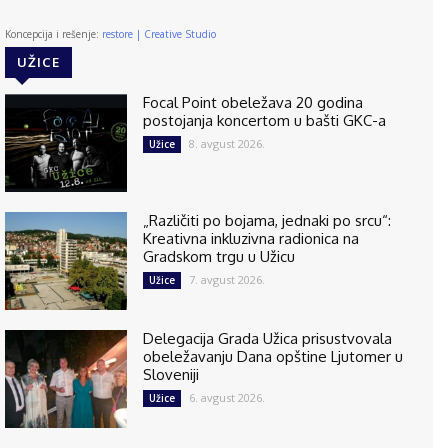
Koncepcija i rešenje:
restore | Creative Studio
UŽICE
Focal Point obeležava 20 godina
postojanja koncertom u bašti GKC-a
8. avgust 2026.
Užice
„Različiti po bojama, jednaki po srcu“:
Kreativna inkluzivna radionica na
Gradskom trgu u Užicu
7. avgust 2026.
Užice
Delegacija Grada Užica prisustvovala
obeležavanju Dana opštine Ljutomer u
Sloveniji
6. avgust 2026.
Užice