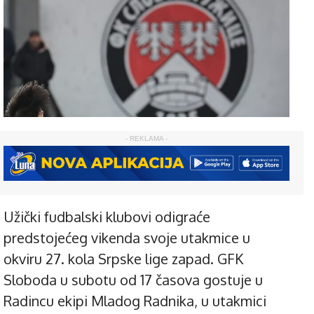
- REKLAMA -
Užički fudbalski klubovi odigraće
predstojećeg vikenda svoje utakmice u
okviru 27. kola Srpske lige zapad. GFK
Sloboda u subotu od 17 časova gostuje u
Radincu ekipi Mladog Radnika, u utakmici