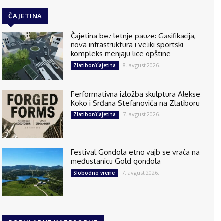
ČAJETINA
Čajetina bez letnje pauze: Gasifikacija,
nova infrastruktura i veliki sportski
kompleks menjaju lice opštine
8. avgust 2026.
Zlatibor/Čajetina
Performativna izložba skulptura Alekse
Koko i Srđana Stefanovića na Zlatiboru
7. avgust 2026.
Zlatibor/Čajetina
Festival Gondola etno vajb se vraća na
međustanicu Gold gondola
7. avgust 2026.
Slobodno vreme