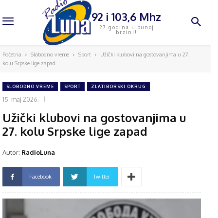
92 i 103,6 Mhz
27 godina u punoj
brzini!
Početna
Slobodno vreme
Sport
Užički klubovi na gostovanjima u 27.
kolu Srpske lige zapad
SLOBODNO VREME
SPORT
ZLATIBORSKI OKRUG
15. maj 2026.
Užički klubovi na gostovanjima u
27. kolu Srpske lige zapad
Autor:
RadioLuna
Facebook
Twitter