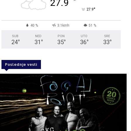
°
27.9
°
27.9
40 %
3.1kmh
51 %
SUB
NED
PON
UTO
SRE
24
°
31
°
35
°
36
°
33
°
Poslednje vesti