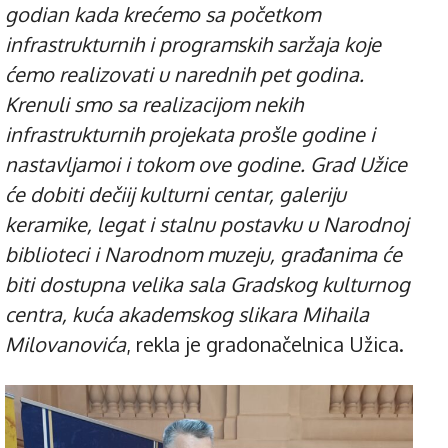
godian kada krećemo sa početkom
infrastrukturnih i programskih saržaja koje
ćemo realizovati u narednih pet godina.
Krenuli smo sa realizacijom nekih
infrastrukturnih projekata prošle godine i
nastavljamoi i tokom ove godine. Grad Užice
će dobiti dečiij kulturni centar, galeriju
keramike, legat i stalnu postavku u Narodnoj
biblioteci i Narodnom muzeju, građanima će
biti dostupna velika sala Gradskog kulturnog
centra, kuća akademskog slikara Mihaila
Milovanovića
, rekla je gradonačelnica Užica.