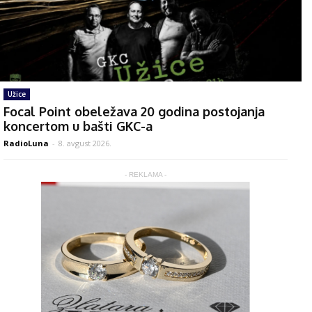
Užice
Focal Point obeležava 20 godina postojanja
koncertom u bašti GKC-a
RadioLuna
-
8. avgust 2026.
- REKLAMA -