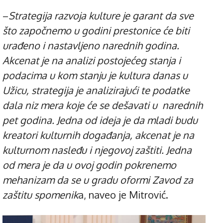
–
Strategija razvoja kulture je garant da sve
što započnemo u godini prestonice će biti
urađeno i nastavljeno narednih godina.
Akcenat je na analizi postojećeg stanja i
podacima u kom stanju je kultura danas u
Užicu, strategija je analizirajući te podatke
dala niz mera koje će se dešavati u narednih
pet godina. Jedna od ideja je da mladi budu
kreatori kulturnih događanja, akcenat je na
kulturnom nasleđu i njegovoj zaštiti. Jedna
od mera je da u ovoj godin pokrenemo
mehanizam da se u gradu oformi Zavod za
zaštitu spomenik
a, naveo je Mitrović.