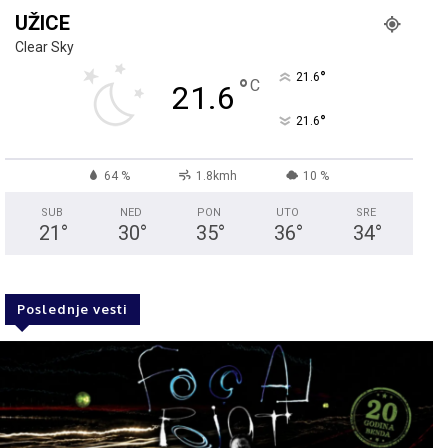
UŽICE
Clear Sky
°
21.6
°
C
21.6
°
21.6
64 %
1.8kmh
10 %
SUB
NED
PON
UTO
SRE
21
°
30
°
35
°
36
°
34
°
Poslednje vesti