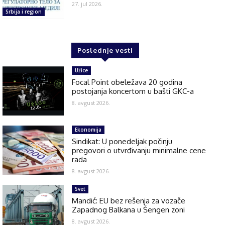
27. jul 2026.
Srbija i region
Poslednje vesti
Užice
Focal Point obeležava 20 godina
postojanja koncertom u bašti GKC-a
8. avgust 2026.
Ekonomija
Sindikat: U ponedeljak počinju
pregovori o utvrđivanju minimalne cene
rada
8. avgust 2026.
Svet
Mandić: EU bez rešenja za vozače
Zapadnog Balkana u Šengen zoni
8. avgust 2026.