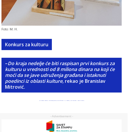
Foto: M. H.
Konkurs za kulturu
–
Do kraja nedelje će biti raspisan prvi konkurs za
kulturu u vrednosti od 8 miliona dinara na koji će
moći da se jave udruženja građana i istaknuti
poedinci iz oblasti kulture,
rekao je Branislav
Mitrović.
JAVNA RASPRAVA O PREDLOGU NACRTA STRATEGIJE RAZVOJA KULTURE UŽICA: RADITI NA UNAPREĐENJU IDENTITETA GRADA U NAREDNOM PERIODU
- Advertisement -