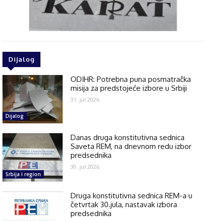
Dijalog
ODIHR: Potrebna puna posmatračka
misija za predstojeće izbore u Srbiji
31. jul 2026.
Dijalog
Danas druga konstitutivna sednica
Saveta REM, na dnevnom redu izbor
predsednika
30. jul 2026.
Srbija i region
Druga konstitutivna sednica REM-a u
četvrtak 30.jula, nastavak izbora
predsednika