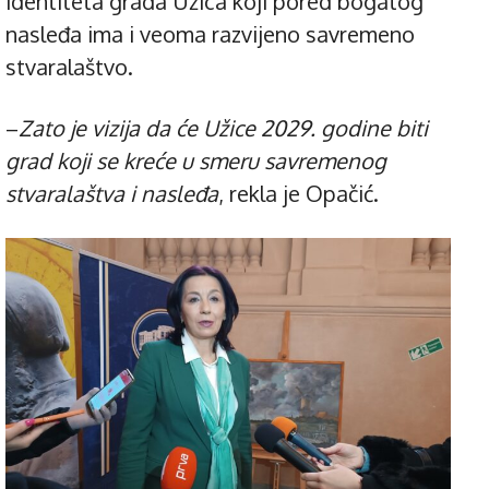
identiteta grada Užica koji pored bogatog
nasleđa ima i veoma razvijeno savremeno
stvaralaštvo.
–
Zato je vizija da će Užice 2029. godine biti
grad koji se kreće u smeru savremenog
stvaralaštva i nasleđa
, rekla je Opačić.