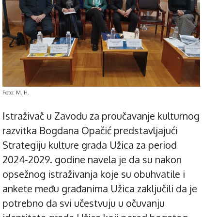
Foto: M. H.
Istraživač u Zavodu za proučavanje kulturnog
razvitka Bogdana Opačić predstavljajući
Strategiju kulture grada Užica za period
2024-2029. godine navela je da su nakon
opsežnog istraživanja koje su obuhvatile i
ankete među građanima Užica zaključili da je
potrebno da svi učestvuju u očuvanju