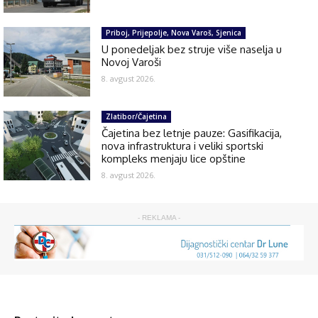
Priboj, Prijepolje, Nova Varoš, Sjenica
U ponedeljak bez struje više naselja u
Novoj Varoši
8. avgust 2026.
Zlatibor/Čajetina
Čajetina bez letnje pauze: Gasifikacija,
nova infrastruktura i veliki sportski
kompleks menjaju lice opštine
8. avgust 2026.
- REKLAMA -