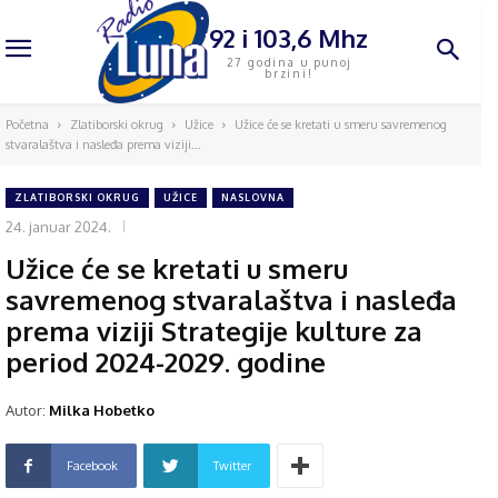
92 i 103,6 Mhz
27 godina u punoj
brzini!
Početna
Zlatiborski okrug
Užice
Užice će se kretati u smeru savremenog
stvaralaštva i nasleđa prema viziji...
ZLATIBORSKI OKRUG
UŽICE
NASLOVNA
24. januar 2024.
Užice će se kretati u smeru
savremenog stvaralaštva i nasleđa
prema viziji Strategije kulture za
period 2024-2029. godine
Autor:
Milka Hobetko
Facebook
Twitter