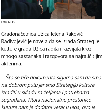
Foto: M. H.
Gradonačelnica Užica Jelena Raković
Radivojević je navela da se izrada Strategije
kulture grada Užica radila i razvijala kroz
mnogo sastanaka i razgovora sa najraličitijim
akterima.
–
Što se tiče dokumenta sigurna sam da smo
na dobrom putu jer smo Strategiju kulture
izradili u skladu sa željama i potrebama
sugrađana. Titula nacionalne prestonice
kulture nam je dodatni vetar u leđa, ovo je