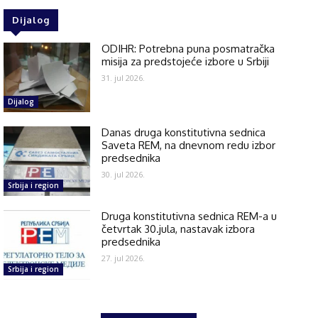
Dijalog
ODIHR: Potrebna puna posmatračka
misija za predstojeće izbore u Srbiji
31. jul 2026.
Dijalog
Danas druga konstitutivna sednica
Saveta REM, na dnevnom redu izbor
predsednika
30. jul 2026.
Srbija i region
Druga konstitutivna sednica REM-a u
četvrtak 30.jula, nastavak izbora
predsednika
27. jul 2026.
Srbija i region