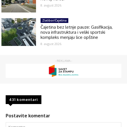
8. avgust 2026.
Zlatibor/Čajetina
Čajetina bez letnje pauze: Gasifikacija,
nova infrastruktura i veliki sportski
kompleks menjaju lice opštine
8. avgust 2026.
- REKLAMA -
431 komentari
Postavite komentar