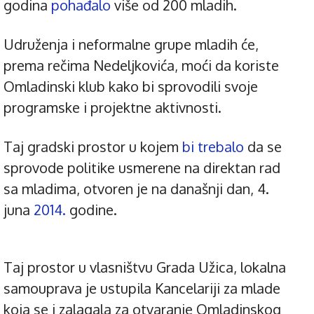
godina
pohađalo
više od 200 mladih.
Udruženja i neformalne grupe mladih će,
prema rečima Nedeljkovića, moći da koriste
Omladinski klub kako bi sprovodili svoje
programske i projektne aktivnosti.
Taj gradski prostor u kojem
bi trebalo
da se
sprovode politike usmerene na direktan rad
sa mladima, otvoren je na današnji dan, 4.
juna
2014.
godine.
Taj prostor u vlasništvu Grada Užica, lokalna
samouprava je ustupila Kancelariji za mlade
koja se i zalagala za otvaranje Omladinskog