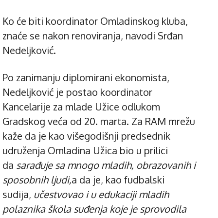
Ko će biti koordinator Omladinskog kluba,
znaće se nakon renoviranja, navodi Srđan
Nedeljković.
Po zanimanju diplomirani ekonomista,
Nedeljković je postao koordinator
Kancelarije za mlade Užice odlukom
Gradskog veća od 20. marta. Za RAM mrežu
kaže da je kao višegodišnji predsednik
udruženja Omladina Užica bio u prilici
da
sarađuje sa mnogo mladih, obrazovanih i
sposobnih ljudi,
a da je, kao fudbalski
sudija,
učestvovao i u edukaciji mladih
polaznika škola suđenja koje je sprovodila