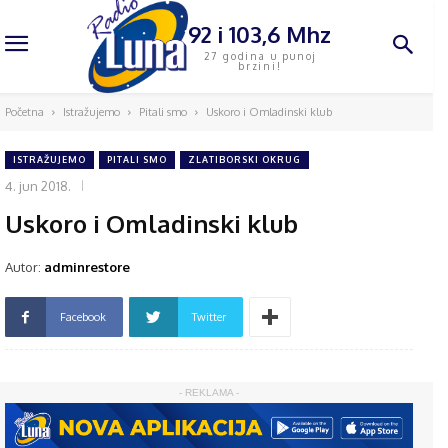
92 i 103,6 Mhz
27 godina u punoj
brzini!
Početna
Istražujemo
Pitali smo
Uskoro i Omladinski klub
ISTRAŽUJEMO
PITALI SMO
ZLATIBORSKI OKRUG
4. jun 2018.
Uskoro i Omladinski klub
Autor:
adminrestore
Facebook
Twitter
- REKLAMA -