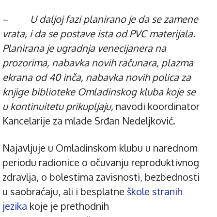
–
U daljoj fazi planirano je da se zamene
vrata, i da se postave ista od PVC materijala.
Planirana je ugradnja venecijanera na
prozorima, nabavka novih računara, plazma
ekrana od 40 inča, nabavka novih polica za
knjige biblioteke Omladinskog kluba koje se
u kontinuitetu prikupljaju,
navodi koordinator
Kancelarije za mlade Srđan Nedeljković.
Najavljuje u Omladinskom klubu u narednom
periodu radionice o očuvanju reproduktivnog
zdravlja, o bolestima zavisnosti, bezbednosti
u saobraćaju, ali i besplatne
škole stranih
jezika
koje je prethodnih