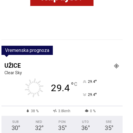
Vremenska prognoza
UŽICE
Clear Sky
°
29.4
°
C
29.4
°
29.4
38 %
3.8kmh
0 %
SUB
NED
PON
UTO
SRE
30
°
32
°
35
°
36
°
35
°