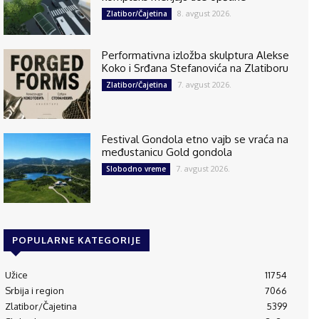
8. avgust 2026.
Zlatibor/Čajetina
Performativna izložba skulptura Alekse
Koko i Srđana Stefanovića na Zlatiboru
7. avgust 2026.
Zlatibor/Čajetina
Festival Gondola etno vajb se vraća na
međustanicu Gold gondola
7. avgust 2026.
Slobodno vreme
POPULARNE KATEGORIJE
Užice
11754
Srbija i region
7066
Zlatibor/Čajetina
5399