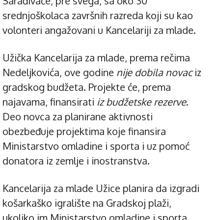
Sarađivaće, pre svega, sa oko 30
srednjoškolaca završnih razreda koji su kao
volonteri angažovani u Kancelariji za mlade.
Užička Kancelarija za mlade, prema rečima
Nedeljkovića, ove godine
nije dobila novac
iz
gradskog budžeta. Projekte će, prema
najavama, finansirati
iz budžetske rezerve
.
Deo novca za planirane aktivnosti
obezbeđuje projektima koje finansira
Ministarstvo omladine i sporta i uz pomoć
donatora iz zemlje i inostranstva.
Kancelarija za mlade Užice planira da izgradi
košarkaško igralište na Gradskoj plaži,
ukoliko im Ministarstvo omladine i sporta