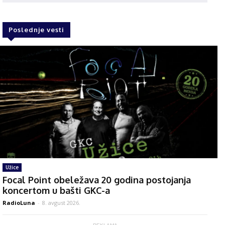
Poslednje vesti
Užice
Focal Point obeležava 20 godina postojanja
koncertom u bašti GKC-a
RadioLuna
-
8. avgust 2026.