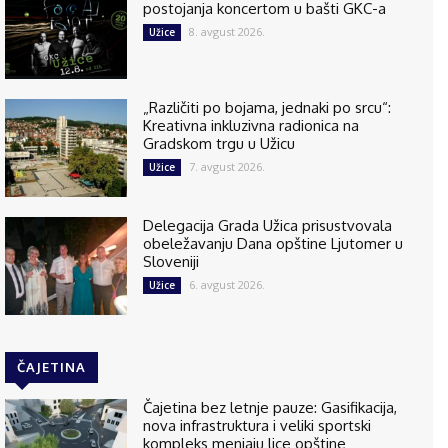
postojanja koncertom u bašti GKC-a
8. avgust 2026.
Užice
„Različiti po bojama, jednaki po srcu“:
Kreativna inkluzivna radionica na
Gradskom trgu u Užicu
7. avgust 2026.
Užice
Delegacija Grada Užica prisustvovala
obeležavanju Dana opštine Ljutomer u
Sloveniji
6. avgust 2026.
Užice
ČAJETINA
Čajetina bez letnje pauze: Gasifikacija,
nova infrastruktura i veliki sportski
kompleks menjaju lice opštine