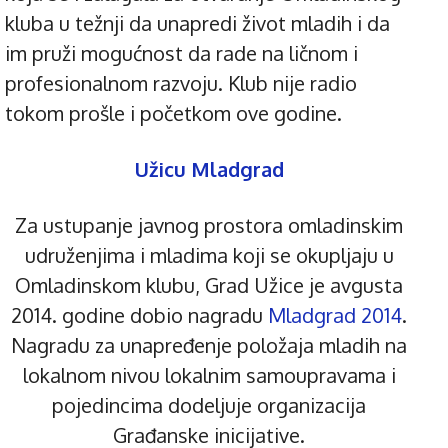
kluba u težnji da unapredi život mladih i da
im pruži mogućnost da rade na ličnom i
profesionalnom razvoju. Klub nije radio
tokom prošle i početkom ove godine.
Užicu Mladgrad
Za ustupanje javnog prostora omladinskim
udruženjima i mladima koji se okupljaju u
Omladinskom klubu, Grad Užice je avgusta
2014. godine dobio nagradu
Mladgrad 2014
.
Nagradu za unapređenje položaja mladih na
lokalnom nivou lokalnim samoupravama i
pojedincima dodeljuje organizacija
Građanske inicijative.