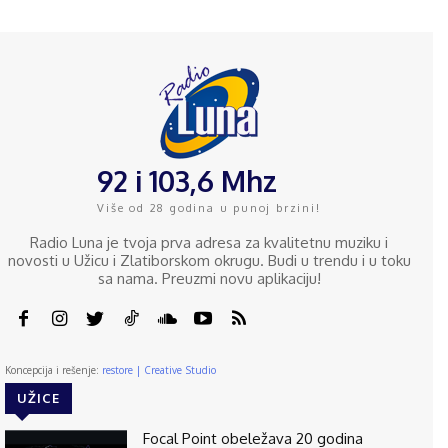
92 i 103,6 Mhz
Više od 28 godina u punoj brzini!
Radio Luna je tvoja prva adresa za kvalitetnu muziku i
novosti u Užicu i Zlatiborskom okrugu. Budi u trendu i u toku
sa nama. Preuzmi novu aplikaciju!
Koncepcija i rešenje:
restore | Creative Studio
UŽICE
Focal Point obeležava 20 godina