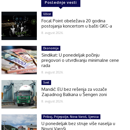
Poslednje vesti
Užice
Focal Point obeležava 20 godina
postojanja koncertom u bašti GKC-a
8. avgust 2026.
Ekonomija
Sindikat: U ponedeljak počinju
pregovori o utvrđivanju minimalne cene
rada
8. avgust 2026.
Svet
Mandić: EU bez rešenja za vozače
Zapadnog Balkana u Šengen zoni
8. avgust 2026.
Priboj, Prijepolje, Nova Varoš, Sjenica
U ponedeljak bez struje više naselja u
Novoj Varoši