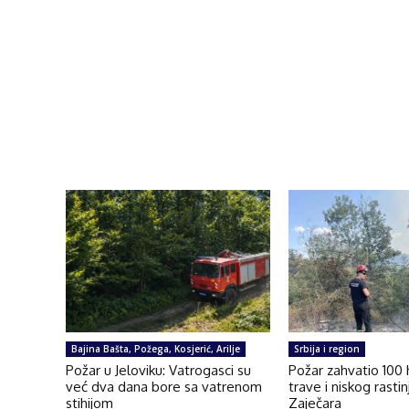
Bajina Bašta, Požega, Kosjerić, Arilje
Srbija i region
Požar u Jeloviku: Vatrogasci su
Požar zahvatio 100
već dva dana bore sa vatrenom
trave i niskog rasti
stihijom
Zaječara