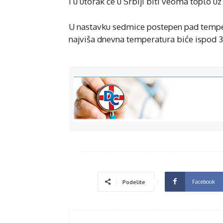
I u utorak će u Srbiji biti veoma toplo 
U nastavku sedmice postepen pad tempera
najviša dnevna temperatura biće ispod 
Facebook
Podelite