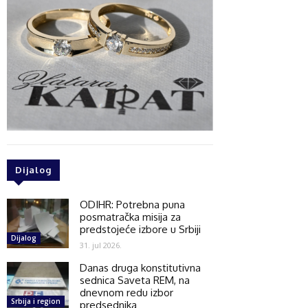
Dijalog
ODIHR: Potrebna puna
posmatračka misija za
predstojeće izbore u Srbiji
Dijalog
31. jul 2026.
Danas druga konstitutivna
sednica Saveta REM, na
dnevnom redu izbor
Srbija i region
predsednika