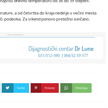
uz najvišu dnevnu temperaturu od 36 do 39 stepeni.
ture, a od četvrtka do kraja nedelje u većini mesta
30. podeoka. Za vikend ponovo pretežno sunčano.
- Advertisement -
Twitter
Pinterest
WhatsApp