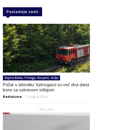
Poslednje vesti
Bajina Bašta, Požega, Kosjerić, Arilje
Požar u Jeloviku: Vatrogasci su već dva dana
bore sa vatrenom stihijom
RadioLuna
-
5. avgust 2026.
- REKLAMA -