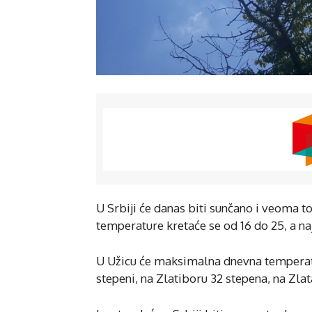
U Srbiji će danas biti sunčano i veoma to
temperature kretaće se od 16 do 25, a na
U Užicu će maksimalna dnevna temperatura
stepeni, na Zlatiboru 32 stepena, na Zlat