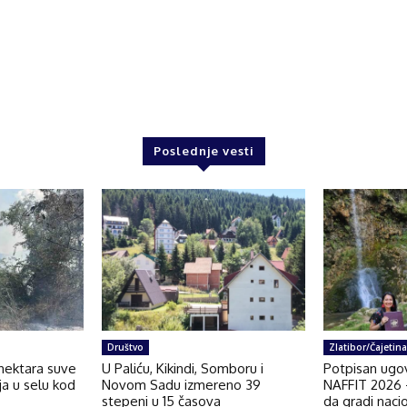
Poslednje vesti
Društvo
Zlatibor/Čajetina
 hektara suve
U Paliću, Kikindi, Somboru i
Potpisan ugov
nja u selu kod
Novom Sadu izmereno 39
NAFFIT 2026 –
stepeni u 15 časova
da gradi naci