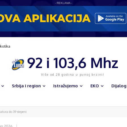
- REKLAMA -
kotika
92 i 103,6 Mhz
Više od 28 godina u punoj brzini!
Srbija i region
Istražujemo
EKO
Dijalog
atura do 39 stepeni
jun 2026.