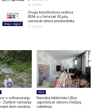
30. jul 2026.
Druga konstitutivna sednica
REM-a u četvrtak 30.jula,
nastavak izbora predsednika
Srbija i region
27. jul 2026.
Užice
or o sufinansiranju
Narodna biblioteka Užice
 Zlatibor nastavlja
započela je obnovu Dečjeg
onalni dom srpskog
odeljenja