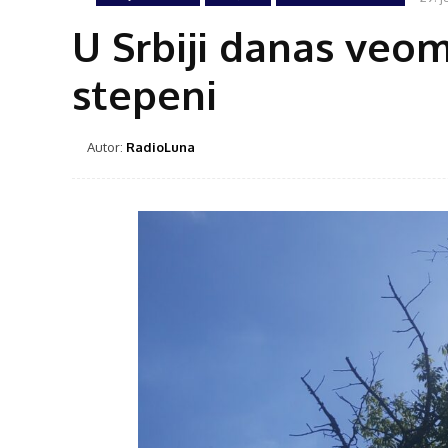
U Srbiji danas veo
stepeni
Autor:
RadioLuna