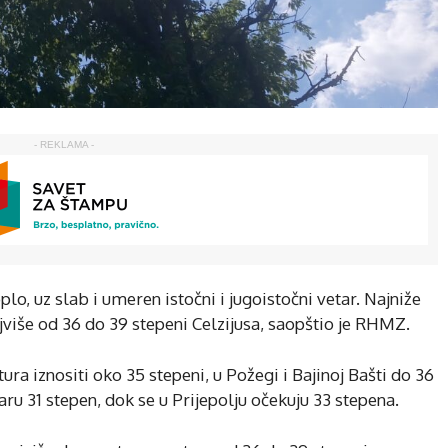
- REKLAMA -
plo, uz slab i umeren istočni i jugoistočni vetar. Najniže
jviše od 36 do 39 stepeni Celzijusa, saopštio je RHMZ.
 iznositi oko 35 stepeni, u Požegi i Bajinoj Bašti do 36
aru 31 stepen, dok se u Prijepolju očekuju 33 stepena.