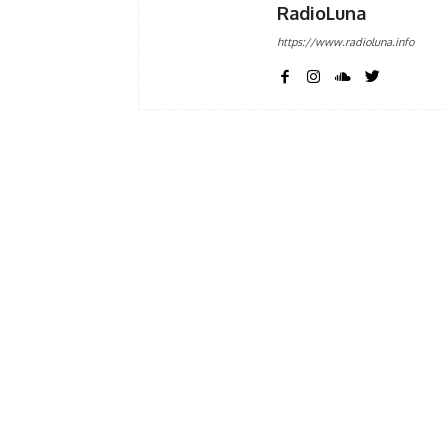
RadioLuna
https://www.radioluna.info