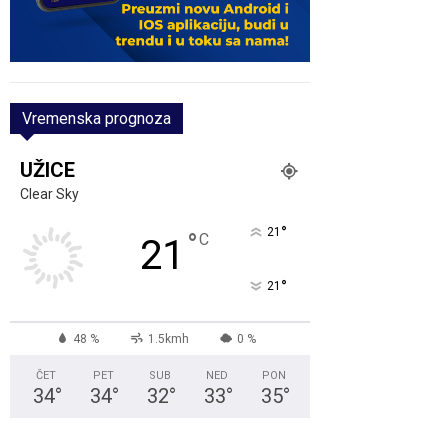
Vremenska prognoza
UŽICE
Clear Sky
°
21
°
C
21
°
21
48 %
1.5kmh
0 %
ČET
PET
SUB
NED
PON
34
°
34
°
32
°
33
°
35
°