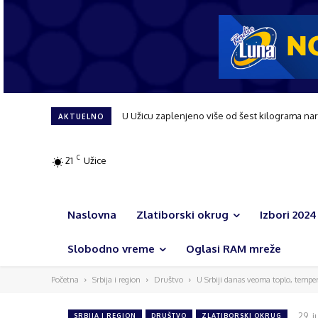
U Užicu zaplenjeno više od šest kilograma nar
AKTUELNO
C
21
Užice
Naslovna
Zlatiborski okrug
Izbori 2024
Slobodno vreme
Oglasi RAM mreže
Početna
Srbija i region
Društvo
U Srbiji danas veoma toplo, temper
29. 
SRBIJA I REGION
DRUŠTVO
ZLATIBORSKI OKRUG