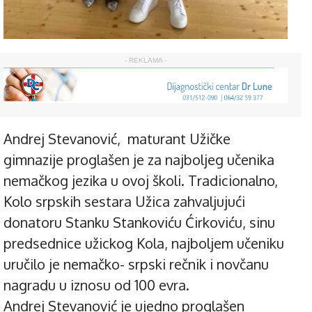
- REKLAMA -
Andrej Stevanović, maturant Užičke
gimnazije proglašen je za najboljeg učenika
nemačkog jezika u ovoj školi. Tradicionalno,
Kolo srpskih sestara Užica zahvaljujući
donatoru Stanku Stankoviću Ćirkoviću, sinu
predsednice užickog Kola, najboljem učeniku
uručilo je nemačko- srpski rečnik i novčanu
nagradu u iznosu od 100 evra.
Andrej Stevanović je ujedno proglašen