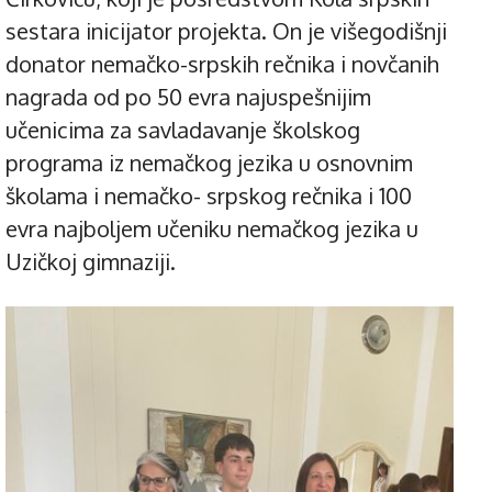
sestara inicijator projekta. On je višegodišnji
donator nemačko-srpskih rečnika i novčanih
nagrada od po 50 evra najuspešnijim
učenicima za savladavanje školskog
programa iz nemačkog jezika u osnovnim
školama i nemačko- srpskog rečnika i 100
evra najboljem učeniku nemačkog jezika u
Uzičkoj gimnaziji.