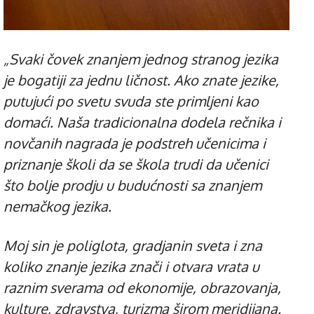
„Svaki čovek znanjem jednog stranog jezika
je bogatiji za jednu ličnost. Ako znate jezike,
putujući po svetu svuda ste primljeni kao
domaći. Naša tradicionalna dodela rečnika i
novčanih nagrada je podstreh učenicima i
priznanje školi da se škola trudi da učenici
što bolje prodju u budućnosti sa znanjem
nemačkog jezika.
Moj sin je poliglota, gradjanin sveta i zna
koliko znanje jezika znači i otvara vrata u
raznim sverama od ekonomije, obrazovanja,
kulture, zdravstva, turizma širom meridijana.