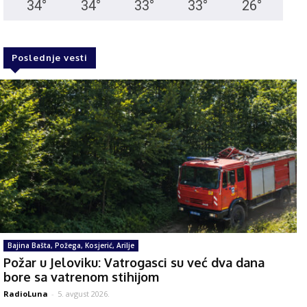
34
°
34
°
33
°
33
°
26
°
Poslednje vesti
Bajina Bašta, Požega, Kosjerić, Arilje
Požar u Jeloviku: Vatrogasci su već dva dana
bore sa vatrenom stihijom
RadioLuna
-
5. avgust 2026.