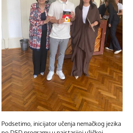
Podsetimo, inicijator učenja nemačkog jezika
po DSD programu u najstarijoj užičkoj