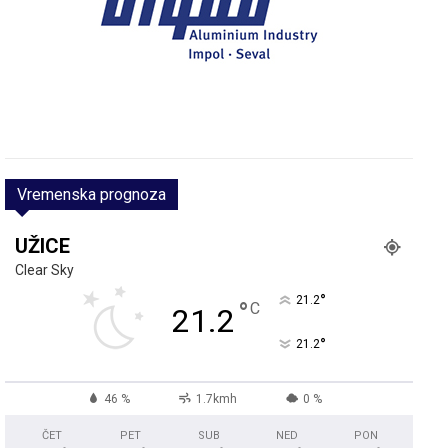
Vremenska prognoza
UŽICE
Clear Sky
°
21.2
°
C
21.2
°
21.2
46 %
1.7kmh
0 %
ČET
PET
SUB
NED
PON