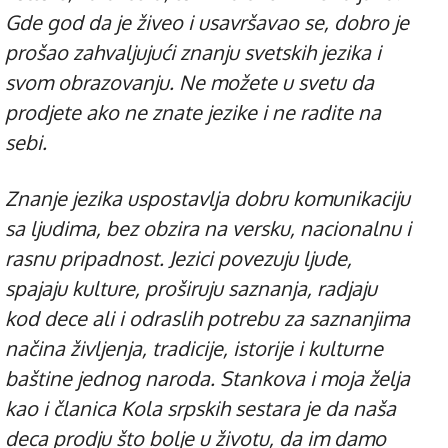
Gde god da je živeo i usavršavao se, dobro je
prošao zahvaljujući znanju svetskih jezika i
svom obrazovanju. Ne možete u svetu da
prodjete ako ne znate jezike i ne radite na
sebi.
Znanje jezika uspostavlja dobru komunikaciju
sa ljudima, bez obzira na versku, nacionalnu i
rasnu pripadnost. Jezici povezuju ljude,
spajaju kulture, proširuju saznanja, radjaju
kod dece ali i odraslih potrebu za saznanjima
načina življenja, tradicije, istorije i kulturne
baštine jednog naroda. Stankova i moja želja
kao i članica Kola srpskih sestara je da naša
deca prodju što bolje u životu, da im damo