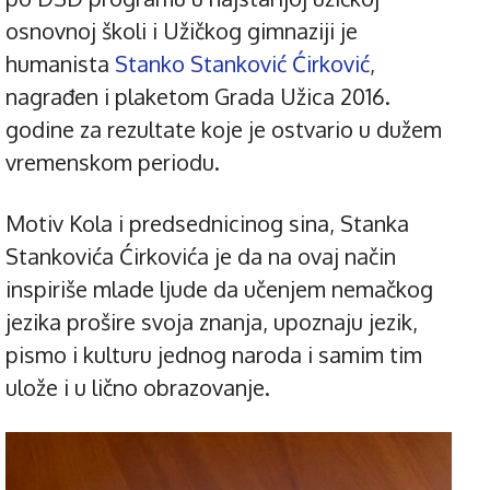
osnovnoj školi i Užičkog gimnaziji je
humanista
Stanko Stanković Ćirković
,
nagrađen i plaketom Grada Užica 2016.
godine za rezultate koje je ostvario u dužem
vremenskom periodu.
Motiv Kola i predsednicinog sina, Stanka
Stankovića Ćirkovića je da na ovaj način
inspiriše mlade ljude da učenjem nemačkog
jezika prošire svoja znanja, upoznaju jezik,
pismo i kulturu jednog naroda i samim tim
ulože i u lično obrazovanje.