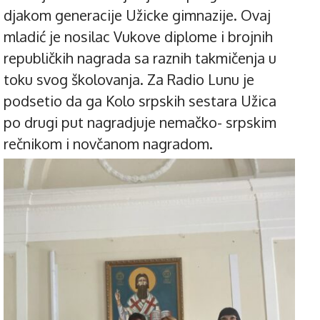
djakom generacije Užicke gimnazije. Ovaj
mladić je nosilac Vukove diplome i brojnih
republičkih nagrada sa raznih takmičenja u
toku svog školovanja. Za Radio Lunu je
podsetio da ga Kolo srpskih sestara Užica
po drugi put nagradjuje nemačko- srpskim
rečnikom i novčanom nagradom.