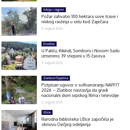
Srbija i region
Požar zahvatio 100 hektara suve trave i
niskog rastinja u selu kod Zaječara
5. avgust 2026.
Društvo
U Paliću, Kikindi, Somboru i Novom Sadu
izmereno 39 stepeni u 15 časova
5. avgust 2026.
Zlatibor/Čajetina
Potpisan ugovor o sufinansiranju NAFFIT
2026 – Zlatibor nastavlja da gradi
nacionalni dom srpskog filma i televizije
5. avgust 2026.
Užice
Narodna biblioteka Užice započela je
obnovu Dečjeg odeljenja