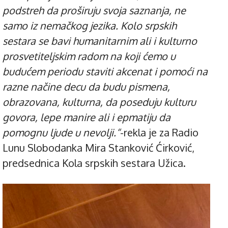
podstreh da proširuju svoja saznanja, ne
samo iz nemačkog jezika. Kolo srpskih
sestara se bavi humanitarnim ali i kulturno
prosvetiteljskim radom na koji ćemo u
budućem periodu staviti akcenat i pomoći na
razne načine decu da budu pismena,
obrazovana, kulturna, da poseduju kulturu
govora, lepe manire ali i epmatiju da
pomognu ljude u nevolji.“
-rekla je za Radio
Lunu Slobodanka Mira Stanković Ćirković,
predsednica Kola srpskih sestara Užica.