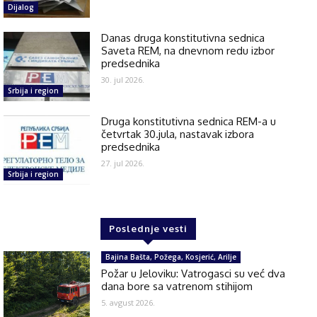
Dijalog
Danas druga konstitutivna sednica
Saveta REM, na dnevnom redu izbor
predsednika
30. jul 2026.
Srbija i region
Druga konstitutivna sednica REM-a u
četvrtak 30.jula, nastavak izbora
predsednika
27. jul 2026.
Srbija i region
Poslednje vesti
Bajina Bašta, Požega, Kosjerić, Arilje
Požar u Jeloviku: Vatrogasci su već dva
dana bore sa vatrenom stihijom
5. avgust 2026.