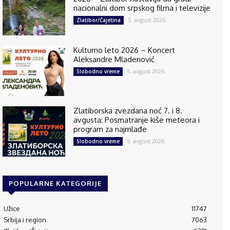
nacionalni dom srpskog filma i televizije
5. avgust 2026.
Zlatibor/Čajetina
Kulturno leto 2026 – Koncert
Aleksandre Mladenović
5. avgust 2026.
Slobodno vreme
Zlatiborska zvezdana noć 7. i 8.
avgusta: Posmatranje kiše meteora i
program za najmlađe
5. avgust 2026.
Slobodno vreme
POPULARNE KATEGORIJE
Užice
11747
Srbija i region
7063