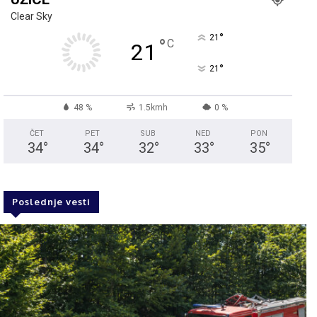
Clear Sky
°
21
°
C
21
°
21
48 %
1.5kmh
0 %
ČET
PET
SUB
NED
PON
34
°
34
°
32
°
33
°
35
°
Poslednje vesti