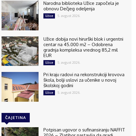
Narodna biblioteka Užice započela je
obnovu Dečjeg odeljenja
5. avgust 2026.
Užice
Užice dobija novi hirurški blok i urgentni
centar na 45.000 m2 – Odobrena
gradnja kompleksa vrednog 85,2 mil
EUR
5. avgust 2026.
Užice
Pri kraju radovi na rekonstrukciji krovova
škola, bolji uslovi za učenike u novoj
školskoj godini
5. avgust 2026.
Užice
ČAJETINA
Potpisan ugovor o sufinansiranju NAFFIT
2026 – Zlatibor nastavlja da gradi