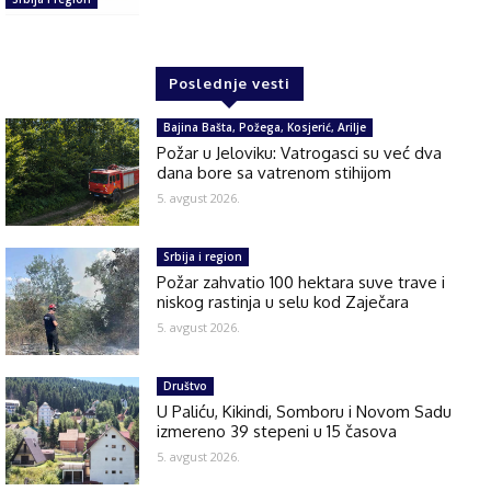
Poslednje vesti
Bajina Bašta, Požega, Kosjerić, Arilje
Požar u Jeloviku: Vatrogasci su već dva
dana bore sa vatrenom stihijom
5. avgust 2026.
Srbija i region
Požar zahvatio 100 hektara suve trave i
niskog rastinja u selu kod Zaječara
5. avgust 2026.
Društvo
U Paliću, Kikindi, Somboru i Novom Sadu
izmereno 39 stepeni u 15 časova
5. avgust 2026.