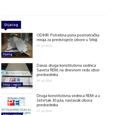
Dijalog
ODIHR: Potrebna puna posmatračka
misija za predstojeće izbore u Srbiji
31. jul 2026.
Dijalog
Danas druga konstitutivna sednica
Saveta REM, na dnevnom redu izbor
predsednika
30. jul 2026.
Srbija i region
Druga konstitutivna sednica REM-a u
četvrtak 30.jula, nastavak izbora
predsednika
27. jul 2026.
Srbija i region