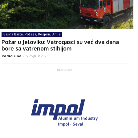
Bajina Bašta, Požega, Kosjerić, Arilje
Požar u Jeloviku: Vatrogasci su već dva dana
bore sa vatrenom stihijom
RadioLuna
-
5. avgust 2026.
- REKLAMA -