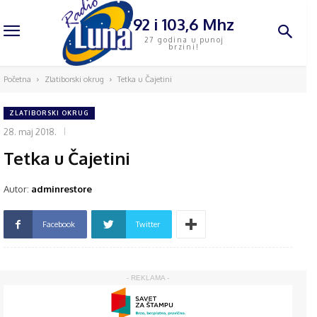
92 i 103,6 Mhz
27 godina u punoj
brzini!
Početna
Zlatiborski okrug
Tetka u Čajetini
ZLATIBORSKI OKRUG
28. maj 2018.
Tetka u Čajetini
Autor:
adminrestore
Facebook
Twitter
- REKLAMA -