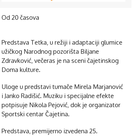
Od 20 časova
Predstava Tetka, u režiji i adaptaciji glumice
užičkog Narodnog pozorišta Biljane
Zdravković, večeras je na sceni čajetinskog
Doma kulture.
Uloge u predstavi tumače Mirela Marjanović
i Janko Radišić. Muziku i specijalne efekte
potpisuje Nikola Pejović, dok je organizator
Sportski centar Čajetina.
Predstava, premijerno izvedena 25.