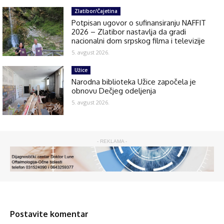
Zlatibor/Čajetina
Potpisan ugovor o sufinansiranju NAFFIT
2026 – Zlatibor nastavlja da gradi
nacionalni dom srpskog filma i televizije
5. avgust 2026.
Užice
Narodna biblioteka Užice započela je
obnovu Dečjeg odeljenja
5. avgust 2026.
- REKLAMA -
Postavite komentar