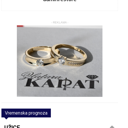
- REKLAMA -
Vremenska prognoza
UŽICE