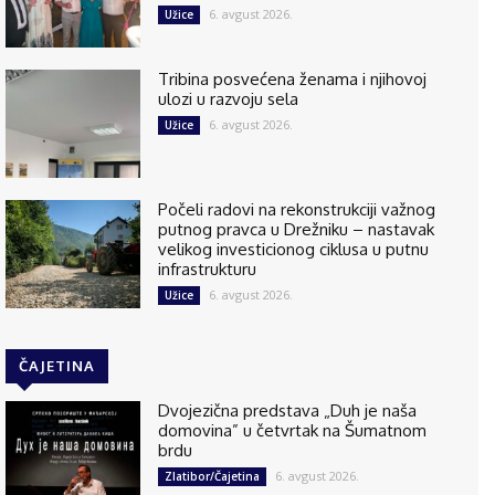
6. avgust 2026.
Užice
Tribina posvećena ženama i njihovoj
ulozi u razvoju sela
6. avgust 2026.
Užice
Počeli radovi na rekonstrukciji važnog
putnog pravca u Drežniku – nastavak
velikog investicionog ciklusa u putnu
infrastrukturu
6. avgust 2026.
Užice
ČAJETINA
Dvojezična predstava „Duh je naša
domovina” u četvrtak na Šumatnom
brdu
6. avgust 2026.
Zlatibor/Čajetina