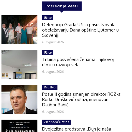
Poslednje vesti
Užice
Delegacija Grada Užica prisustvovala
obeležavanju Dana opštine Ljutomer u
Sloveniji
6. avgust 2026.
Užice
Tribina posvećena ženama i njihovoj
ulozi u razvoju sela
6. avgust 2026.
Društvo
Posle 11 godina smenjen direktor RGZ-a:
Borko Drašković odlazi, imenovan
Dalibor Babić
6. avgust 2026.
Zlatibor/Čajetina
Dvojezična predstava „Duh je naša