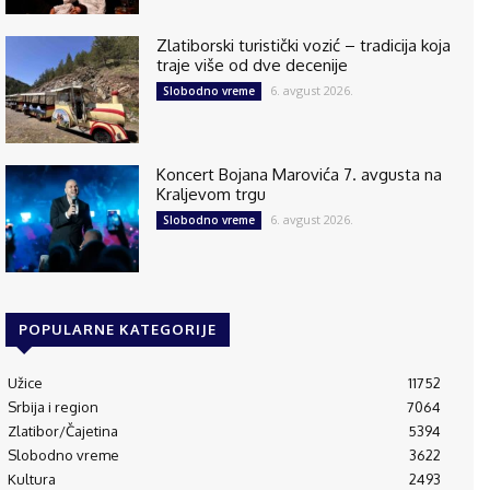
Zlatiborski turistički vozić – tradicija koja
traje više od dve decenije
6. avgust 2026.
Slobodno vreme
Koncert Bojana Marovića 7. avgusta na
Kraljevom trgu
6. avgust 2026.
Slobodno vreme
POPULARNE KATEGORIJE
Užice
11752
Srbija i region
7064
Zlatibor/Čajetina
5394
Slobodno vreme
3622
Kultura
2493