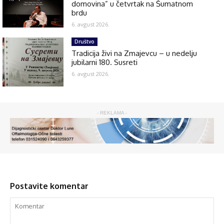
domovina” u četvrtak na Šumatnom
brdu
6. avgust 2026.
Društvo
Tradicija živi na Zmajevcu – u nedelju
jubilarni 180. Susreti
6. avgust 2026.
- REKLAMA -
Postavite komentar