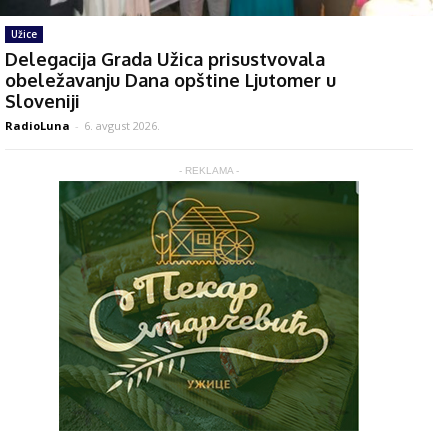
Užice
Delegacija Grada Užica prisustvovala
obeležavanju Dana opštine Ljutomer u
Sloveniji
RadioLuna
-
6. avgust 2026.
- REKLAMA -