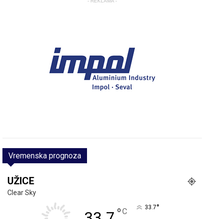
- REKLAMA -
Vremenska prognoza
UŽICE
Clear Sky
°
33.7
°
C
33.7