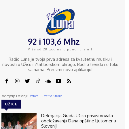
92 i 103,6 Mhz
Više od 28 godina u punoj brzini!
Radio Luna je tvoja prva adresa za kvalitetnu muziku i
novosti u Užicu i Zlatiborskom okrugu. Budi u trendu i u toku
sa nama. Preuzmi novu aplikaciju!
Koncepcija i rešenje:
restore | Creative Studio
UŽICE
Delegacija Grada Užica prisustvovala
obeležavanju Dana opštine Ljutomer u
Sloveniji