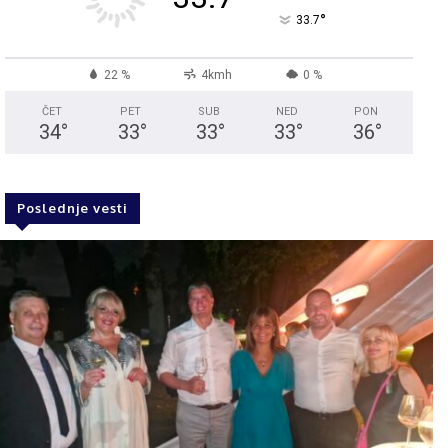
°
33.7
22 %
4kmh
0 %
ČET
PET
SUB
NED
PON
34
°
33
°
33
°
33
°
36
°
Poslednje vesti