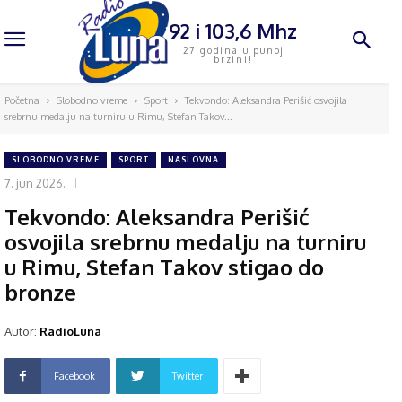
92 i 103,6 Mhz
27 godina u punoj
brzini!
Početna
Slobodno vreme
Sport
Tekvondo: Aleksandra Perišić osvojila
srebrnu medalju na turniru u Rimu, Stefan Takov...
SLOBODNO VREME
SPORT
NASLOVNA
7. jun 2026.
Tekvondo: Aleksandra Perišić
osvojila srebrnu medalju na turniru
u Rimu, Stefan Takov stigao do
bronze
Autor:
RadioLuna
Facebook
Twitter