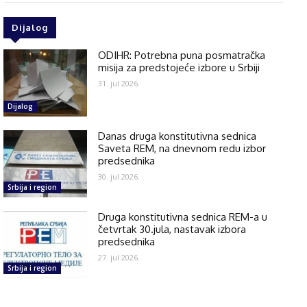
Dijalog
ODIHR: Potrebna puna posmatračka
misija za predstojeće izbore u Srbiji
31. jul 2026.
Dijalog
Danas druga konstitutivna sednica
Saveta REM, na dnevnom redu izbor
predsednika
30. jul 2026.
Srbija i region
Druga konstitutivna sednica REM-a u
četvrtak 30.jula, nastavak izbora
predsednika
27. jul 2026.
Srbija i region