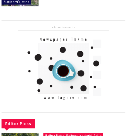
Zlatibor/Čajetina
- Advertisement -
Editor Picks
Bajina Bašta, Požega, Kosjerić, Arilje