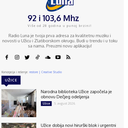
92 i 103,6 Mhz
Više od 28 godina u punoj brzini!
Radio Luna je tvoja prva adresa za kvalitetnu muziku i
novosti u Užicu i Zlatiborskom okrugu. Budi u trendu i u toku
sa nama. Preuzmi novu aplikaciju!
Koncepcija i rešenje:
restore | Creative Studio
UŽICE
Narodna biblioteka Užice započela je
obnovu Dečjeg odeljenja
5. avgust 2026.
Užice
Užice dobija novi hirurški blok i urgentni