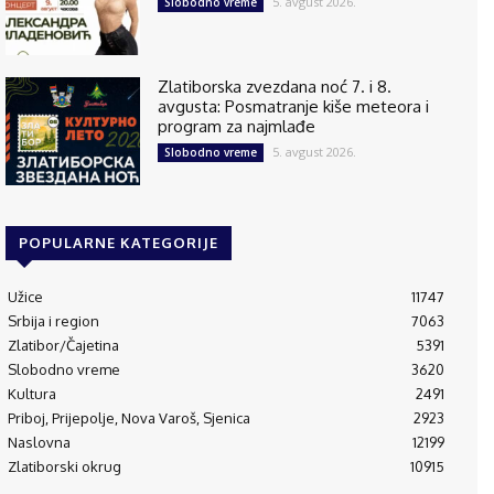
5. avgust 2026.
Slobodno vreme
Zlatiborska zvezdana noć 7. i 8.
avgusta: Posmatranje kiše meteora i
program za najmlađe
5. avgust 2026.
Slobodno vreme
POPULARNE KATEGORIJE
Užice
11747
Srbija i region
7063
Zlatibor/Čajetina
5391
Slobodno vreme
3620
Kultura
2491
Priboj, Prijepolje, Nova Varoš, Sjenica
2923
Naslovna
12199
Zlatiborski okrug
10915