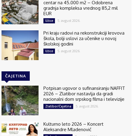
centar na 45.000 m2 – Odobrena
gradnja kompleksa vrednog 85,2 mil
EUR
5. avgust 2026.
Užice
Pri kraju radovi na rekonstrukciji krovova
škola, bolji uslovi za učenike u novoj
školskoj godini
5. avgust 2026.
Užice
ČAJETINA
Potpisan ugovor o sufinansiranju NAFFIT
2026 – Zlatibor nastavlja da gradi
nacionalni dom srpskog filma i televizije
5. avgust 2026.
Zlatibor/Čajetina
Kulturno leto 2026 – Koncert
Aleksandre Mladenović