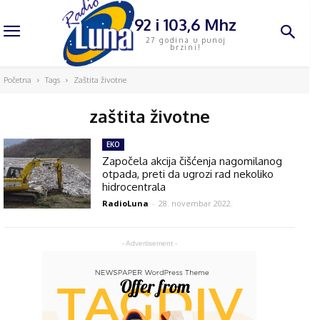
92 i 103,6 Mhz
27 godina u punoj
brzini!
Početna
Tags
Zaštita životne
zaštita životne
EKO
Započela akcija čišćenja nagomilanog
otpada, preti da ugrozi rad nekoliko
hidrocentrala
RadioLuna
-
28. novembar 2022.
- Advertisement -