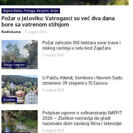
Bajina Bašta, Požega, Kosjerić, Arilje
Požar u Jeloviku: Vatrogasci su već dva dana
bore sa vatrenom stihijom
RadioLuna
-
5. avgust 2026.
Požar zahvatio 100 hektara suve trave i
niskog rastinja u selu kod Zaječara
5. avgust 2026.
Srbija i region
U Paliću, Kikindi, Somboru i Novom Sadu
izmereno 39 stepeni u 15 časova
5. avgust 2026.
Društvo
Potpisan ugovor o sufinansiranju NAFFIT
2026 – Zlatibor nastavlja da gradi
nacionalni dom srpskog filma i televizije
5. avgust 2026.