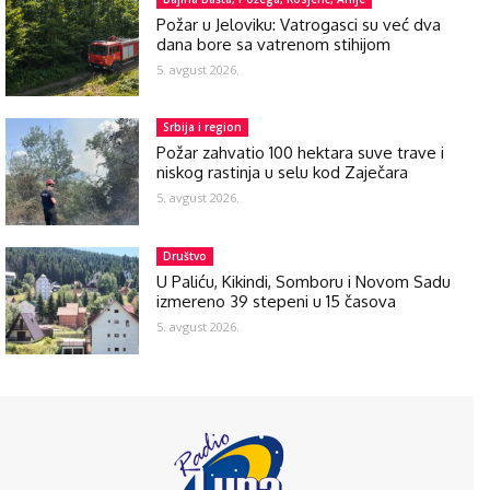
Požar u Jeloviku: Vatrogasci su već dva
dana bore sa vatrenom stihijom
5. avgust 2026.
Srbija i region
Požar zahvatio 100 hektara suve trave i
niskog rastinja u selu kod Zaječara
5. avgust 2026.
Društvo
U Paliću, Kikindi, Somboru i Novom Sadu
izmereno 39 stepeni u 15 časova
5. avgust 2026.