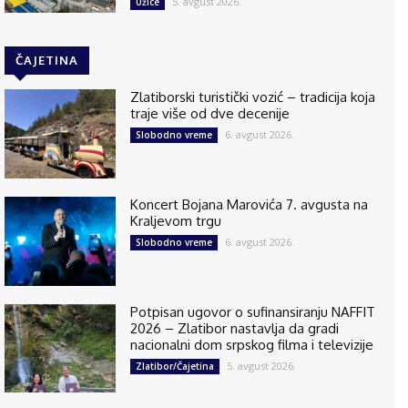
5. avgust 2026.
Užice
ČAJETINA
Zlatiborski turistički vozić – tradicija koja
traje više od dve decenije
6. avgust 2026.
Slobodno vreme
Koncert Bojana Marovića 7. avgusta na
Kraljevom trgu
6. avgust 2026.
Slobodno vreme
Potpisan ugovor o sufinansiranju NAFFIT
2026 – Zlatibor nastavlja da gradi
nacionalni dom srpskog filma i televizije
5. avgust 2026.
Zlatibor/Čajetina