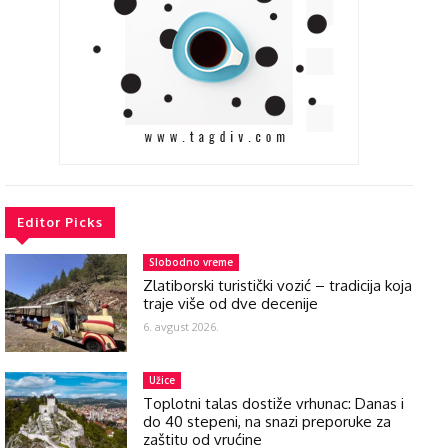
Editor Picks
Slobodno vreme
Zlatiborski turistički vozić – tradicija koja
traje više od dve decenije
6. avgust 2026.
Užice
Toplotni talas dostiže vrhunac: Danas i
do 40 stepeni, na snazi preporuke za
zaštitu od vrućine