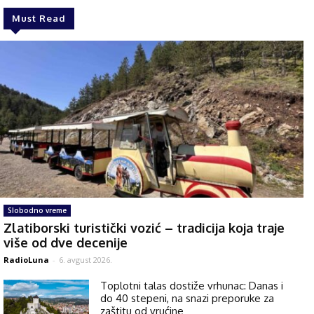
Must Read
Slobodno vreme
Zlatiborski turistički vozić – tradicija koja traje
više od dve decenije
RadioLuna
-
6. avgust 2026.
Toplotni talas dostiže vrhunac: Danas i
do 40 stepeni, na snazi preporuke za
zaštitu od vrućine