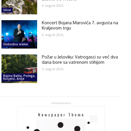
6. avgust 2026.
Užice
Koncert Bojana Marovića 7. avgusta na
Kraljevom trgu
6. avgust 2026.
Slobodno vreme
Požar u Jeloviku: Vatrogasci su već dva
dana bore sa vatrenom stihijom
5. avgust 2026.
Bajina Bašta, Požega,
Kosjerić, Arilje
- Advertisement -