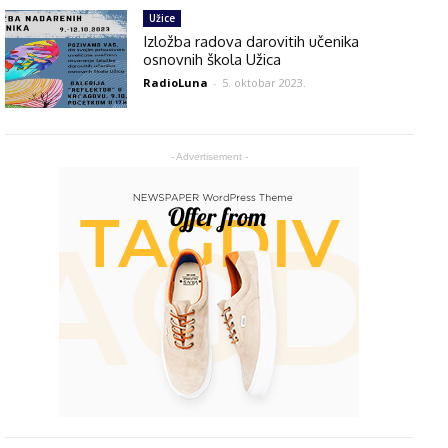
Užice
Izložba radova darovitih učenika
osnovnih škola Užica
RadioLuna
-
5. oktobar 2023.
- Advertisement -