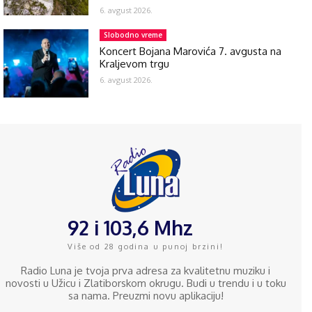
6. avgust 2026.
Slobodno vreme
Koncert Bojana Marovića 7. avgusta na
Kraljevom trgu
6. avgust 2026.
92 i 103,6 Mhz
Više od 28 godina u punoj brzini!
Radio Luna je tvoja prva adresa za kvalitetnu muziku i
novosti u Užicu i Zlatiborskom okrugu. Budi u trendu i u toku
sa nama. Preuzmi novu aplikaciju!