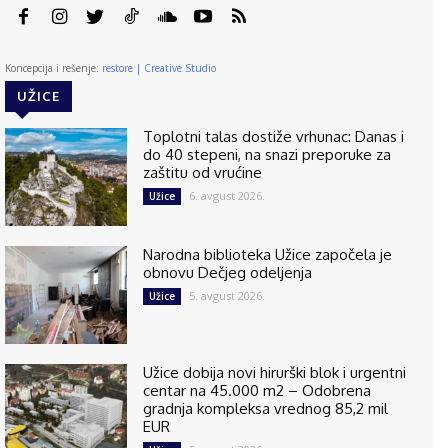
Koncepcija i rešenje:
restore | Creative Studio
UŽICE
Toplotni talas dostiže vrhunac: Danas i
do 40 stepeni, na snazi preporuke za
zaštitu od vrućine
6. avgust 2026.
Užice
Narodna biblioteka Užice započela je
obnovu Dečjeg odeljenja
5. avgust 2026.
Užice
Užice dobija novi hirurški blok i urgentni
centar na 45.000 m2 – Odobrena
gradnja kompleksa vrednog 85,2 mil
EUR