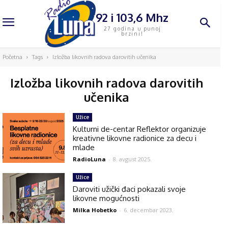
92 i 103,6 Mhz
27 godina u punoj
brzini!
Početna
Tags
Izložba likovnih radova darovitih učenika
Izložba likovnih radova darovitih
učenika
Užice
Kulturni de-centar Reflektor organizuje
kreativne likovne radionice za decu i
mlade
RadioLuna
-
8. avgust 2025.
Užice
Daroviti užički đaci pokazali svoje
likovne mogućnosti
Milka Hobetko
-
6. decembar 2023.