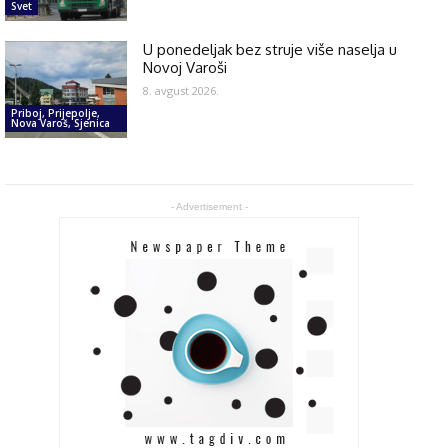
Svet
U ponedeljak bez struje više naselja u
Novoj Varoši
8. avgust 2026.
Priboj, Prijepolje,
Nova Varoš, Sjenica
- Advertisement -