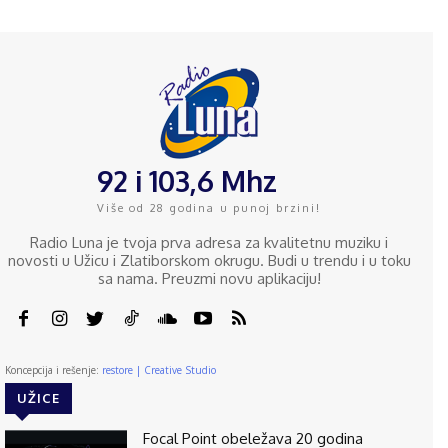
92 i 103,6 Mhz
Više od 28 godina u punoj brzini!
Radio Luna je tvoja prva adresa za kvalitetnu muziku i
novosti u Užicu i Zlatiborskom okrugu. Budi u trendu i u toku
sa nama. Preuzmi novu aplikaciju!
Koncepcija i rešenje:
restore | Creative Studio
UŽICE
Focal Point obeležava 20 godina