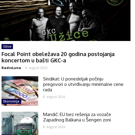
Užice
Focal Point obeležava 20 godina postojanja
koncertom u bašti GKC-a
RadioLuna
-
8. avgust 2026.
Sindikat: U ponedeljak počinju
pregovori o utvrđivanju minimalne cene
rada
8. avgust 2026.
Ekonomija
Mandić: EU bez rešenja za vozače
Zapadnog Balkana u Šengen zoni
8. avgust 2026.