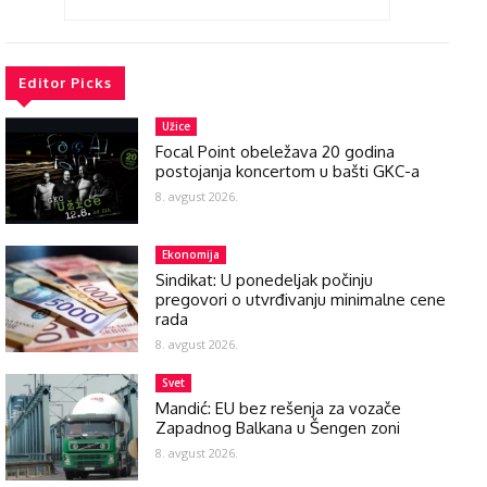
Editor Picks
Užice
Focal Point obeležava 20 godina
postojanja koncertom u bašti GKC-a
8. avgust 2026.
Ekonomija
Sindikat: U ponedeljak počinju
pregovori o utvrđivanju minimalne cene
rada
8. avgust 2026.
Svet
Mandić: EU bez rešenja za vozače
Zapadnog Balkana u Šengen zoni
8. avgust 2026.