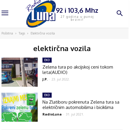
92 i 103,6 Mhz
27 godina u punoj
brzini!
Početna
Tags
Elektirčna vozila
elektirčna vozila
EKO
Zelena tura po akcijskoj ceni tokom
leta(AUDIO)
J.P.
-
23. jul 2022.
EKO
Na Zlatiboru pokrenuta Zelena tura sa
električnim automobilima i biciklima
RadioLuna
-
31. jul 2021.