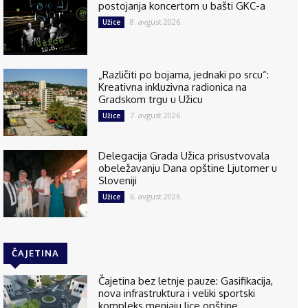
postojanja koncertom u bašti GKC-a
8. avgust 2026.
Užice
„Različiti po bojama, jednaki po srcu“:
Kreativna inkluzivna radionica na
Gradskom trgu u Užicu
7. avgust 2026.
Užice
Delegacija Grada Užica prisustvovala
obeležavanju Dana opštine Ljutomer u
Sloveniji
6. avgust 2026.
Užice
ČAJETINA
Čajetina bez letnje pauze: Gasifikacija,
nova infrastruktura i veliki sportski
kompleks menjaju lice opštine