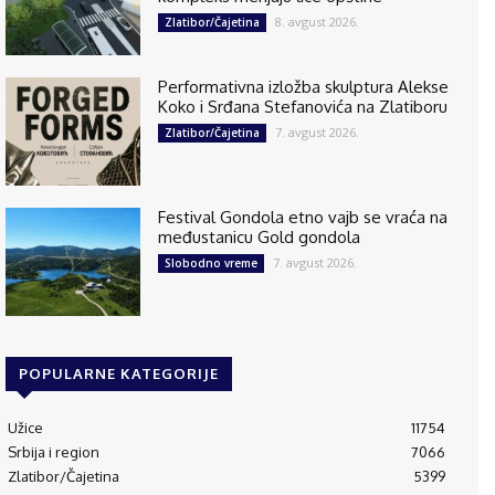
8. avgust 2026.
Zlatibor/Čajetina
Performativna izložba skulptura Alekse
Koko i Srđana Stefanovića na Zlatiboru
7. avgust 2026.
Zlatibor/Čajetina
Festival Gondola etno vajb se vraća na
međustanicu Gold gondola
7. avgust 2026.
Slobodno vreme
POPULARNE KATEGORIJE
Užice
11754
Srbija i region
7066
Zlatibor/Čajetina
5399