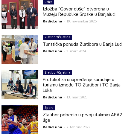
Užice
Izložba “Govor duše” otvorena u
Muzeju Republike Srpske u Banjaluci
RadioLuna
-
19. novembar 2025.
Zlatibor/Čajetina
Turistička ponuda Zlatibora u Banja Luci
RadioLuna
-
3. mart 2024.
Zlatibor/Čajetina
Protokol za unapređenje saradnje u
turizmu između TO Zlatibor i TO Banja
Luka
RadioLuna
-
13. mart 2023.
Sport
Zlatibor pobedio u prvoj utakmici ABA2
lige
RadioLuna
-
7. februar 2022.