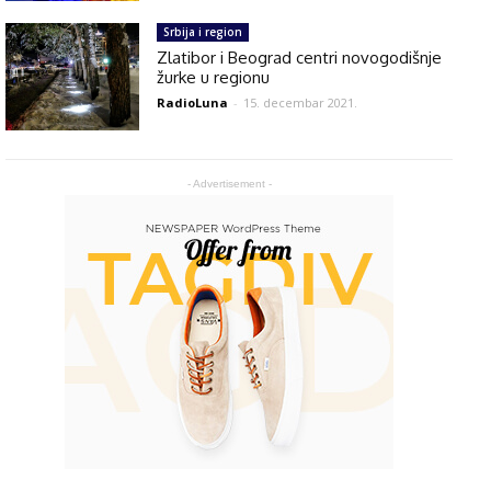
Srbija i region
Zlatibor i Beograd centri novogodišnje
žurke u regionu
RadioLuna
-
15. decembar 2021.
- Advertisement -