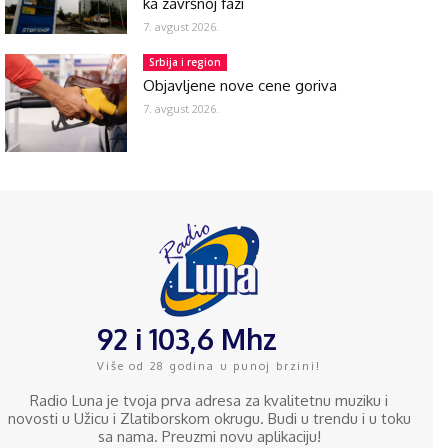
ka završnoj fazi
7. avgust 2026.
Srbija i region
Objavljene nove cene goriva
7. avgust 2026.
92 i 103,6 Mhz
Više od 28 godina u punoj brzini!
Radio Luna je tvoja prva adresa za kvalitetnu muziku i
novosti u Užicu i Zlatiborskom okrugu. Budi u trendu i u toku
sa nama. Preuzmi novu aplikaciju!