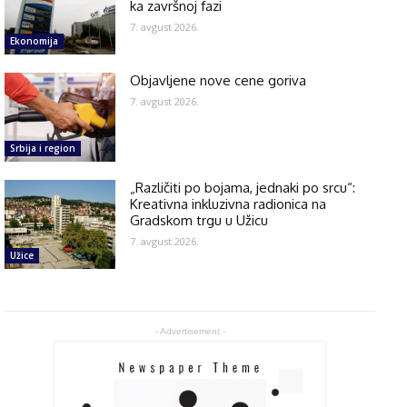
ka završnoj fazi
7. avgust 2026.
Ekonomija
Objavljene nove cene goriva
7. avgust 2026.
Srbija i region
„Različiti po bojama, jednaki po srcu“:
Kreativna inkluzivna radionica na
Gradskom trgu u Užicu
7. avgust 2026.
Užice
- Advertisement -