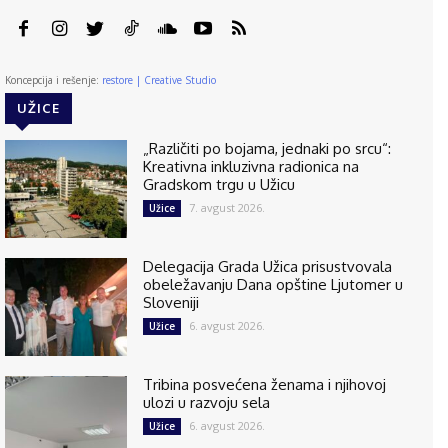
Koncepcija i rešenje:
restore | Creative Studio
UŽICE
„Različiti po bojama, jednaki po srcu“:
Kreativna inkluzivna radionica na
Gradskom trgu u Užicu
7. avgust 2026.
Užice
Delegacija Grada Užica prisustvovala
obeležavanju Dana opštine Ljutomer u
Sloveniji
6. avgust 2026.
Užice
Tribina posvećena ženama i njihovoj
ulozi u razvoju sela
6. avgust 2026.
Užice