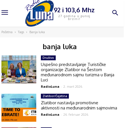
92 i 103,6 Mhz
27 godina u punoj
brzini!
Početna
Tags
Banja luka
banja luka
Društvo
Uspešno predstavljanje Turističke
organizacije Zlatibor na Šestom
međunarodnom sajmu turizma u Banja
Luci
RadioLuna
-
2. mart 2026.
Zlatibor/Čajetina
Zlatibor nastavlja promotivne
aktivnosti na međunarodnim sajmovima
RadioLuna
-
26. februar 2026.