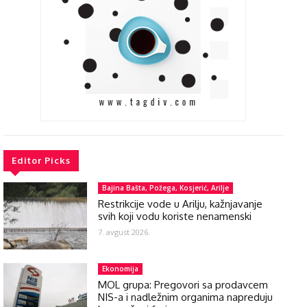
Editor Picks
Bajina Bašta, Požega, Kosjerić, Arilje
Restrikcije vode u Arilju, kažnjavanje
svih koji vodu koriste nenamenski
7. avgust 2026.
Ekonomija
MOL grupa: Pregovori sa prodavcem
NIS-a i nadležnim organima napreduju