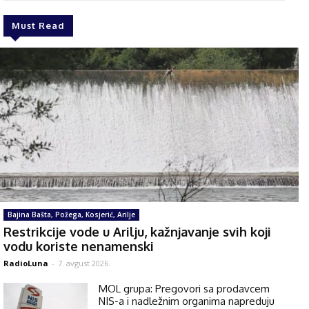
Must Read
Bajina Bašta, Požega, Kosjerić, Arilje
Restrikcije vode u Arilju, kažnjavanje svih koji
vodu koriste nenamenski
RadioLuna
-
7. avgust 2026.
MOL grupa: Pregovori sa prodavcem
NIS-a i nadležnim organima napreduju