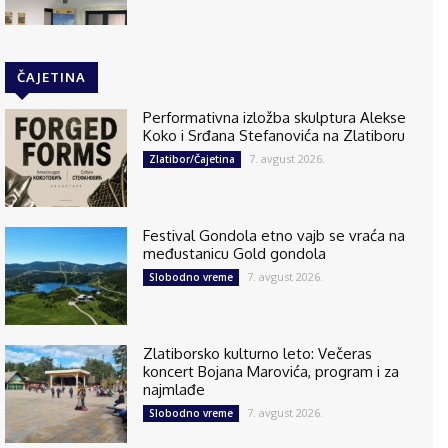
ČAJETINA
Performativna izložba skulptura Alekse
Koko i Srđana Stefanovića na Zlatiboru
7. avgust 2026.
Zlatibor/Čajetina
Festival Gondola etno vajb se vraća na
međustanicu Gold gondola
7. avgust 2026.
Slobodno vreme
Zlatiborsko kulturno leto: Večeras
koncert Bojana Marovića, program i za
najmlađe
7. avgust 2026.
Slobodno vreme