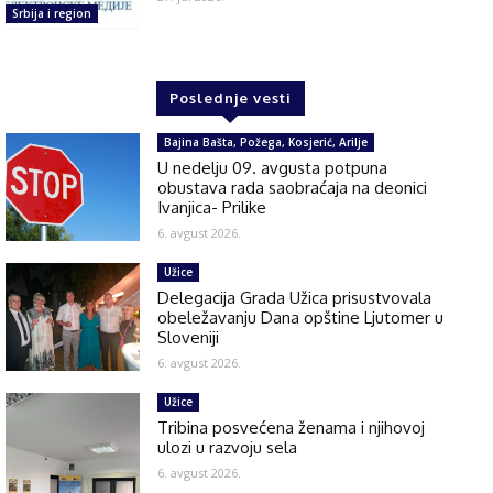
Srbija i region
Poslednje vesti
Bajina Bašta, Požega, Kosjerić, Arilje
U nedelju 09. avgusta potpuna
obustava rada saobraćaja na deonici
Ivanjica- Prilike
6. avgust 2026.
Užice
Delegacija Grada Užica prisustvovala
obeležavanju Dana opštine Ljutomer u
Sloveniji
6. avgust 2026.
Užice
Tribina posvećena ženama i njihovoj
ulozi u razvoju sela
6. avgust 2026.