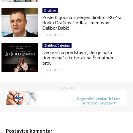
Društvo
Posle 11 godina smenjen direktor RGZ-a:
Borko Drašković odlazi, imenovan
Dalibor Babić
6. avgust 2026.
Zlatibor/Čajetina
Dvojezična predstava „Duh je naša
domovina” u četvrtak na Šumatnom
brdu
6. avgust 2026.
- REKLAMA -
Postavite komentar