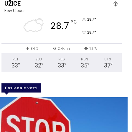
UŽICE
Few Clouds
°
28.7
°
C
28.7
°
28.7
34 %
2.4kmh
12 %
PET
SUB
NED
PON
UTO
33
°
32
°
33
°
35
°
37
°
Poslednje vesti