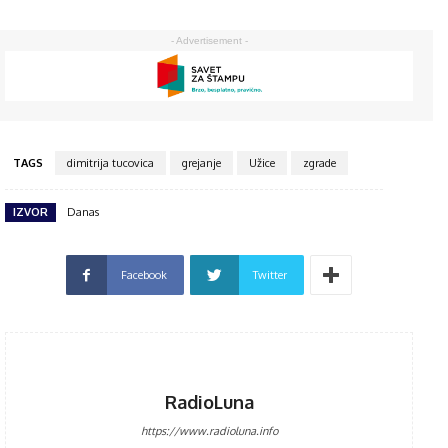
- Advertisement -
TAGS
dimitrija tucovica
grejanje
Užice
zgrade
IZVOR
Danas
Facebook
Twitter
RadioLuna
https://www.radioluna.info