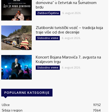
domovina” u četvrtak na Šumatnom
brdu
6. avgust 2026.
Zlatibor/Čajetina
Zlatiborski turistički vozić – tradicija koja
traje više od dve decenije
6. avgust 2026.
Slobodno vreme
Koncert Bojana Marovića 7. avgusta na
Kraljevom trgu
6. avgust 2026.
Slobodno vreme
POPULARNE KATEGORIJE
Užice
11752
Srbija i region
7064