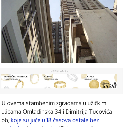
- REKLAMA -
U dvema stambenim zgradama u užičkim
ulicama Omladinska 34 i Dimitrija Tucovića
bb,
koje su juče u 18 časova ostale bez