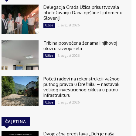
Delegacija Grada Užica prisustvovala
obeležavanju Dana opštine Ljutomer u
Sloveniji
6. avgust 2026.
Užice
Tribina posvećena ženama i njihovoj
ulozi u razvoju sela
6. avgust 2026.
Užice
Počeli radovi na rekonstrukciji važnog
putnog pravca u Drežniku – nastavak
velikog investicionog ciklusa u putnu
infrastrukturu
6. avgust 2026.
Užice
ČAJETINA
Dvojezična predstava „Duh je naša