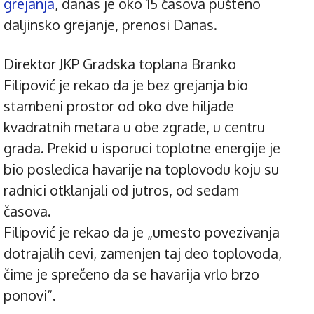
grejanja
, danas je oko 15 časova pušteno
daljinsko grejanje, prenosi Danas.
Direktor JKP Gradska toplana Branko
Filipović je rekao da je bez grejanja bio
stambeni prostor od oko dve hiljade
kvadratnih metara u obe zgrade, u centru
grada. Prekid u isporuci toplotne energije je
bio posledica havarije na toplovodu koju su
radnici otklanjali od jutros, od sedam
časova.
Filipović je rekao da je „umesto povezivanja
dotrajalih cevi, zamenjen taj deo toplovoda,
čime je sprečeno da se havarija vrlo brzo
ponovi“.