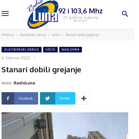
92 i 103,6 Mhz
27 godina u punoj
brzini!
Početna
Zlatiborski okrug
Užice
Stanari dobili grejanje
ZLATIBORSKI OKRUG
UŽICE
NASLOVNA
6. februar 2022.
Stanari dobili grejanje
Autor:
RadioLuna
Facebook
Twitter