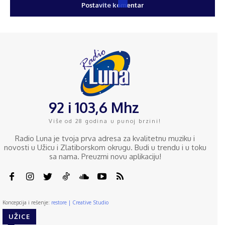
92 i 103,6 Mhz
Više od 28 godina u punoj brzini!
Radio Luna je tvoja prva adresa za kvalitetnu muziku i
novosti u Užicu i Zlatiborskom okrugu. Budi u trendu i u toku
sa nama. Preuzmi novu aplikaciju!
Koncepcija i rešenje:
restore | Creative Studio
UŽICE