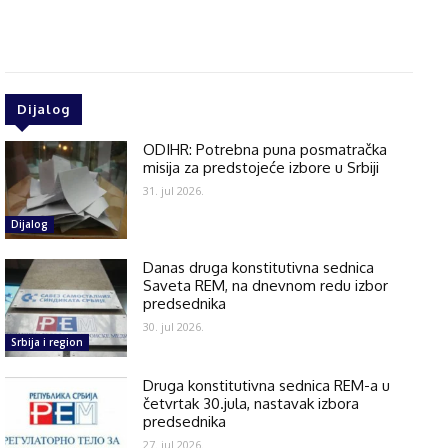
Dijalog
ODIHR: Potrebna puna posmatračka
misija za predstojeće izbore u Srbiji
31. jul 2026.
Dijalog
Danas druga konstitutivna sednica
Saveta REM, na dnevnom redu izbor
predsednika
30. jul 2026.
Srbija i region
Druga konstitutivna sednica REM-a u
četvrtak 30.jula, nastavak izbora
predsednika
27. jul 2026.