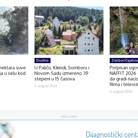
Društvo
Zlatibor/Čajetina
 hektara suve
U Paliću, Kikindi, Somboru i
Potpisan ugov
nja u selu kod
Novom Sadu izmereno 39
NAFFIT 2026 –
stepeni u 15 časova
da gradi naci
filma i televiz
5. avgust 2026.
5. avgust 2026.
- REKLAMA -