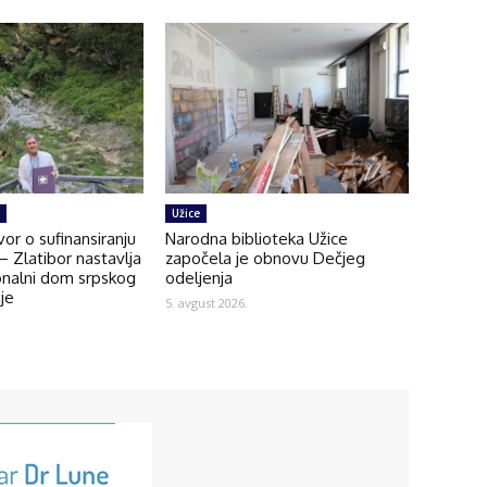
Užice
or o sufinansiranju
Narodna biblioteka Užice
 Zlatibor nastavlja
započela je obnovu Dečjeg
onalni dom srpskog
odeljenja
ije
5. avgust 2026.