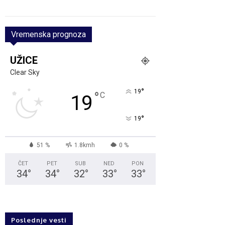
Vremenska prognoza
UŽICE
Clear Sky
°
19
°
C
19
°
19
51 %
1.8kmh
0 %
ČET
PET
SUB
NED
PON
34
°
34
°
32
°
33
°
33
°
Poslednje vesti