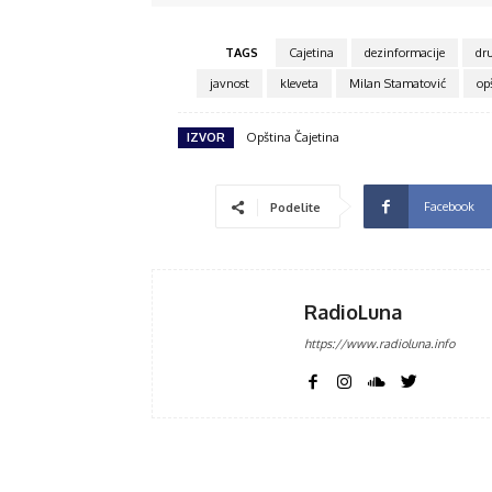
TAGS
Cajetina
dezinformacije
dr
javnost
kleveta
Milan Stamatović
op
IZVOR
Opština Čajetina
Facebook
Podelite
RadioLuna
https://www.radioluna.info