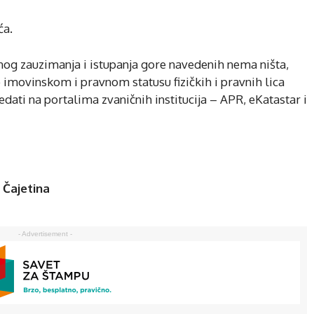
ća.
nog zauzimanja i istupanja gore navedenih nema ništa,
o imovinskom i pravnom statusu fizičkih i pravnih lica
ati na portalima zvaničnih institucija – APR, eKatastar i
 Čajetina
- Advertisement -