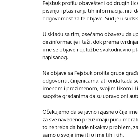
Fejsbuk profilu obavešteni od drugih lica
pisanju i plasiranju tih informacija, niti
odgovornost za te objave. Sud je u sudsk
U skladu sa tim, osećamo obavezu da up
dezinformacije i laži, dok prema tvrdnj
ime se objave i optužbe svakodnevno plasi
napisanog.
Na objave sa Fejsbuk profila grupe građ
odgovoriti, činjenicama, ali onda kada se
imenom i prezimenom, svojim likom i ličn
saopšte građanima da su upravo oni auto
Očekujemo da se javno izjasne u čije ime
za sve navedeno preuzimaju punu moralnu
to ne treba da bude nikakav problem, zar 
samo u svoje ime ili u ime tih i tih.