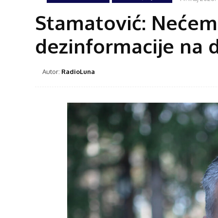
Stamatović: Nećemo
dezinformacije na
Autor:
RadioLuna