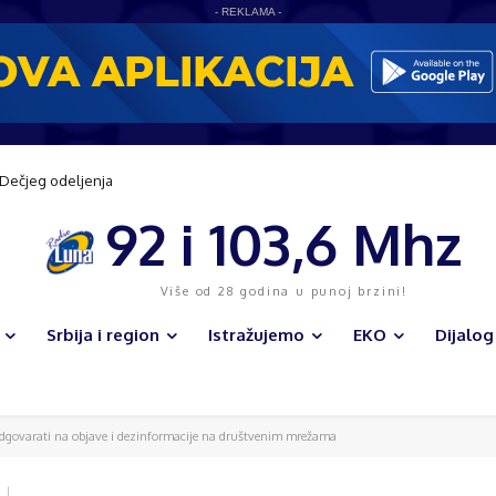
- REKLAMA -
entar na 45.000 m2 – Odobrena gradnja kompleksa vrednog 85,2 mil EUR
92 i 103,6 Mhz
Više od 28 godina u punoj brzini!
Srbija i region
Istražujemo
EKO
Dijalog
dgovarati na objave i dezinformacije na društvenim mrežama