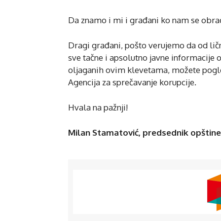
Da znamo i mi i građani ko nam se obra
Dragi građani, pošto verujemo da od lič
sve tačne i apsolutno javne informacije 
oljaganih ovim klevetama, možete pogled
Agencija za sprečavanje korupcije.
Hvala na pažnji!
Milan Stamatović, predsednik opštine