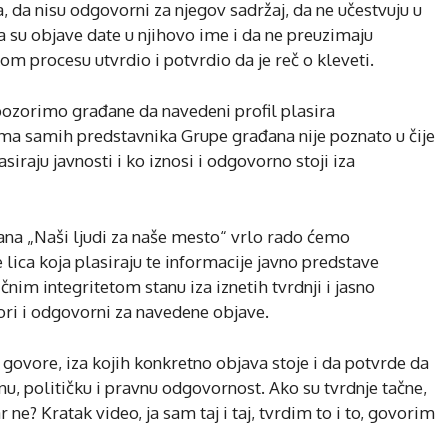
, da nisu odgovorni za njegov sadržaj, da ne učestvuju u
 da su objave date u njihovo ime i da ne preuzimaju
om procesu utvrdio i potvrdio da je reč o kleveti.
ozorimo građane da navedeni profil plasira
ama samih predstavnika Grupe građana nije poznato u čije
raju javnosti i ko iznosi i odgovorno stoji iza
ana „Naši ljudi za naše mesto“ vrlo rado ćemo
 lica koja plasiraju te informacije javno predstave
im integritetom stanu iza iznetih tvrdnji i jasno
ri i odgovorni za navedene objave.
 govore, iza kojih konkretno objava stoje i da potvrde da
, političku i pravnu odgovornost. Ako su tvrdnje tačne,
ne? Kratak video, ja sam taj i taj, tvrdim to i to, govorim