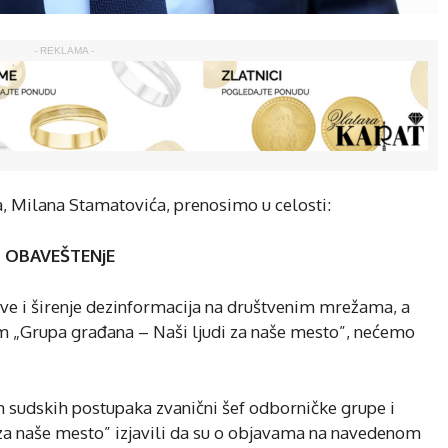
- REKLAMA -
, Milana Stamatovića, prenosimo u celosti:
NO OBAVEŠTENjE
e i širenje dezinformacija na društvenim mrežama, a
om „Grupa građana – Naši ljudi za naše mesto”, nećemo
skih postupaka zvanični šef odborničke grupe i
 za naše mesto” izjavili da su o objavama na navedenom