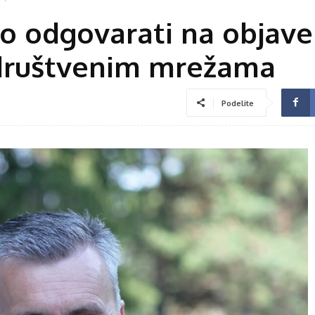
 odgovarati na objave 
 društvenim mrežama
Podelite