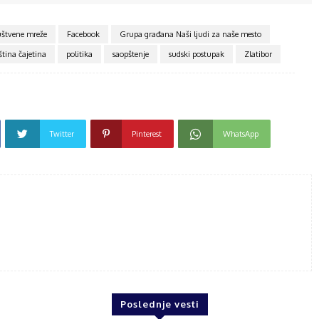
uštvene mreže
Facebook
Grupa građana Naši ljudi za naše mesto
ština čajetina
politika
saopštenje
sudski postupak
Zlatibor
Twitter
Pinterest
WhatsApp
Poslednje vesti