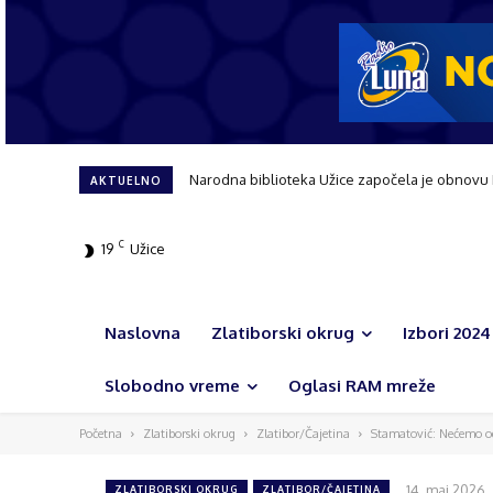
Užice dobija novi hirurški blok i urgentni c
AKTUELNO
C
19
Užice
Naslovna
Zlatiborski okrug
Izbori 2024
Slobodno vreme
Oglasi RAM mreže
Početna
Zlatiborski okrug
Zlatibor/Čajetina
Stamatović: Nećemo o
14. maj 2026.
ZLATIBORSKI OKRUG
ZLATIBOR/ČAJETINA