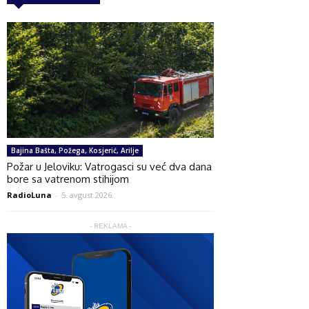
Bajina Bašta, Požega, Kosjerić, Arilje
Požar u Jeloviku: Vatrogasci su već dva dana
bore sa vatrenom stihijom
RadioLuna
-
5. avgust 2026.
- REKLAMA -