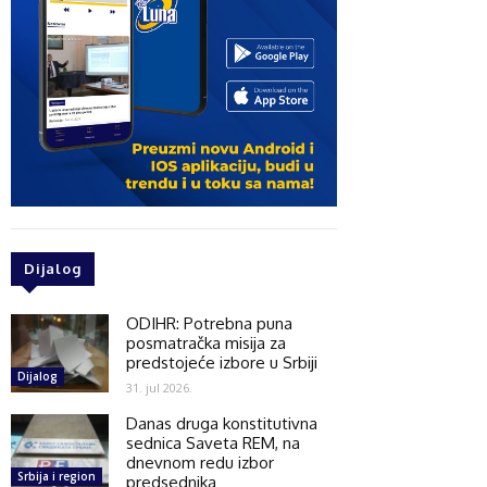
Dijalog
ODIHR: Potrebna puna
posmatračka misija za
predstojeće izbore u Srbiji
Dijalog
31. jul 2026.
Danas druga konstitutivna
sednica Saveta REM, na
dnevnom redu izbor
Srbija i region
predsednika