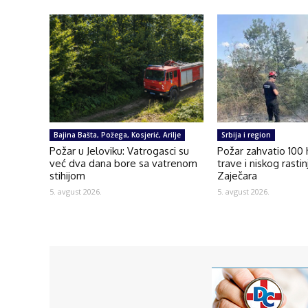
Bajina Bašta, Požega, Kosjerić, Arilje
Srbija i region
Požar u Jeloviku: Vatrogasci su
Požar zahvatio 100
već dva dana bore sa vatrenom
trave i niskog rasti
stihijom
Zaječara
5. avgust 2026.
5. avgust 2026.