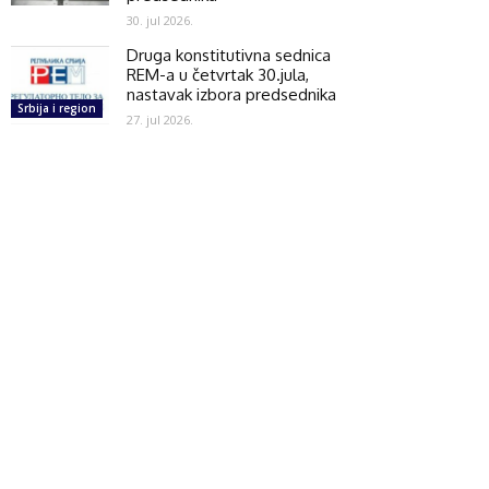
30. jul 2026.
Druga konstitutivna sednica
REM-a u četvrtak 30.jula,
nastavak izbora predsednika
Srbija i region
27. jul 2026.