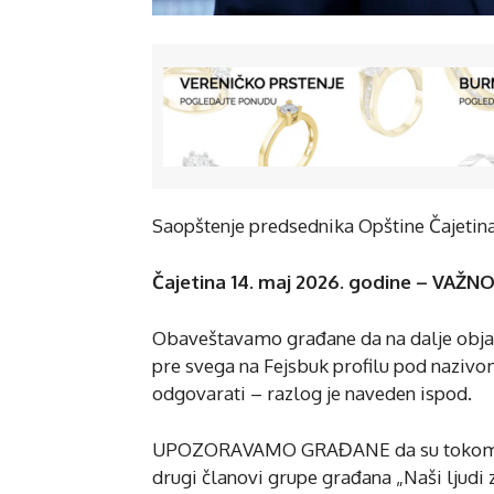
Saopštenje predsednika Opštine Čajetina
Čajetina 14. maj 2026. godine – VAŽ
Obaveštavamo građane da na dalje objav
pre svega na Fejsbuk profilu pod naziv
odgovarati – razlog je naveden ispod.
UPOZORAVAMO GRAĐANE da su tokom sud
drugi članovi grupe građana „Naši ljudi