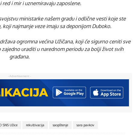
i red i mir i uznemiravaju zaposlene.
vojstvu ministarke našem gradu i odlične vesti koje ste
jeve, koji najmanje veze imaju sa deponijom Duboko.
država ogromna većina Užičana, koji će sigurno ceniti sve
o zajedno uraditi u narednom periodu za bolji život svih
građana.
- Advertisement -
 SNS Užice
rekultivacija
saopštenje
sara pavkov