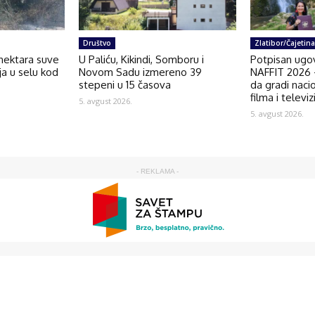
Društvo
Zlatibor/Čajetina
 hektara suve
U Paliću, Kikindi, Somboru i
Potpisan ugov
nja u selu kod
Novom Sadu izmereno 39
NAFFIT 2026 –
stepeni u 15 časova
da gradi naci
filma i televiz
5. avgust 2026.
5. avgust 2026.
- REKLAMA -