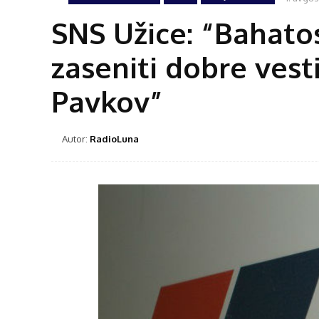
SNS Užice: “Bahato
zaseniti dobre vest
Pavkov”
Autor:
RadioLuna