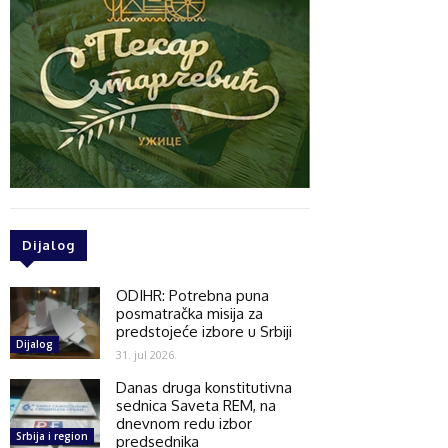
Dijalog
ODIHR: Potrebna puna
posmatračka misija za
predstojeće izbore u Srbiji
Dijalog
31. jul 2026.
Danas druga konstitutivna
sednica Saveta REM, na
dnevnom redu izbor
Srbija i region
predsednika