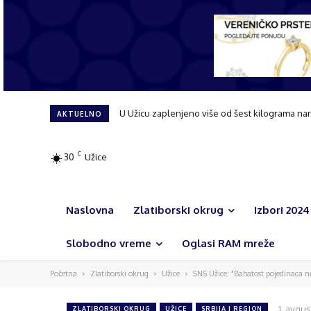
U Užicu zaplenjeno više od šest kilograma nar
AKTUELNO
C
30
Užice
Naslovna
Zlatiborski okrug
Izbori 2024
Slobodno vreme
Oglasi RAM mreže
Početna
Zlatiborski okrug
Užice
SNS Užice: "Bahatost pojedinaca ne
1. avgus
ZLATIBORSKI OKRUG
UŽICE
SRBIJA I REGION