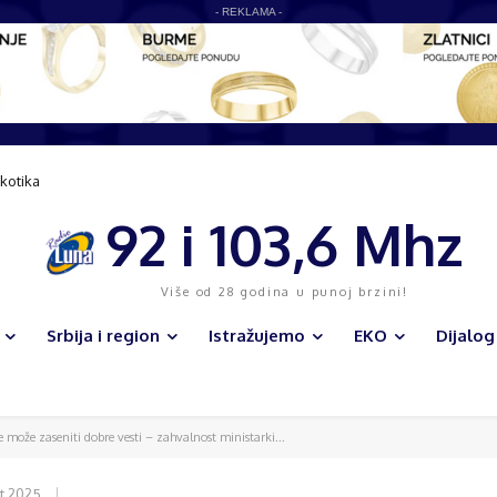
- REKLAMA -
kotika
92 i 103,6 Mhz
Više od 28 godina u punoj brzini!
Srbija i region
Istražujemo
EKO
Dijalog
 može zaseniti dobre vesti – zahvalnost ministarki...
t 2025.