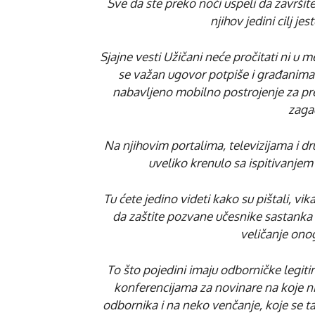
Sve da ste preko noći uspeli da završit
njihov jedini cilj je
Sjajne vesti Užičani neće pročitati ni u 
se važan ugovor potpiše i građanima 
nabavljeno mobilno postrojenje za pre
zagađ
Na njihovim portalima, televizijama i d
uveliko krenulo sa ispitivanjem t
Tu ćete jedino videti kako su pištali, vik
da zaštite pozvane učesnike sastanka i
veličanje onog
To što pojedini imaju odborničke legit
konferencijama za novinare na koje n
odbornika i na neko venčanje, koje se ta