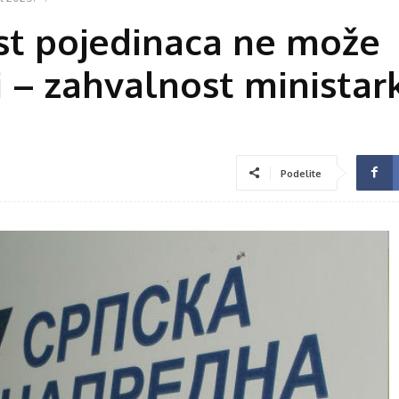
st pojedinaca ne može
i – zahvalnost ministar
Podelite