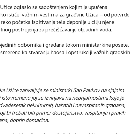
Užice oglasio se saopštenjem kojim je upućena
ako ističu, važnim vestima za građane Užica – od potvrde
reko početka ispitivanja tela deponije u cilju njene
ilnog postrojenja za prečišćavanje otpadnih voda.
jedinih odbornika i građana tokom ministarkine posete,
usmereno ka stvaranju haosa i opstrukciji važnih gradskih
 Užice zahvaljuje se ministarki Sari Pavkov na sjajnim
 istovremeno joj se izvinjava na neprijatnostima koje je
 dvadesetak nekulturnih, bahatih i nevaspitanih građana,
i bi trebali biti primer dostojanstva, vaspitanja i pravih
ana, dobrih domaćina.