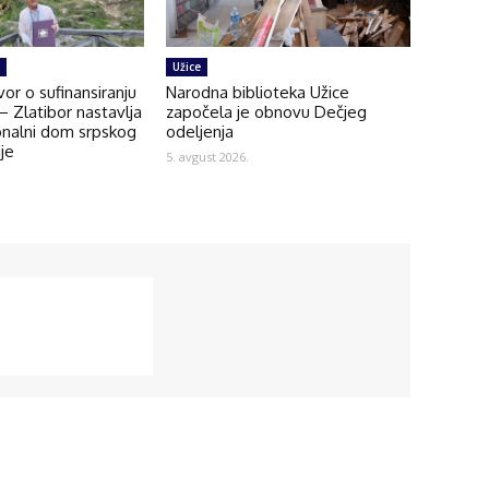
Užice
or o sufinansiranju
Narodna biblioteka Užice
 Zlatibor nastavlja
započela je obnovu Dečjeg
onalni dom srpskog
odeljenja
ije
5. avgust 2026.