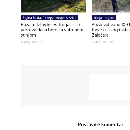
Bajina Bašta, Požega, Kosjerić, Arilje
Srbija i region
Požar u Jeloviku: Vatrogasci su
Požar zahvatio 100
već dva dana bore sa vatrenom
trave i niskog rasti
stihijom
Zaječara
5. avgust 2026.
5. avgust 2026.
Postavite komentar