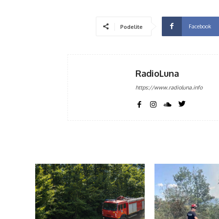
Facebook
Podelite
RadioLuna
https://www.radioluna.info