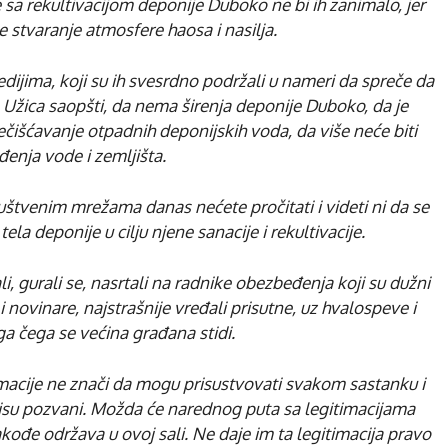
e sa rekultivacijom deponije Duboko ne bi ih zanimalo, jer
ste stvaranje atmosfere haosa i nasilja.
medijima, koji su ih svesrdno podržali u nameri da spreče da
Užica saopšti, da nema širenja deponije Duboko, da je
čišćavanje otpadnih deponijskih voda, da više neće biti
enja vode i zemljišta.
ruštvenim mrežama danas nećete pročitati i videti ni da se
ela deponije u cilju njene sanacije i rekultivacije.
ali, gurali se, nasrtali na radnike obezbeđenja koji su dužni
 novinare, najstrašnije vređali prisutne, uz hvalospeve i
a čega se većina građana stidi.
imacije ne znači da mogu prisustvovati svakom sastanku i
isu pozvani. Možda će narednog puta sa legitimacijama
kođe održava u ovoj sali. Ne daje im ta legitimacija pravo