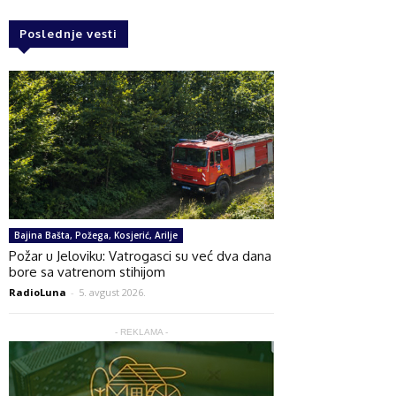
Poslednje vesti
Bajina Bašta, Požega, Kosjerić, Arilje
Požar u Jeloviku: Vatrogasci su već dva dana
bore sa vatrenom stihijom
RadioLuna
-
5. avgust 2026.
- REKLAMA -