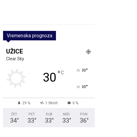
Vremenska prognoza
UŽICE
Clear Sky
°
30
°
C
30
°
30
29 %
1.9kmh
0 %
ČET
PET
SUB
NED
PON
34
°
33
°
33
°
33
°
36
°