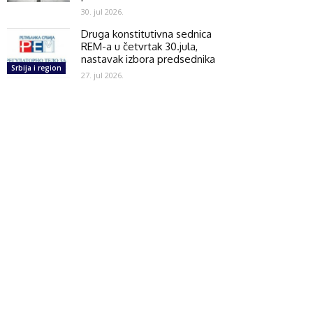
30. jul 2026.
Druga konstitutivna sednica
REM-a u četvrtak 30.jula,
nastavak izbora predsednika
Srbija i region
27. jul 2026.