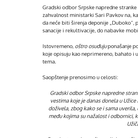
Gradski odbor Srpske napredne stranke 
zahvalnost ministarki Sari Pavkov na, k
da neće biti širenja deponije „Duboko”, p
sanacije i rekultivacije, do nabavke mob
Istovremeno,
oštro osuđuju
ponašanje po
koje opisuju kao neprimereno, bahato i 
tema.
Saopštenje prenosimo u celosti:
Gradski odbor Srpske napredne stranke
vestima koje je danas donela u Užice i
doživela, zbog kako se i sama uverila,
među kojima su nažalost i odbornici, koj
Užič