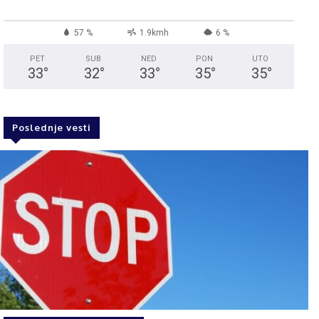
57 %
1.9kmh
6 %
PET
SUB
NED
PON
UTO
33
°
32
°
33
°
35
°
35
°
Poslednje vesti