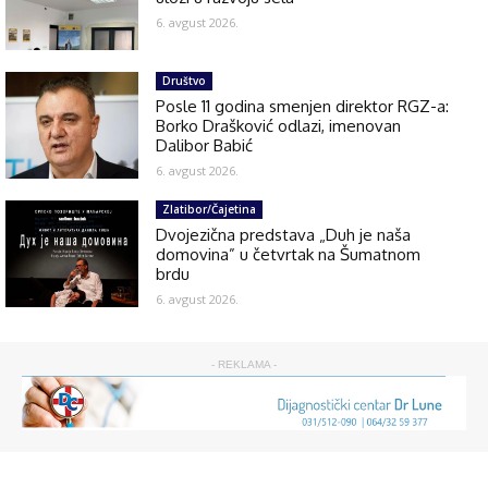
6. avgust 2026.
Društvo
Posle 11 godina smenjen direktor RGZ-a:
Borko Drašković odlazi, imenovan
Dalibor Babić
6. avgust 2026.
Zlatibor/Čajetina
Dvojezična predstava „Duh je naša
domovina” u četvrtak na Šumatnom
brdu
6. avgust 2026.
- REKLAMA -