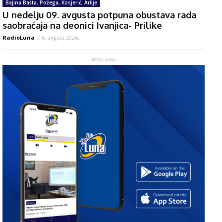
Bajina Bašta, Požega, Kosjerić, Arilje
U nedelju 09. avgusta potpuna obustava rada
saobraćaja na deonici Ivanjica- Prilike
RadioLuna
-
6. avgust 2026.
- REKLAMA -