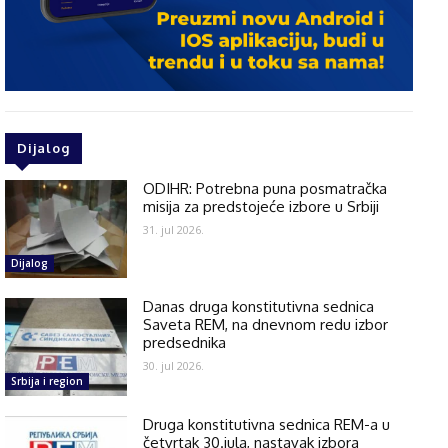
Dijalog
ODIHR: Potrebna puna posmatračka
misija za predstojeće izbore u Srbiji
31. jul 2026.
Dijalog
Danas druga konstitutivna sednica
Saveta REM, na dnevnom redu izbor
predsednika
30. jul 2026.
Srbija i region
Druga konstitutivna sednica REM-a u
četvrtak 30.jula, nastavak izbora