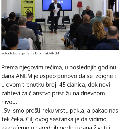
autor fotografija: Tanja Drobnjak/ANEM
Prema njegovim rečima, u poslednjih godinu
dana ANEM je uspeo ponovo da se izdigne i
u ovom trenutku broji 45 članica, dok novi
zahtevi za članstvo pristižu na dnevnom
nivou.
„Svi smo prošli neku vrstu pakla, a pakao nas
tek čeka. Cilj ovog sastanka je da vidimo
kako ćemo u narednih godinu dana živeti i