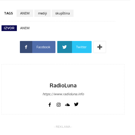
TAGS
ANEM
mediji
skupština
IZVOR
ANEM
Facebook
Twitter
RadioLuna
https://www.radioluna.info
- REKLAMA -