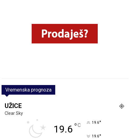
Vremenska prognoza
UŽICE
Clear Sky
°
19.6
°
C
19.6
°
19.6