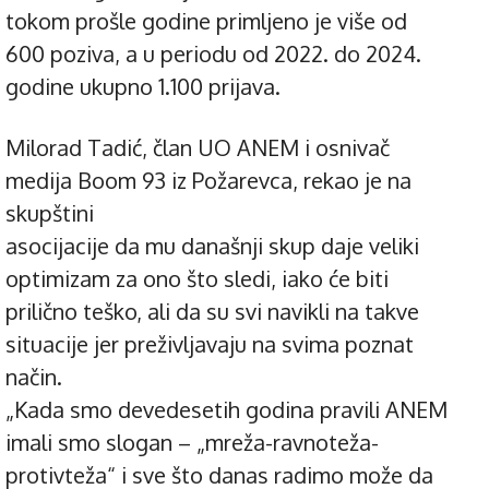
tokom prošle godine primljeno je više od
600 poziva, a u periodu od 2022. do 2024.
godine ukupno 1.100 prijava.
Milorad Tadić, član UO ANEM i osnivač
medija Boom 93 iz Požarevca, rekao je na
skupštini
asocijacije da mu današnji skup daje veliki
optimizam za ono što sledi, iako će biti
prilično teško, ali da su svi navikli na takve
situacije jer preživljavaju na svima poznat
način.
„Kada smo devedesetih godina pravili ANEM
imali smo slogan – „mreža-ravnoteža-
protivteža“ i sve što danas radimo može da