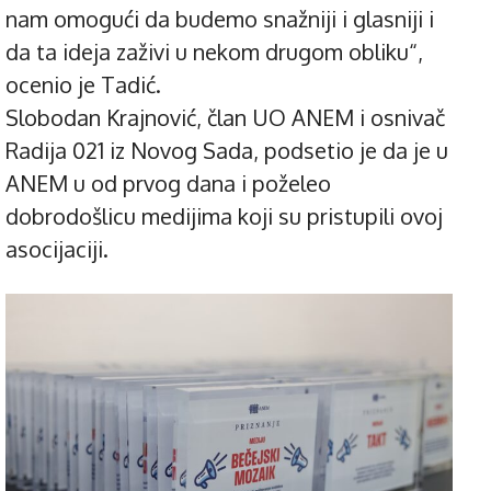
nam omogući da budemo snažniji i glasniji i
da ta ideja zaživi u nekom drugom obliku“,
ocenio je Tadić.
Slobodan Krajnović, član UO ANEM i osnivač
Radija 021 iz Novog Sada, podsetio je da je u
ANEM u od prvog dana i poželeo
dobrodošlicu medijima koji su pristupili ovoj
asocijaciji.