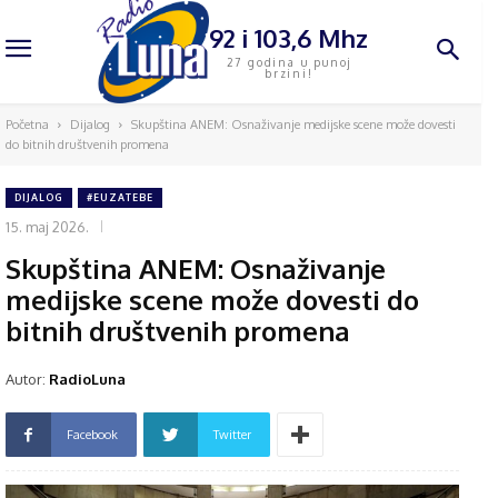
92 i 103,6 Mhz
27 godina u punoj
brzini!
Početna
Dijalog
Skupština ANEM: Osnaživanje medijske scene može dovesti
do bitnih društvenih promena
DIJALOG
#EUZATEBE
15. maj 2026.
Skupština ANEM: Osnaživanje
medijske scene može dovesti do
bitnih društvenih promena
Autor:
RadioLuna
Facebook
Twitter