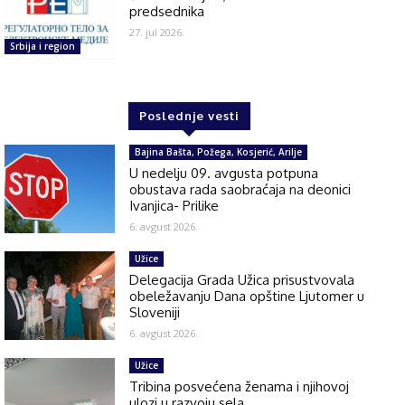
predsednika
27. jul 2026.
Srbija i region
Poslednje vesti
Bajina Bašta, Požega, Kosjerić, Arilje
U nedelju 09. avgusta potpuna
obustava rada saobraćaja na deonici
Ivanjica- Prilike
6. avgust 2026.
Užice
Delegacija Grada Užica prisustvovala
obeležavanju Dana opštine Ljutomer u
Sloveniji
6. avgust 2026.
Užice
Tribina posvećena ženama i njihovoj
ulozi u razvoju sela