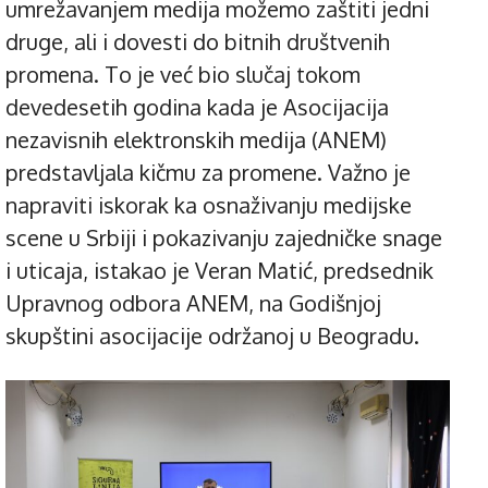
umrežavanjem medija možemo zaštiti jedni
druge, ali i dovesti do bitnih društvenih
promena. To je već bio slučaj tokom
devedesetih godina kada je Asocijacija
nezavisnih elektronskih medija (ANEM)
predstavljala kičmu za promene. Važno je
napraviti iskorak ka osnaživanju medijske
scene u Srbiji i pokazivanju zajedničke snage
i uticaja, istakao je Veran Matić, predsednik
Upravnog odbora ANEM, na Godišnjoj
skupštini asocijacije održanoj u Beogradu.